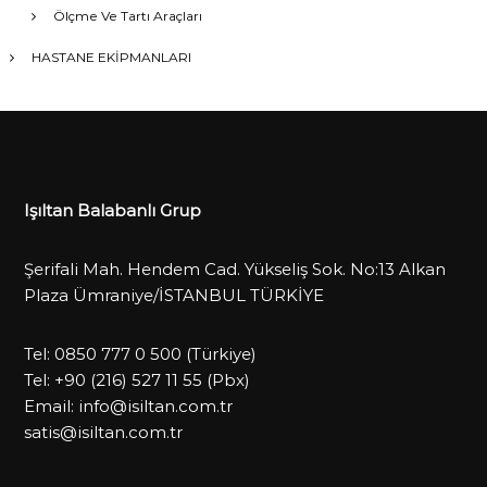
Ölçme Ve Tartı Araçları
HASTANE EKİPMANLARI
Işıltan Balabanlı Grup
Şerifali Mah. Hendem Cad. Yükseliş Sok. No:13 Alkan
Plaza Ümraniye/İSTANBUL TÜRKİYE
Tel:
0850 777 0 500
(Türkiye)
Tel:
+90 (216) 527 11 55
(Pbx)
Email:
info@isiltan.com.tr
satis@isiltan.com.tr