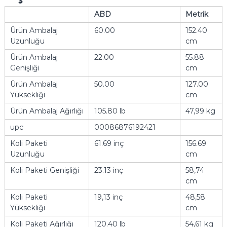
ABD
Metrik
Ürün Ambalaj
60.00
152.40
Uzunluğu
cm
Ürün Ambalaj
22.00
55.88
Genişliği
cm
Ürün Ambalaj
50.00
127.00
Yüksekliği
cm
Ürün Ambalaj Ağırlığı
105.80 lb
47,99 kg
upc
00086876192421
Koli Paketi
61.69 inç
156.69
Uzunluğu
cm
Koli Paketi Genişliği
23.13 inç
58,74
cm
Koli Paketi
19,13 inç
48,58
Yüksekliği
cm
Koli Paketi Ağırlığı
120.40 lb
54,61 kg