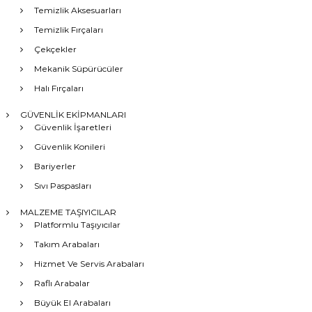
Temizlik Aksesuarları
Temizlik Fırçaları
Çekçekler
Mekanik Süpürücüler
Halı Fırçaları
GÜVENLİK EKİPMANLARI
Güvenlik İşaretleri
Güvenlik Konileri
Bariyerler
Sıvı Paspasları
MALZEME TAŞIYICILAR
Platformlu Taşıyıcılar
Takım Arabaları
Hizmet Ve Servis Arabaları
Raflı Arabalar
Büyük El Arabaları