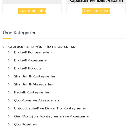
Kapasiteli Temizlik Arabaları
için Tel Çanta Tutucular
Devamını oku
Devamını oku
Ürün Kategorileri
YARDIMCI ATIK YÖNETİM EKİPMANLARI
Brute® Konteynerleri
Brute® Aksesuarları
Brute® Rollouts
Slim Jim® Konteynerleri
Slim Jim® Aksesuarları
Pedallı Konteynerler
Çöp Kovası ve Aksesuarları
Untouchable® ve Duvar Tipi Konteynerler
Geri Dönüşüm Konteynerleri ve Aksesuarları
Çöp Poşetleri