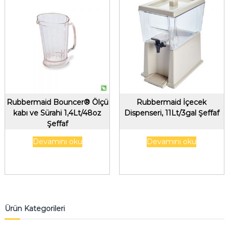
Rubbermaid Bouncer® Ölçü
Rubbermaid İçecek
kabı ve Sürahi 1,4Lt/48oz
Dispenseri, 11Lt/3gal Şeffaf
Şeffaf
Devamını oku
Devamını oku
Ürün Kategorileri