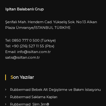
Işıltan Balabanlı Grup
Şerifali Mah. Hendem Cad. Yükseliş Sok. No:13 Alkan
Plaza Ümraniye/İSTANBUL TÜRKİYE
Tel:
0850 777 0 500
(Türkiye)
Tel:
+90 (216) 527 11 55
(Pbx)
Email:
info@isiltan.com.tr
satis@isiltan.com.tr
Son Yazılar
Rubbermaid Bebek Alt Değiştirme ve Bakım İstasyonu
Rubbermaid Saklama Kapları
Rubbermaid Slim Jim®