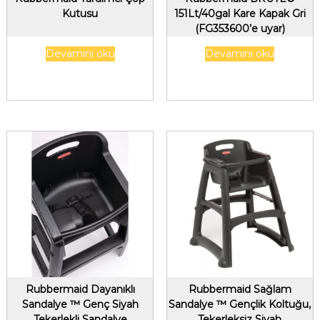
Kutusu
151Lt/40gal Kare Kapak Gri
(FG353600’e uyar)
Devamını oku
Devamını oku
Rubbermaid Dayanıklı
Rubbermaid Sağlam
Sandalye ™ Genç Siyah
Sandalye ™ Gençlik Koltuğu,
Tekerlekli Sandalye
Tekerleksiz Siyah