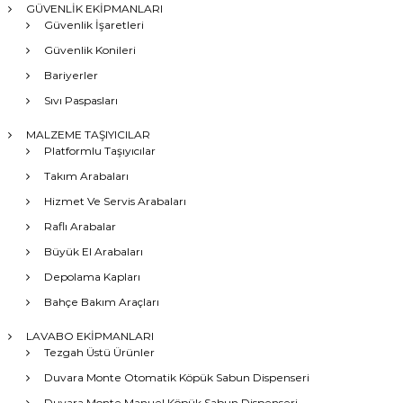
GÜVENLİK EKİPMANLARI
Güvenlik İşaretleri
Güvenlik Konileri
Bariyerler
Sıvı Paspasları
MALZEME TAŞIYICILAR
Platformlu Taşıyıcılar
Takım Arabaları
Hizmet Ve Servis Arabaları
Raflı Arabalar
Büyük El Arabaları
Depolama Kapları
Bahçe Bakım Araçları
LAVABO EKİPMANLARI
Tezgah Üstü Ürünler
Duvara Monte Otomatik Köpük Sabun Dispenseri
Duvara Monte Manuel Köpük Sabun Dispenseri