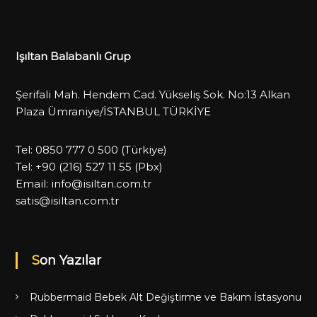
Işıltan Balabanlı Grup
Şerifali Mah. Hendem Cad. Yükseliş Sok. No:13 Alkan
Plaza Ümraniye/İSTANBUL TÜRKİYE
Tel:
0850 777 0 500
(Türkiye)
Tel:
+90 (216) 527 11 55
(Pbx)
Email:
info@isiltan.com.tr
satis@isiltan.com.tr
Son Yazılar
Rubbermaid Bebek Alt Değiştirme ve Bakım İstasyonu