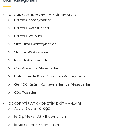
Ürün Kategorileri
YARDIMCI ATIK YÖNETİM EKİPMANLARI
Brute® Konteynerleri
Brute® Aksesuarları
Brute® Rollouts
Slim Jim® Konteynerleri
Slim Jim® Aksesuarları
Pedallı Konteynerler
Çöp Kovası ve Aksesuarları
Untouchable® ve Duvar Tipi Konteynerler
Geri Dönüşüm Konteynerleri ve Aksesuarları
Çöp Poşetleri
DEKORATİF ATIK YÖNETİM EKİPMANLARI
Ayaklı Sigara Küllüğü
İç-Dış Mekan Atık Ekipmanları
İç Mekan Atık Ekipmanları