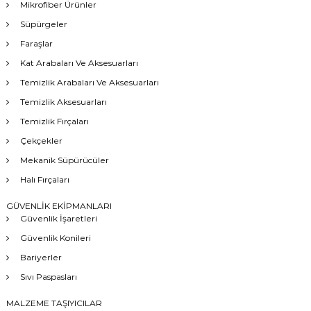
Mikrofiber Ürünler
Süpürgeler
Faraşlar
Kat Arabaları Ve Aksesuarları
Temizlik Arabaları Ve Aksesuarları
Temizlik Aksesuarları
Temizlik Fırçaları
Çekçekler
Mekanik Süpürücüler
Halı Fırçaları
GÜVENLİK EKİPMANLARI
Güvenlik İşaretleri
Güvenlik Konileri
Bariyerler
Sıvı Paspasları
MALZEME TAŞIYICILAR