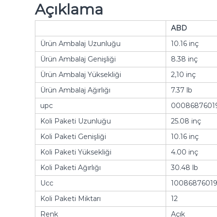
Açıklama
ABD
Ürün Ambalaj Uzunluğu
10.16 inç
Ürün Ambalaj Genişliği
8.38 inç
Ürün Ambalaj Yüksekliği
2,10 inç
Ürün Ambalaj Ağırlığı
7.37 lb
upc
0008687601
Koli Paketi Uzunluğu
25.08 inç
Koli Paketi Genişliği
10.16 inç
Koli Paketi Yüksekliği
4.00 inç
Koli Paketi Ağırlığı
30.48 lb
Ucc
10086876019
Koli Paketi Miktarı
12
Renk
Açık