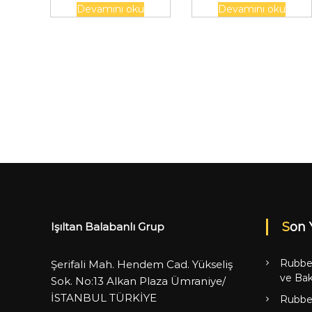
Devamını oku
Devamını oku
Son 
Işıltan Balabanlı Grup
Rubbe
Şerifali Mah. Hendem Cad. Yükseliş
ve Bak
Sok. No:13 Alkan Plaza Ümraniye/
İSTANBUL TÜRKİYE
Rubbe