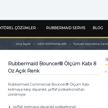
KTÖREL ÇÖZÜMLER
RUBBERMAID SERVİS
BLOG
Ana Sayfa
GIDA EKİPMANLARI
Yiyecek Hazırlama Gereç
Ü
Rubbermaid Bouncer® Ölçüm Kabı 8
Oz Açık Renk
Rubbermaid Commercial Bouncer® Ölçüm Kabı
kırılmaya karşı dayanıklı, şeffaf polikarbonattan
üretilmiştir.
Şeffaf, kırılmaya dayanıklı polikarbonat