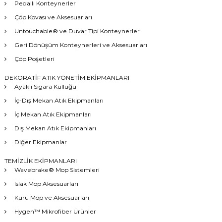
Pedallı Konteynerler
Çöp Kovası ve Aksesuarları
Untouchable® ve Duvar Tipi Konteynerler
Geri Dönüşüm Konteynerleri ve Aksesuarları
Çöp Poşetleri
DEKORATİF ATIK YÖNETİM EKİPMANLARI
Ayaklı Sigara Küllüğü
İç-Dış Mekan Atık Ekipmanları
İç Mekan Atık Ekipmanları
Dış Mekan Atık Ekipmanları
Diğer Ekipmanlar
TEMİZLİK EKİPMANLARI
Wavebrake® Mop Sistemleri
Islak Mop Aksesuarları
Kuru Mop ve Aksesuarları
Hygen™ Mikrofiber Ürünler