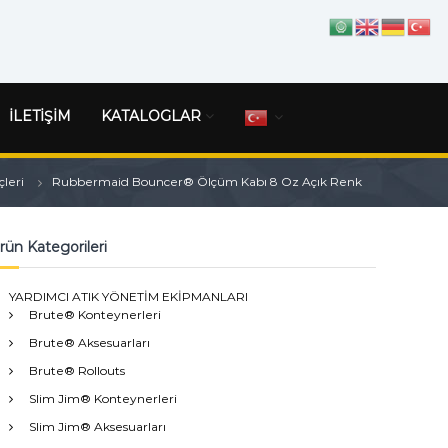
İLETİŞİM
KATALOGLAR
leri
Rubbermaid Bouncer® Ölçüm Kabı 8 Oz Açık Renk
rün Kategorileri
YARDIMCI ATIK YÖNETİM EKİPMANLARI
Brute® Konteynerleri
Brute® Aksesuarları
Brute® Rollouts
Slim Jim® Konteynerleri
Slim Jim® Aksesuarları