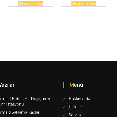
Devamını oku
Devamını oku
Yazılar
Menü
rmaid Bebek Alt Değiştirme
Hakkımızda
ım İstasyonu
Ürünler
rmaid Saklama Kapları
Servisler