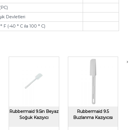
(PC)
ik Devletleri
 ° F (-40 ° C ila 100 ° C)
Rubbermaid 9.5in Beyaz
Rubbermaid 9.5
Soğuk Kazıyıcı
Buzlanma Kazıyıcısı