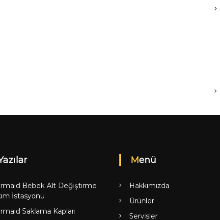
Yazılar
Menü
rmaid Bebek Alt Değiştirme
Hakkımızda
ım İstasyonu
Ürünler
rmaid Saklama Kapları
Servisler