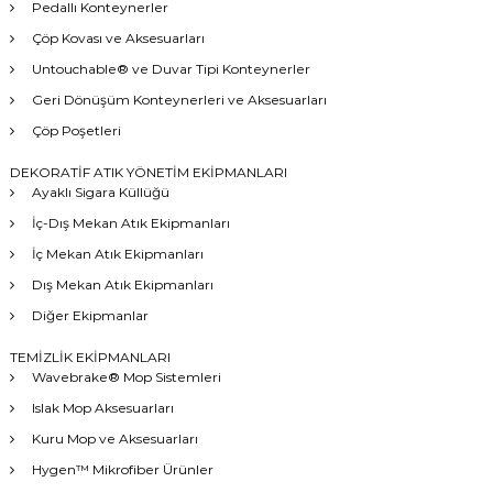
Pedallı Konteynerler
Çöp Kovası ve Aksesuarları
Untouchable® ve Duvar Tipi Konteynerler
Geri Dönüşüm Konteynerleri ve Aksesuarları
Çöp Poşetleri
DEKORATİF ATIK YÖNETİM EKİPMANLARI
Ayaklı Sigara Küllüğü
İç-Dış Mekan Atık Ekipmanları
İç Mekan Atık Ekipmanları
Dış Mekan Atık Ekipmanları
Diğer Ekipmanlar
TEMİZLİK EKİPMANLARI
Wavebrake® Mop Sistemleri
Islak Mop Aksesuarları
Kuru Mop ve Aksesuarları
Hygen™ Mikrofiber Ürünler