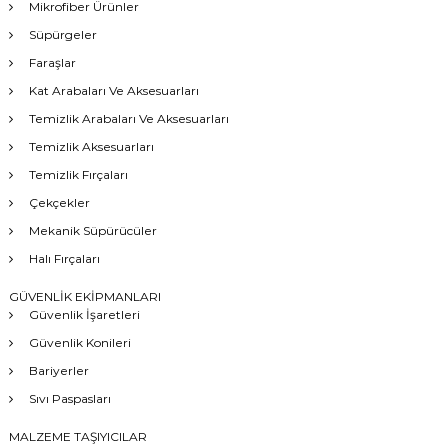
Mikrofiber Ürünler
Süpürgeler
Faraşlar
Kat Arabaları Ve Aksesuarları
Temizlik Arabaları Ve Aksesuarları
Temizlik Aksesuarları
Temizlik Fırçaları
Çekçekler
Mekanik Süpürücüler
Halı Fırçaları
GÜVENLİK EKİPMANLARI
Güvenlik İşaretleri
Güvenlik Konileri
Bariyerler
Sıvı Paspasları
MALZEME TAŞIYICILAR