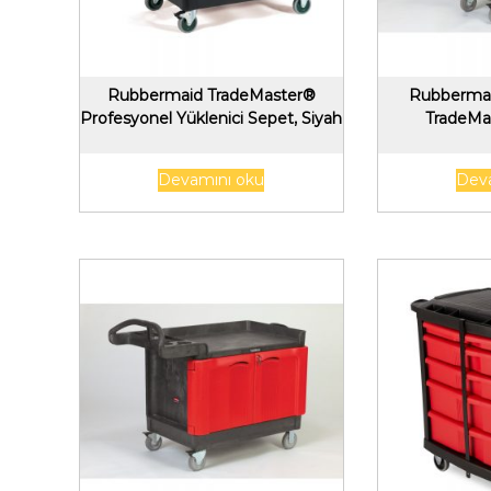
Rubbermaid TradeMaster®
Rubbermai
Profesyonel Yüklenici Sepet, Siyah
TradeMa
Devamını oku
Dev