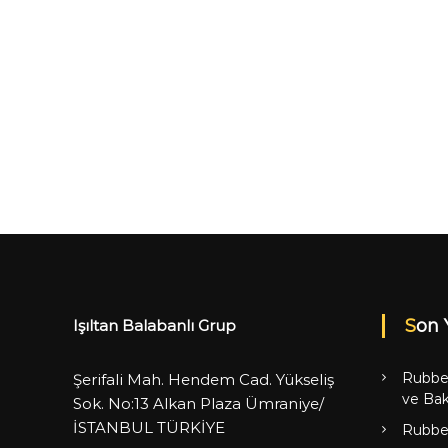
Son 
Işıltan Balabanlı Grup
Rubbe
Şerifali Mah. Hendem Cad. Yükseliş
ve Bak
Sok. No:13 Alkan Plaza Ümraniye/
İSTANBUL TÜRKİYE
Rubbe