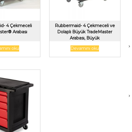
d- 4 Çekmeceli
Rubbermaid- 4 Çekmeceli ve
ster® Arabası
Dolaplı Büyük TradeMaster
Arabası, Büyük
amını oku
Devamını oku