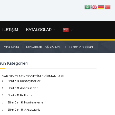
İLETİŞİM
KATALOGLAR
Ana Sayfa
MALZEME TAŞIYICILAR
Takım Arabaları
rün Kategorileri
YARDIMCI ATIK YÖNETİM EKİPMANLARI
Brute® Konteynerleri
Brute® Aksesuarları
Brute® Rollouts
Slim Jim® Konteynerleri
Slim Jim® Aksesuarları