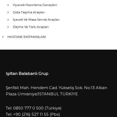
Yiyecek Hazırlama Gereçleri
Gıda Taşıma Araçları
İçecek Ve Masa Servisi Araçları
Ölçme Ve Tartı Araçları
HASTANE EKİPMANLARI
Işıltan Balabanlı Grup
Şerifali Mah. Hendem Cad. Yükseliş Sok. No:13 Alkan
Plaza Ümraniye/İSTANBUL TÜRKİYE
Tel:
0850 777 0 500
(Türkiye)
Tel:
+90 (216) 527 11 55
(Pbx)