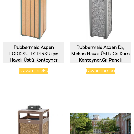
Rubbermaid Aspen
Rubbermaid Aspen Dış
FGR12SU, FGR14SU için
Mekan Havalı Üstlü Gri Kum
Havalı Üstlü Konteyner
Konteyner,Gri Panelli
Devamını oku
Devamını oku