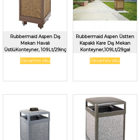
Rubbermaid Aspen Dış
Rubbermaid Aspen Üstten
Mekan Havalı
Kapaklı Kare Dış Mekan
ÜstlüKonteyner, 109Lt/29inç
Konteyner,109Lt/29gal
Kahverengi Panelli
Kahverengi Kum Paneller
Devamını oku
Devamını oku