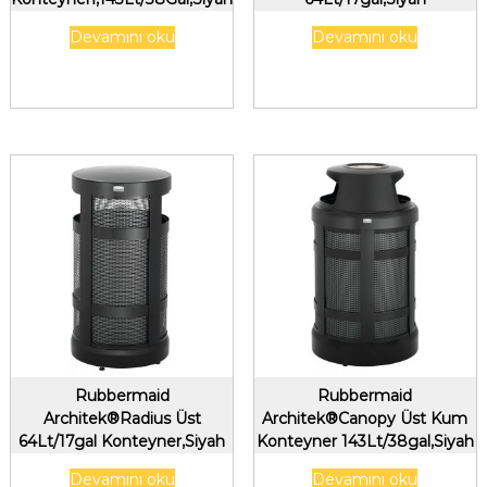
Devamını oku
Devamını oku
Rubbermaid
Rubbermaid
Architek®Radius Üst
Architek®Canopy Üst Kum
64Lt/17gal Konteyner,Siyah
Konteyner 143Lt/38gal,Siyah
Devamını oku
Devamını oku