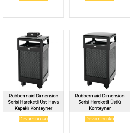
Rubbermaid Dimension
Rubbermaid Dimension
Serisi Hareketli Üst Hava
Serisi Hareketli Üstlü
Kapaklı Konteyner
Konteyner
109Lt/29gal, Antrasit
109Lt/29gal,Antrasit
Devamını oku
Devamını oku