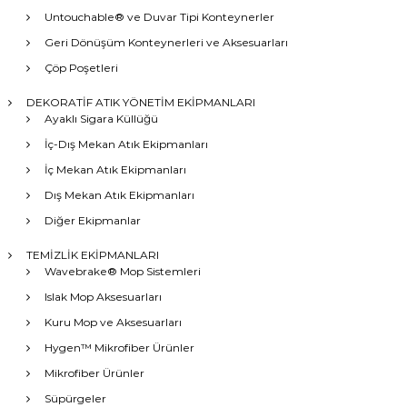
Untouchable® ve Duvar Tipi Konteynerler
Geri Dönüşüm Konteynerleri ve Aksesuarları
Çöp Poşetleri
DEKORATİF ATIK YÖNETİM EKİPMANLARI
Ayaklı Sigara Küllüğü
İç-Dış Mekan Atık Ekipmanları
İç Mekan Atık Ekipmanları
Dış Mekan Atık Ekipmanları
Diğer Ekipmanlar
TEMİZLİK EKİPMANLARI
Wavebrake® Mop Sistemleri
Islak Mop Aksesuarları
Kuru Mop ve Aksesuarları
Hygen™ Mikrofiber Ürünler
Mikrofiber Ürünler
Süpürgeler