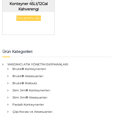
Konteyner 45Lt/12Gal
Kahverengi
Devamını oku
Ürün Kategorileri
YARDIMCI ATIK YÖNETİM EKİPMANLARI
Brute® Konteynerleri
Brute® Aksesuarları
Brute® Rollouts
Slim Jim® Konteynerleri
Slim Jim® Aksesuarları
Pedallı Konteynerler
Çöp Kovası ve Aksesuarları