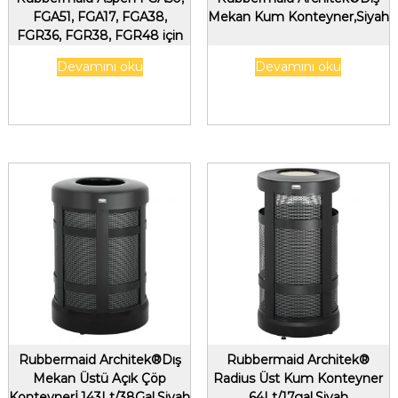
FGA51, FGA17, FGA38,
Mekan Kum Konteyner,Siyah
FGR36, FGR38, FGR48 için
Bağlantı Kiti
Devamını oku
Devamını oku
Rubbermaid Architek®Dış
Rubbermaid Architek®
Mekan Üstü Açık Çöp
Radius Üst Kum Konteyner
Konteynerİ,143Lt/38Gal,Siyah
64Lt/17gal,Siyah