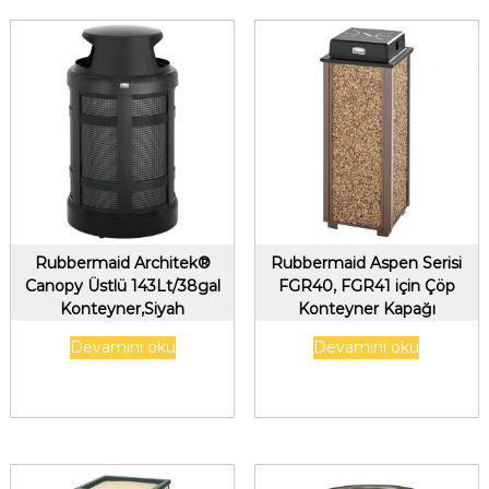
Rubbermaid Architek®
Rubbermaid Aspen Serisi
Canopy Üstlü 143Lt/38gal
FGR40, FGR41 için Çöp
Konteyner,Siyah
Konteyner Kapağı
Devamını oku
Devamını oku