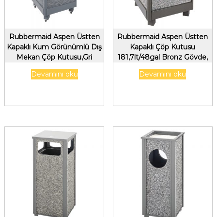
Rubbermaid Aspen Üstten
Rubbermaid Aspen Üstten
Kapaklı Kum Görünümlü Dış
Kapaklı Çöp Kutusu
Mekan Çöp Kutusu,Gri
181,7lt/48gal Bronz Gövde,
Gri Paneller
Devamını oku
Devamını oku