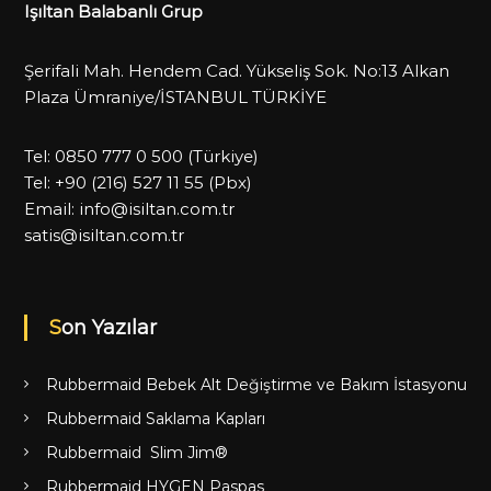
Işıltan Balabanlı Grup
Şerifali Mah. Hendem Cad. Yükseliş Sok. No:13 Alkan
Plaza Ümraniye/İSTANBUL TÜRKİYE
Tel:
0850 777 0 500
(Türkiye)
Tel:
+90 (216) 527 11 55
(Pbx)
Email:
info@isiltan.com.tr
satis@isiltan.com.tr
Son Yazılar
Rubbermaid Bebek Alt Değiştirme ve Bakım İstasyonu
Rubbermaid Saklama Kapları
Rubbermaid Slim Jim®
Rubbermaid HYGEN Paspas