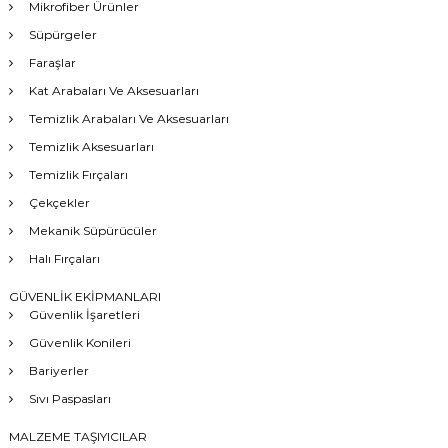
Mikrofiber Ürünler
Süpürgeler
Faraşlar
Kat Arabaları Ve Aksesuarları
Temizlik Arabaları Ve Aksesuarları
Temizlik Aksesuarları
Temizlik Fırçaları
Çekçekler
Mekanik Süpürücüler
Halı Fırçaları
GÜVENLİK EKİPMANLARI
Güvenlik İşaretleri
Güvenlik Konileri
Bariyerler
Sıvı Paspasları
MALZEME TAŞIYICILAR