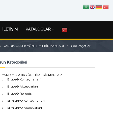
İLETİŞİM
KATALOGLAR
YARDIMCI ATIK YÖNETİM EKİPMANLARI
Çöp Poşetleri
rün Kategorileri
YARDIMCI ATIK YÖNETİM EKİPMANLARI
Brute® Konteynerleri
Brute® Aksesuarları
Brute® Rollouts
Slim Jim® Konteynerleri
Slim Jim® Aksesuarları