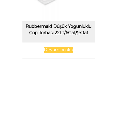
Rubbermaid Düşük Yoğunluklu
Çöp Torbası 22Lt/6Gal,Şeffaf
Devamını oku