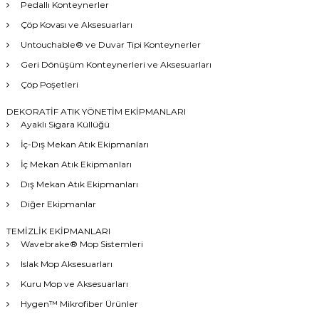
Pedallı Konteynerler
Çöp Kovası ve Aksesuarları
Untouchable® ve Duvar Tipi Konteynerler
Geri Dönüşüm Konteynerleri ve Aksesuarları
Çöp Poşetleri
DEKORATİF ATIK YÖNETİM EKİPMANLARI
Ayaklı Sigara Küllüğü
İç-Dış Mekan Atık Ekipmanları
İç Mekan Atık Ekipmanları
Dış Mekan Atık Ekipmanları
Diğer Ekipmanlar
TEMİZLİK EKİPMANLARI
Wavebrake® Mop Sistemleri
Islak Mop Aksesuarları
Kuru Mop ve Aksesuarları
Hygen™ Mikrofiber Ürünler