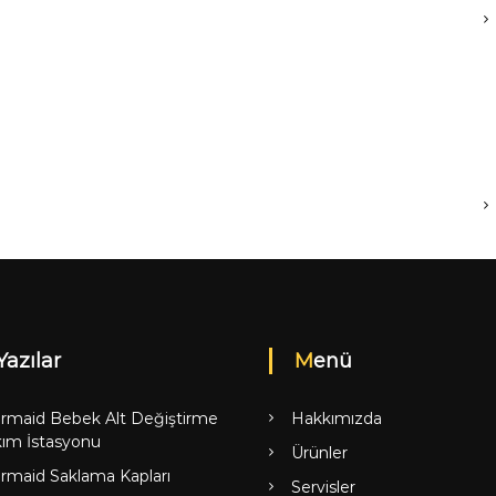
Yazılar
Menü
rmaid Bebek Alt Değiştirme
Hakkımızda
ım İstasyonu
Ürünler
rmaid Saklama Kapları
Servisler