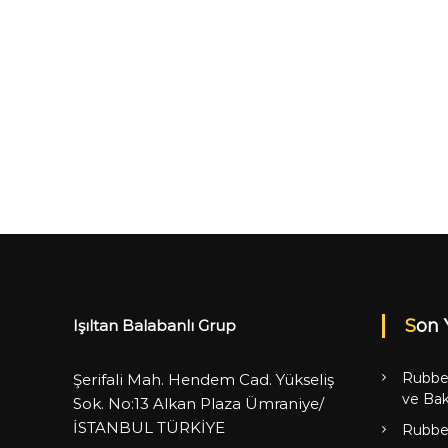
Son 
Işıltan Balabanlı Grup
Rubbe
Şerifali Mah. Hendem Cad. Yükseliş
ve Bak
Sok. No:13 Alkan Plaza Ümraniye/
İSTANBUL TÜRKİYE
Rubbe