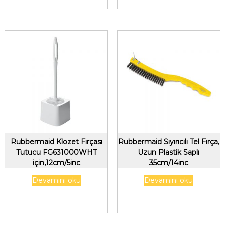
Rubbermaid Klozet Fırçası
Rubbermaid Sıyırıcılı Tel Fırça,
Tutucu FG631000WHT
Uzun Plastik Saplı
için,12cm/5inc
35cm/14inc
Devamını oku
Devamını oku