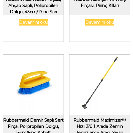
Ahşap Saplı, Polipropilen
Fırçası, Pirinç Kılları
Dolgu, 43cm/17inc Sarı
Devamını oku
Devamını oku
Rubbermaid Demir Saplı Sert
Rubbermaid Maximizer™
Fırça, Polipropilen Dolgu,
Hızlı 3’ü 1 Arada Zemin
15cm/6inc Kobalt
Temizleme Aracı, Siyah