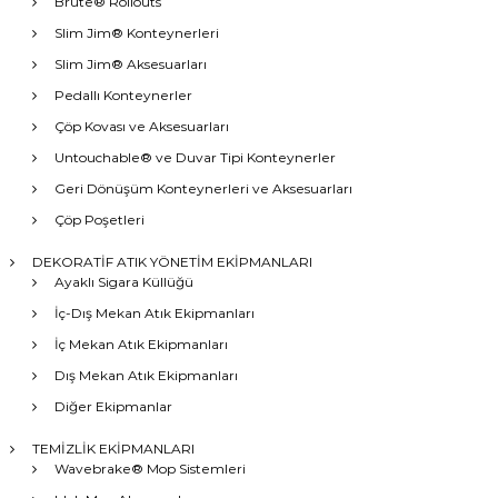
Brute® Rollouts
Slim Jim® Konteynerleri
Slim Jim® Aksesuarları
Pedallı Konteynerler
Çöp Kovası ve Aksesuarları
Untouchable® ve Duvar Tipi Konteynerler
Geri Dönüşüm Konteynerleri ve Aksesuarları
Çöp Poşetleri
DEKORATİF ATIK YÖNETİM EKİPMANLARI
Ayaklı Sigara Küllüğü
İç-Dış Mekan Atık Ekipmanları
İç Mekan Atık Ekipmanları
Dış Mekan Atık Ekipmanları
Diğer Ekipmanlar
TEMİZLİK EKİPMANLARI
Wavebrake® Mop Sistemleri