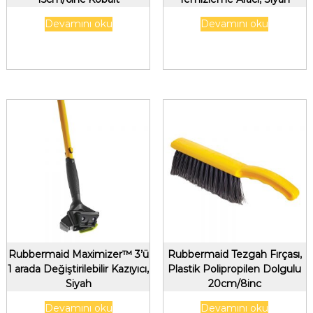
Devamını oku
Devamını oku
Rubbermaid Maximizer™ 3’ü
Rubbermaid Tezgah Fırçası,
1 arada Değiştirilebilir Kazıyıcı,
Plastik Polipropilen Dolgulu
Siyah
20cm/8inc
Devamını oku
Devamını oku