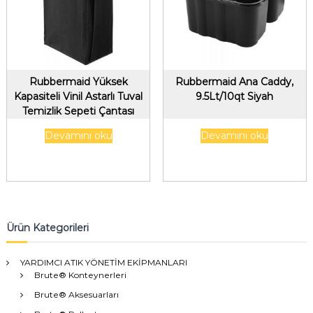
Rubbermaid Yüksek
Rubbermaid Ana Caddy,
Kapasiteli Vinil Astarlı Tuval
9.5Lt/10qt Siyah
Temizlik Sepeti Çantası
113Lt/30Gal Siyah
Devamını oku
Devamını oku
Ürün Kategorileri
YARDIMCI ATIK YÖNETİM EKİPMANLARI
Brute® Konteynerleri
Brute® Aksesuarları