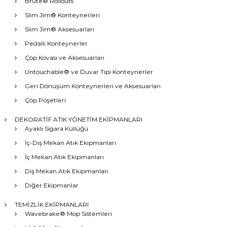
Brute® Rollouts
Slim Jim® Konteynerleri
Slim Jim® Aksesuarları
Pedallı Konteynerler
Çöp Kovası ve Aksesuarları
Untouchable® ve Duvar Tipi Konteynerler
Geri Dönüşüm Konteynerleri ve Aksesuarları
Çöp Poşetleri
DEKORATİF ATIK YÖNETİM EKİPMANLARI
Ayaklı Sigara Küllüğü
İç-Dış Mekan Atık Ekipmanları
İç Mekan Atık Ekipmanları
Dış Mekan Atık Ekipmanları
Diğer Ekipmanlar
TEMİZLİK EKİPMANLARI
Wavebrake® Mop Sistemleri