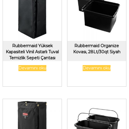
Rubbermaid Yüksek
Rubbermaid Organize
Kapasiteli Vinil Astarlı Tuval
Kovası, 28Lt/30qt Siyah
Temizlik Sepeti Çantası
128Lt/34Gal Siyah
Devamını oku
Devamını oku