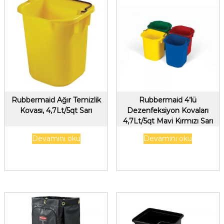
Rubbermaid Ağır Temizlik
Rubbermaid 4’lü
Kovası, 4,7Lt/5qt Sarı
Dezenfeksiyon Kovaları
4,7Lt/5qt Mavi Kırmızı Sarı
Yeşil Renk
Devamını oku
Devamını oku