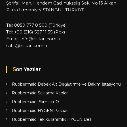
Şerifali Mah. Hendem Cad. Yükseliş Sok. No:13 Alkan
Plaza Ümraniye/İSTANBUL TÜRKİYE
Tel:
0850 777 0 500
(Türkiye)
Tel:
+90 (216) 527 11 55
(Pbx)
Email:
info@isiltan.com.tr
satis@isiltan.com.tr
Son Yazılar
Rubbermaid Bebek Alt Değiştirme ve Bakım İstasyonu
Rubbermaid Saklama Kapları
Rubbermaid Slim Jim®
Rubbermaid HYGEN Paspas
Rubbermaid Tek kullanımlık HYGEN Bez