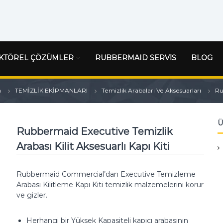
KTÖREL ÇÖZÜMLER
RUBBERMAID SERVİS
BLOG
a
TEMİZLİK EKİPMANLARI
Temizlik Arabaları Ve Aksesuarları
Ru
Ü
Rubbermaid Executive Temizlik
Arabası Kilit Aksesuarlı Kapı Kiti
Rubbermaid Commercial’dan Executive Temizleme
Arabası Kilitleme Kapı Kiti temizlik malzemelerini korur
ve gizler.
Herhangi bir Yüksek Kapasiteli kapıcı arabasının