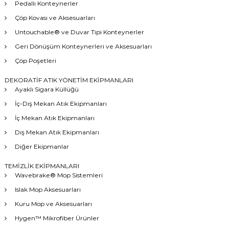
Pedallı Konteynerler
Çöp Kovası ve Aksesuarları
Untouchable® ve Duvar Tipi Konteynerler
Geri Dönüşüm Konteynerleri ve Aksesuarları
Çöp Poşetleri
DEKORATİF ATIK YÖNETİM EKİPMANLARI
Ayaklı Sigara Küllüğü
İç-Dış Mekan Atık Ekipmanları
İç Mekan Atık Ekipmanları
Dış Mekan Atık Ekipmanları
Diğer Ekipmanlar
TEMİZLİK EKİPMANLARI
Wavebrake® Mop Sistemleri
Islak Mop Aksesuarları
Kuru Mop ve Aksesuarları
Hygen™ Mikrofiber Ürünler