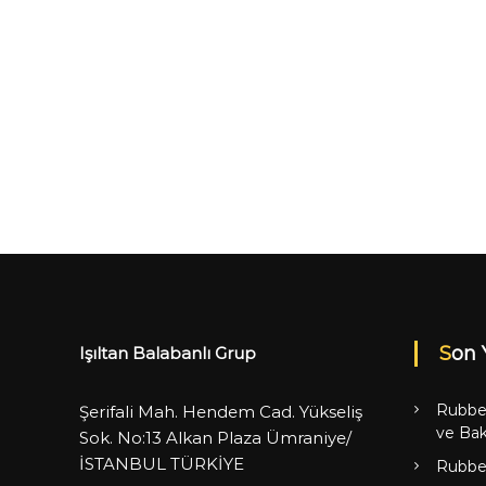
Son 
Işıltan Balabanlı Grup
Rubbe
Şerifali Mah. Hendem Cad. Yükseliş
ve Bak
Sok. No:13 Alkan Plaza Ümraniye/
İSTANBUL TÜRKİYE
Rubbe