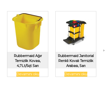
Rubbermaid Ağır
Rubbermaid Janitorial
Temizlik Kovası,
Renkli Kovalı Temizlik
4,7Lt/5qt Sarı
Arabası, Sarı
Devamını oku
Devamını oku