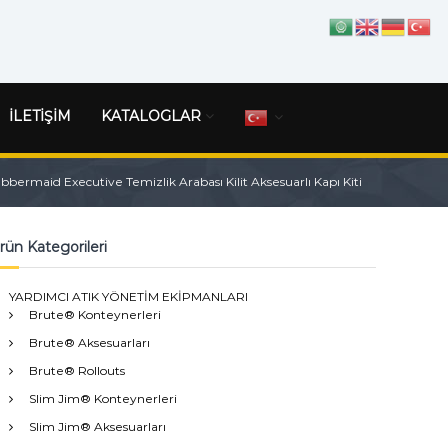
İLETİŞİM
KATALOGLAR
bbermaid Executive Temizlik Arabası Kilit Aksesuarlı Kapı Kiti
rün Kategorileri
YARDIMCI ATIK YÖNETİM EKİPMANLARI
Brute® Konteynerleri
Brute® Aksesuarları
Brute® Rollouts
Slim Jim® Konteynerleri
Slim Jim® Aksesuarları