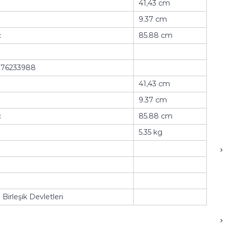
41,43 cm
9.37 cm
ç
85.88 cm
76233988
41,43 cm
9.37 cm
ç
85.88 cm
5.35 kg
Birleşik Devletleri