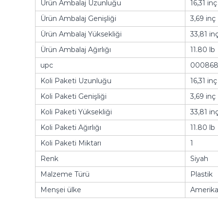
Ürün Ambalaj Uzunluğu
16,31 inç
Ürün Ambalaj Genişliği
3,69 inç
Ürün Ambalaj Yüksekliği
33,81 in
Ürün Ambalaj Ağırlığı
11.80 lb
upc
000868
Koli Paketi Uzunluğu
16,31 inç
Koli Paketi Genişliği
3,69 inç
Koli Paketi Yüksekliği
33,81 in
Koli Paketi Ağırlığı
11.80 lb
Koli Paketi Miktarı
1
Renk
Siyah
Malzeme Türü
Plastik
Menşei ülke
Amerika 