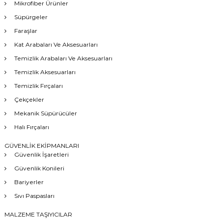
Mikrofiber Ürünler
Süpürgeler
Faraşlar
Kat Arabaları Ve Aksesuarları
Temizlik Arabaları Ve Aksesuarları
Temizlik Aksesuarları
Temizlik Fırçaları
Çekçekler
Mekanik Süpürücüler
Halı Fırçaları
GÜVENLİK EKİPMANLARI
Güvenlik İşaretleri
Güvenlik Konileri
Bariyerler
Sıvı Paspasları
MALZEME TAŞIYICILAR