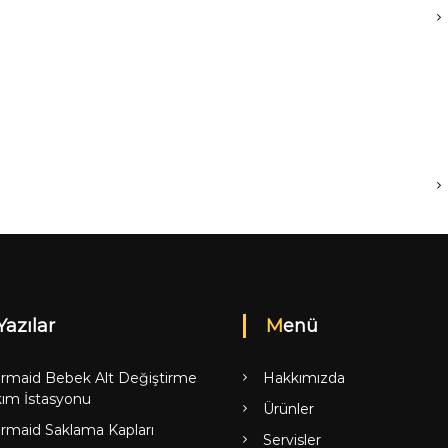
Yazılar
Menü
rmaid Bebek Alt Değiştirme
Hakkımızda
ım İstasyonu
Ürünler
rmaid Saklama Kapları
Servisler