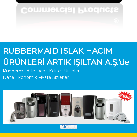
RUBBERMAID ISLAK HACIM
ÜRÜNLERİ ARTIK IŞILTAN A.Ş.’de
Rubbermaid ile Daha Kaliteli Ürünler
Daha Ekonomik Fiyata Sizlerler
İNCELE