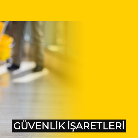
GÜVENLİK İŞARETLERİ