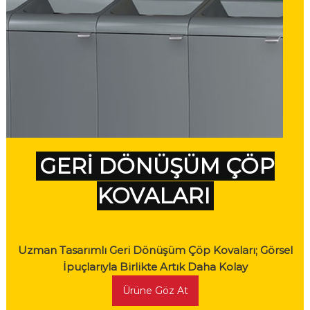
GERİ DÖNÜŞÜM ÇÖP
KOVALARI
Uzman Tasarımlı Geri Dönüşüm Çöp Kovaları; Görsel
İpuçlarıyla Birlikte Artık Daha Kolay
Ürüne Göz At