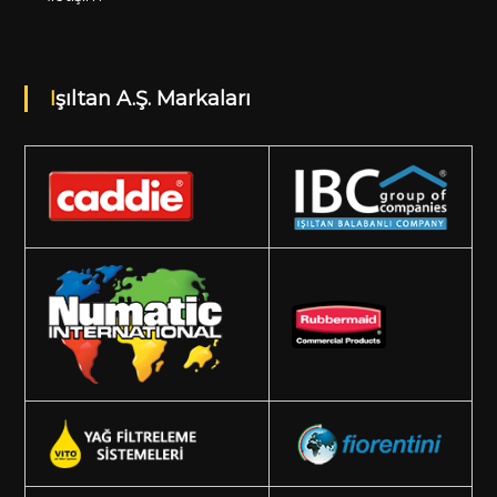
Işıltan A.Ş. Markaları