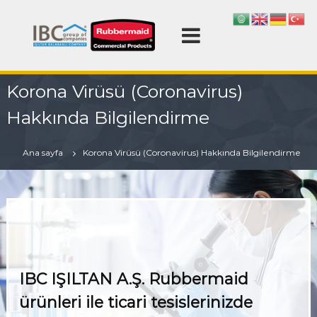
İ
ç
R
e
u
r
b
i
b
ğ
Korona Virüsü (Coronavirus)
e
e
r
g
Hakkında Bilgilendirme
m
e
ç
a
Ana sayfa
Korona Virüsü (Coronavirus) Hakkında Bilgilendirme
i
d
T
ü
r
k
i
IBC IŞILTAN A.Ş.
Rubbermaid
y
e
ürünleri ile ticari tesislerinizde