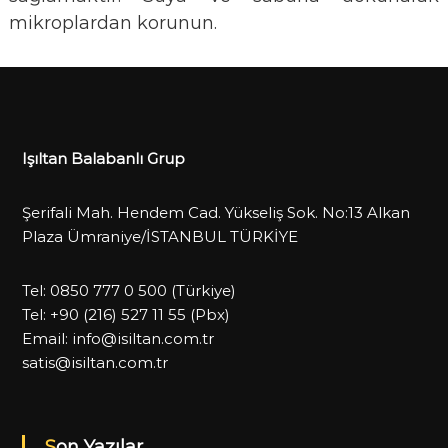
mikroplardan korunun.
Işıltan Balabanlı Grup
Şerifali Mah. Hendem Cad. Yükseliş Sok. No:13 Alkan
Plaza Ümraniye/İSTANBUL TÜRKİYE
Tel:
0850 777 0 500
(Türkiye)
Tel:
+90 (216) 527 11 55
(Pbx)
Email:
info@isiltan.com.tr
satis@isiltan.com.tr
Son Yazılar