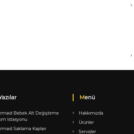
Yazılar
Menü
rmaid Bebek Alt Değiştirme
Hakkımızda
ım İstasyonu
Ürünler
rmaid Saklama Kapları
Servisler