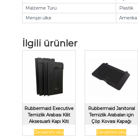
Malzeme Türü
Plastik
Menşei ülke
Amerika B
İlgili ürünler
Rubbermaid Executive
Rubbermaid Janitorial
Temizlik Arabası Kilit
Temizlik Arabaları için
Aksesuarlı Kapı Kiti
Çöp Kovası Kapağı
Plastik, Siyah
Devamını oku
Devamını oku