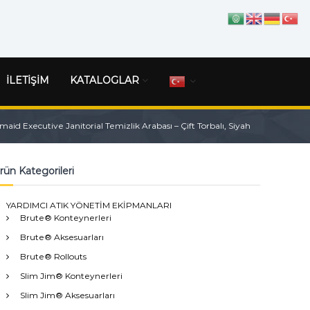
İLETİŞİM
KATALOGLAR
id Executive Janitorial Temizlik Arabası – Çift Torbalı, Siyah
rün Kategorileri
YARDIMCI ATIK YÖNETİM EKİPMANLARI
Brute® Konteynerleri
Brute® Aksesuarları
Brute® Rollouts
Slim Jim® Konteynerleri
Slim Jim® Aksesuarları