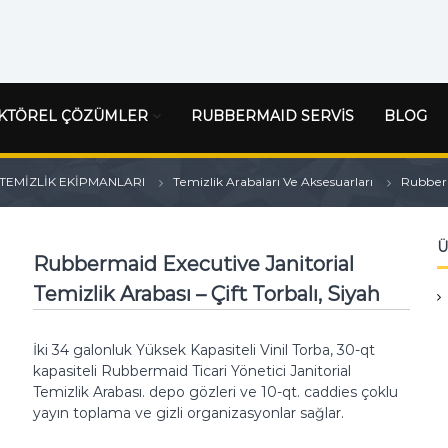
KTÖREL ÇÖZÜMLER
RUBBERMAID SERVİS
BLOG
TEMİZLİK EKİPMANLARI
Temizlik Arabaları Ve Aksesuarları
Rubberma
Ü
Rubbermaid Executive Janitorial
Temizlik Arabası – Çift Torbalı, Siyah
İki 34 galonluk Yüksek Kapasiteli Vinil Torba, 30-qt
kapasiteli Rubbermaid Ticari Yönetici Janitorial
Temizlik Arabası.
depo gözleri ve 10-qt.
caddies çoklu
yayın toplama ve gizli organizasyonlar sağlar.