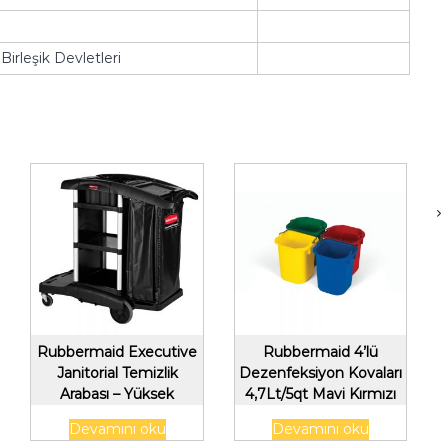
irleşik Devletleri
Rubbermaid Executive
Rubbermaid 4’lü
Janitorial Temizlik
Dezenfeksiyon Kovaları
Arabası – Yüksek
4,7Lt/5qt Mavi Kırmızı
Kapasiteli, Siyah
Sarı Yeşil Renk
Devamını oku
Devamını oku