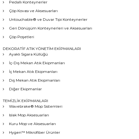
Pedallı Konteynerler
Çöp Kovası ve Aksesuarları
Untouchable® ve Duvar Tipi Konteynerler
Geri Dönüşüm Konteynerleri ve Aksesuarları
Çöp Poşetleri
DEKORATİF ATIK YÖNETİM EKİPMANLARI
Ayaklı Sigara Küllüğü
İç-Dış Mekan Atık Ekipmanları
İç Mekan Atık Ekipmanları
Dış Mekan Atık Ekipmanları
Diğer Ekipmanlar
TEMİZLİK EKİPMANLARI
Wavebrake® Mop Sistemleri
Islak Mop Aksesuarları
Kuru Mop ve Aksesuarları
Hygen™ Mikrofiber Ürünler