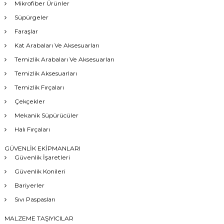
Mikrofiber Ürünler
Süpürgeler
Faraşlar
Kat Arabaları Ve Aksesuarları
Temizlik Arabaları Ve Aksesuarları
Temizlik Aksesuarları
Temizlik Fırçaları
Çekçekler
Mekanik Süpürücüler
Halı Fırçaları
GÜVENLİK EKİPMANLARI
Güvenlik İşaretleri
Güvenlik Konileri
Bariyerler
Sıvı Paspasları
MALZEME TAŞIYICILAR