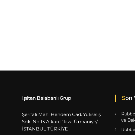
Son 
Işıltan Balabanlı Grup
Rubbe
Şerifali Mah. Hendem Cad. Yükseliş
ve Bak
Sok. No:13 Alkan Plaza Ümraniye/
İSTANBUL TÜRKİYE
Rubbe