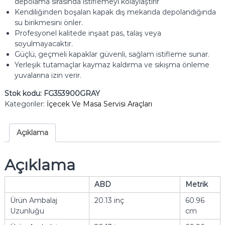
depolama sırasında istiflemeyi kolaylaştırır
Kendiliğinden boşalan kapak dış mekanda depolandığında
su birikmesini önler.
Profesyonel kalitede inşaat pas, talaş veya
soyulmayacaktır.
Güçlü, geçmeli kapaklar güvenli, sağlam istifleme sunar.
Yerleşik tutamaçlar kaymaz kaldırma ve sıkışma önleme
yuvalarına izin verir.
Stok kodu:
FG353900GRAY
Kategoriler:
İçecek Ve Masa Servisi Araçları
Açıklama
Açıklama
ABD
Metrik
Ürün Ambalaj
20.13 inç
60.96
Uzunluğu
cm