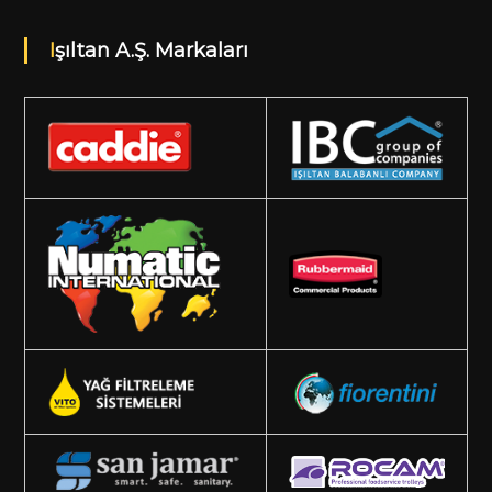
Işıltan A.Ş. Markaları