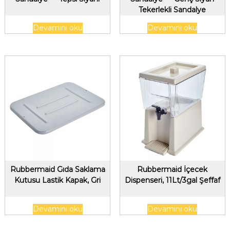
Tekerlekli Sandalye
Devamını oku
Devamını oku
Rubbermaid Gıda Saklama
Rubbermaid İçecek
Kutusu Lastik Kapak, Gri
Dispenseri, 11Lt/3gal Şeffaf
Devamını oku
Devamını oku