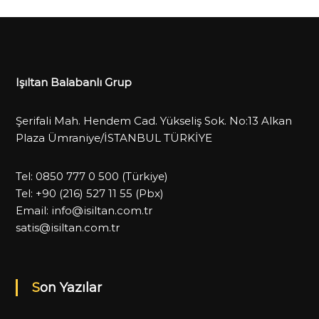
Işıltan Balabanlı Grup
Şerifali Mah. Hendem Cad. Yükseliş Sok. No:13 Alkan
Plaza Ümraniye/İSTANBUL TÜRKİYE
Tel:
0850 777 0 500
(Türkiye)
Tel:
+90 (216) 527 11 55
(Pbx)
Email:
info@isiltan.com.tr
satis@isiltan.com.tr
Son Yazılar