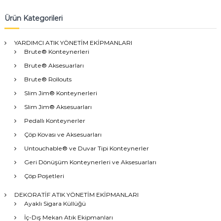
Ürün Kategorileri
YARDIMCI ATIK YÖNETİM EKİPMANLARI
Brute® Konteynerleri
Brute® Aksesuarları
Brute® Rollouts
Slim Jim® Konteynerleri
Slim Jim® Aksesuarları
Pedallı Konteynerler
Çöp Kovası ve Aksesuarları
Untouchable® ve Duvar Tipi Konteynerler
Geri Dönüşüm Konteynerleri ve Aksesuarları
Çöp Poşetleri
DEKORATİF ATIK YÖNETİM EKİPMANLARI
Ayaklı Sigara Küllüğü
İç-Dış Mekan Atık Ekipmanları