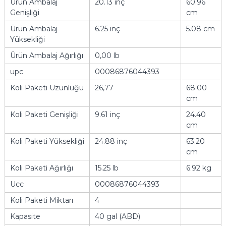
Ürün Ambalaj
20.13 inç
60.96
Genişliği
cm
Ürün Ambalaj
6.25 inç
5.08 cm
Yüksekliği
Ürün Ambalaj Ağırlığı
0,00 lb
upc
00086876044393
Koli Paketi Uzunluğu
26,77
68.00
cm
Koli Paketi Genişliği
9.61 inç
24.40
cm
Koli Paketi Yüksekliği
24.88 inç
63.20
cm
Koli Paketi Ağırlığı
15.25 lb
6.92 kg
Ucc
00086876044393
Koli Paketi Miktarı
4
Kapasite
40 gal (ABD)