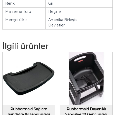
Renk
Gri
Malzeme Türü
Reçine
Menşei ülke
Amerika Birleşik
Devletleri
İlgili ürünler
Rubbermaid Sağlam
Rubbermaid Dayanıklı
Sandalye ™ Tepsi Siyahı
Sandalye ™ Genç Siyah