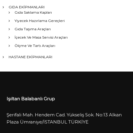
GIDA EKİPMANLARI
Gıda Saklama Kapları
Yiyecek Hazırlama Gereçleri
Gıda Taşıma Araçları
İçecek Ve Masa Servisi Araçları
Ölçme Ve Tartı Araçları
HASTANE EKİPMANLARI
Işıltan Balabanlı Grup
Şerifali Mah. Hendem Cad. Yükseliş Sok. No:13 Alkan
Plaza Ümraniye/İSTANBUL TÜRKİYE