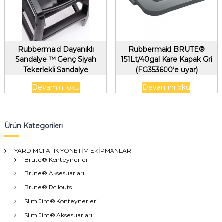
Rubbermaid Dayanıklı
Rubbermaid BRUTE®
Sandalye ™ Genç Siyah
151Lt/40gal Kare Kapak Gri
Tekerlekli Sandalye
(FG353600’e uyar)
Devamını oku
Devamını oku
Ürün Kategorileri
YARDIMCI ATIK YÖNETİM EKİPMANLARI
Brute® Konteynerleri
Brute® Aksesuarları
Brute® Rollouts
Slim Jim® Konteynerleri
Slim Jim® Aksesuarları