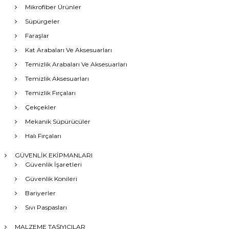
Mikrofiber Ürünler
Süpürgeler
Faraşlar
Kat Arabaları Ve Aksesuarları
Temizlik Arabaları Ve Aksesuarları
Temizlik Aksesuarları
Temizlik Fırçaları
Çekçekler
Mekanik Süpürücüler
Halı Fırçaları
GÜVENLİK EKİPMANLARI
Güvenlik İşaretleri
Güvenlik Konileri
Bariyerler
Sıvı Paspasları
MALZEME TAŞIYICILAR