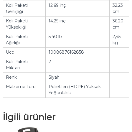
Koli Paketi
12.69 inç
32,23
Genişliği
cm
Koli Paketi
14.25 inç
36.20
Yüksekliği
cm
Koli Paketi
5.40 lb
2,45
Ağırlığı
kg
Ucc
10086876162858
Koli Paketi
2
Miktarı
Renk
Siyah
Malzeme Türü
Polietilen (HDPE) Yüksek
Yoğunluklu
İlgili ürünler