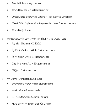
Pedallı Konteynerler
Çöp Kovası ve Aksesuarları
Untouchable® ve Duvar Tipi Konteynerler
Geri Dönüşüm Konteynerleri ve Aksesuarları
Çöp Poşetleri
DEKORATİF ATIK YÖNETİM EKİPMANLARI
Ayaklı Sigara Küllüğü
İç-Dış Mekan Atık Ekipmanları
İç Mekan Atık Ekipmanları
Dış Mekan Atık Ekipmanları
Diğer Ekipmanlar
TEMİZLİK EKİPMANLARI
Wavebrake® Mop Sistemleri
Islak Mop Aksesuarları
Kuru Mop ve Aksesuarları
Hygen™ Mikrofiber Ürünler