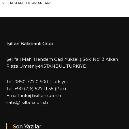
HASTANE EKİPMANLARI
Işıltan Balabanlı Grup
Şerifali Mah. Hendem Cad. Yükseliş Sok. No:13 Alkan
Plaza Ümraniye/İSTANBUL TÜRKİYE
Tel:
0850 777 0 500
(Türkiye)
Tel:
+90 (216) 527 11 55
(Pbx)
Email:
info@isiltan.com.tr
satis@isiltan.com.tr
Son Yazılar