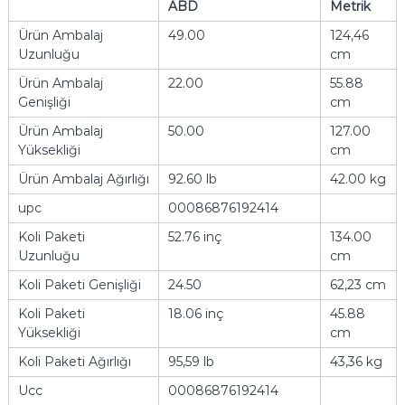
ABD
Metrik
Ürün Ambalaj
49.00
124,46
Uzunluğu
cm
Ürün Ambalaj
22.00
55.88
Genişliği
cm
Ürün Ambalaj
50.00
127.00
Yüksekliği
cm
Ürün Ambalaj Ağırlığı
92.60 lb
42.00 kg
upc
00086876192414
Koli Paketi
52.76 inç
134.00
Uzunluğu
cm
Koli Paketi Genişliği
24.50
62,23 cm
Koli Paketi
18.06 inç
45.88
Yüksekliği
cm
Koli Paketi Ağırlığı
95,59 lb
43,36 kg
Ucc
00086876192414