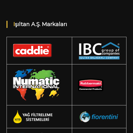
Işıltan A.Ş. Markaları