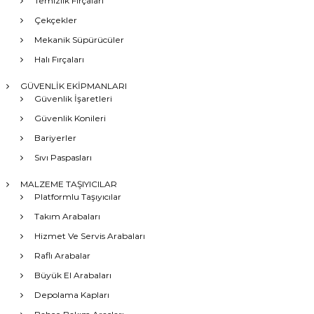
Temizlik Fırçaları
Çekçekler
Mekanik Süpürücüler
Halı Fırçaları
GÜVENLİK EKİPMANLARI
Güvenlik İşaretleri
Güvenlik Konileri
Bariyerler
Sıvı Paspasları
MALZEME TAŞIYICILAR
Platformlu Taşıyıcılar
Takım Arabaları
Hizmet Ve Servis Arabaları
Raflı Arabalar
Büyük El Arabaları
Depolama Kapları