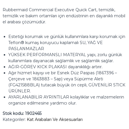
Rubbermaid Commercial Executive Quick Cart, temizlik,
temizlik ve bakım ortamları için endüstrinin en dayanıklı mobil
el arabası çözümüdür.
Estetiği korumak ve günlük kullanımlara karşı korumak için
Teflon® kumaş koruyucu kaplamalı SU, YAĞ VE
PASLANMAZLAR
YÜKSEK PERFORMANSLI MATERYAL yapı, zorlu günlük
kullanımlara dayanacak sağlamlık ve sağlamlık sağlar.
AĞIR-GÖREV KICK PLAKASI dayanıklılığı artırır.
Ağır hizmet kayışı ve bir Esnek Düz Paspas (1867396 –
Çerçeve ve 1863883 – Sap) veya Süpürme Aleti
(FG421588BLA) tutacak büyük ön cepli, GÜVENİLİR STICK
ÜRÜNLER.
AYARLANABİLİR AYRINTILAR kolaylıklar ve malzemelerin
organize edilmesine yardımcı olur.
Stok kodu:
1902465
Kategoriler:
Kat Arabaları Ve Aksesuarları