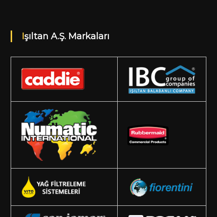
Işıltan A.Ş. Markaları