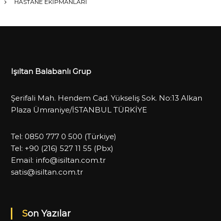
HASTANE EKİPMANLARI
Işıltan Balabanlı Grup
Şerifali Mah. Hendem Cad. Yükseliş Sok. No:13 Alkan
Plaza Ümraniye/İSTANBUL TÜRKİYE
Tel:
0850 777 0 500
(Türkiye)
Tel:
+90 (216) 527 11 55
(Pbx)
Email:
info@isiltan.com.tr
satis@isiltan.com.tr
Son Yazılar