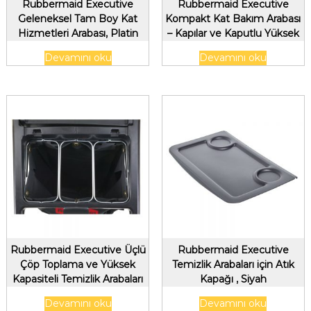
Rubbermaid Executive
Rubbermaid Executive
Geleneksel Tam Boy Kat
Kompakt Kat Bakım Arabası
Hizmetleri Arabası, Platin
– Kapılar ve Kaputlu Yüksek
Kapasiteli
Devamını oku
Devamını oku
Rubbermaid Executive Üçlü
Rubbermaid Executive
Çöp Toplama ve Yüksek
Temizlik Arabaları için Atık
Kapasiteli Temizlik Arabaları
Kapağı , Siyah
için Tel Çanta Tutucular
Devamını oku
Devamını oku