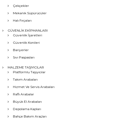
Çekçekler
Mekanik Süpürücüler
Halı Fırçaları
GÜVENLİK EKİPMANLARI
Güvenlik İşaretleri
Güvenlik Konileri
Bariyerler
Sıvı Paspasları
MALZEME TAŞIYICILAR
Platformlu Taşıyıcılar
Takım Arabaları
Hizmet Ve Servis Arabaları
Raflı Arabalar
Büyük El Arabaları
Depolama Kapları
Bahçe Bakım Araçları