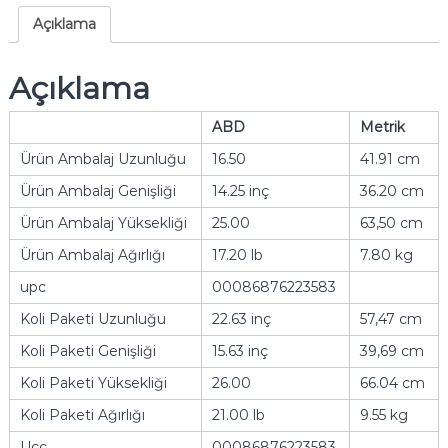
Açıklama
Açıklama
ABD
Metrik
Ürün Ambalaj Uzunluğu
16.50
41.91 cm
Ürün Ambalaj Genişliği
14.25 inç
36.20 cm
Ürün Ambalaj Yüksekliği
25.00
63,50 cm
Ürün Ambalaj Ağırlığı
17.20 lb
7.80 kg
upc
00086876223583
Koli Paketi Uzunluğu
22.63 inç
57,47 cm
Koli Paketi Genişliği
15.63 inç
39,69 cm
Koli Paketi Yüksekliği
26.00
66.04 cm
Koli Paketi Ağırlığı
21.00 lb
9.55 kg
Ucc
00086876223583