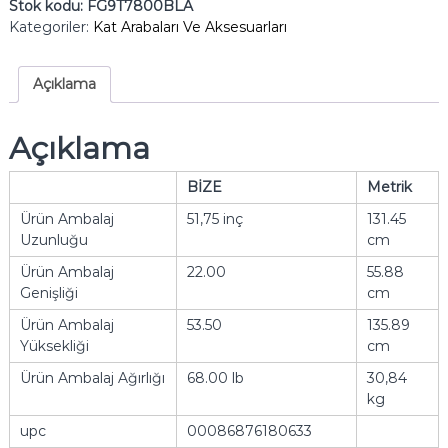
Stok kodu:
FG9T7800BLA
Kategoriler:
Kat Arabaları Ve Aksesuarları
Açıklama
Açıklama
BİZE
Metrik
Ürün Ambalaj
51,75 inç
131.45
Uzunluğu
cm
Ürün Ambalaj
22.00
55.88
Genişliği
cm
Ürün Ambalaj
53.50
135.89
Yüksekliği
cm
Ürün Ambalaj Ağırlığı
68.00 lb
30,84
kg
upc
00086876180633