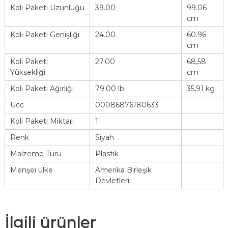
Koli Paketi Uzunluğu
39.00
99.06
cm
Koli Paketi Genişliği
24.00
60.96
cm
Koli Paketi
27.00
68,58
Yüksekliği
cm
Koli Paketi Ağırlığı
79.00 lb
35,91 kg
Ucc
00086876180633
Koli Paketi Miktarı
1
Renk
Siyah
Malzeme Türü
Plastik
Menşei ülke
Amerika Birleşik
Devletleri
İlgili ürünler