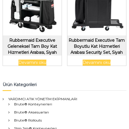
Rubbermaid Executive
Rubbermaid Executive Tam
Geleneksel Tam Boy Kat
Boyutlu Kat Hizmetleri
Hizmetleri Arabası, Siyah
Arabası Security Set, Siyah
(yeni versiyon) 2202587
Devamını oku
Devamını oku
Ürün Kategorileri
YARDIMCI ATIK YÖNETİM EKİPMANLARI
Brute® Konteynerleri
Brute® Aksesuarları
Brute® Rollouts
Slim Jim® Konteynerleri