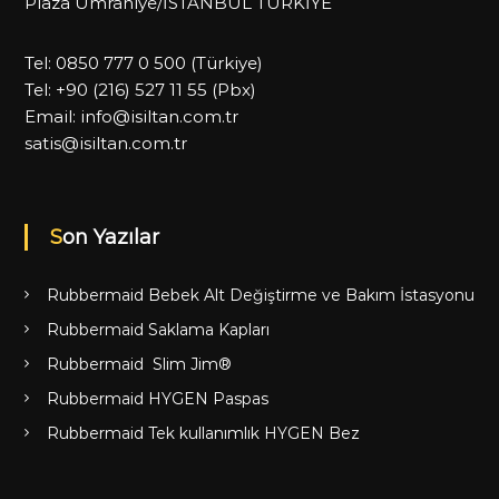
Plaza Ümraniye/İSTANBUL TÜRKİYE
Tel:
0850 777 0 500
(Türkiye)
Tel:
+90 (216) 527 11 55
(Pbx)
Email:
info@isiltan.com.tr
satis@isiltan.com.tr
Son Yazılar
Rubbermaid Bebek Alt Değiştirme ve Bakım İstasyonu
Rubbermaid Saklama Kapları
Rubbermaid Slim Jim®
Rubbermaid HYGEN Paspas
Rubbermaid Tek kullanımlık HYGEN Bez