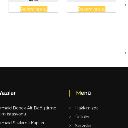
Devamını oku
Devamını oku
Yazılar
Menü
rmaid Bebek Alt Değiştirme
Hakkımızda
ım İstasyonu
Ürünler
rmaid Saklama Kapları
Servisler