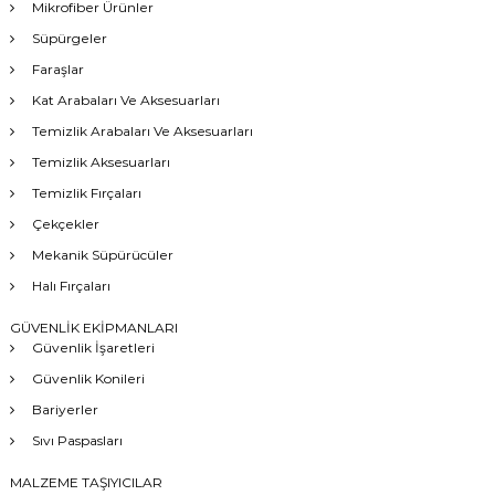
Mikrofiber Ürünler
Süpürgeler
Faraşlar
Kat Arabaları Ve Aksesuarları
Temizlik Arabaları Ve Aksesuarları
Temizlik Aksesuarları
Temizlik Fırçaları
Çekçekler
Mekanik Süpürücüler
Halı Fırçaları
GÜVENLİK EKİPMANLARI
Güvenlik İşaretleri
Güvenlik Konileri
Bariyerler
Sıvı Paspasları
MALZEME TAŞIYICILAR