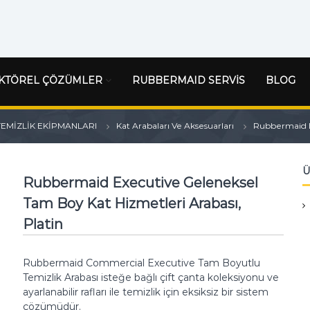
KTÖREL ÇÖZÜMLER
RUBBERMAID SERVİS
BLOG
TEMİZLİK EKİPMANLARI
Kat Arabaları Ve Aksesuarları
Rubbermaid E
Ü
Rubbermaid Executive Geleneksel
Tam Boy Kat Hizmetleri Arabası,
Platin
Rubbermaid Commercial Executive Tam Boyutlu
Temizlik Arabası isteğe bağlı çift çanta koleksiyonu ve
ayarlanabilir rafları ile temizlik için eksiksiz bir sistem
çözümüdür.