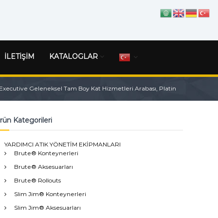
İLETİŞİM
KATALOGLAR
xecutive Geleneksel Tam Boy Kat Hizmetleri Arabası, Platin
rün Kategorileri
YARDIMCI ATIK YÖNETİM EKİPMANLARI
Brute® Konteynerleri
Brute® Aksesuarları
Brute® Rollouts
Slim Jim® Konteynerleri
Slim Jim® Aksesuarları