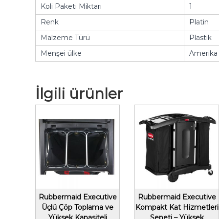
Koli Paketi Miktarı
1
Renk
Platin
Malzeme Türü
Plastik
Menşei ülke
Amerika B
İlgili ürünler
Rubbermaid Executive
Rubbermaid Executive
Üçlü Çöp Toplama ve
Kompakt Kat Hizmetleri
Yüksek Kapasiteli
Sepeti – Yüksek