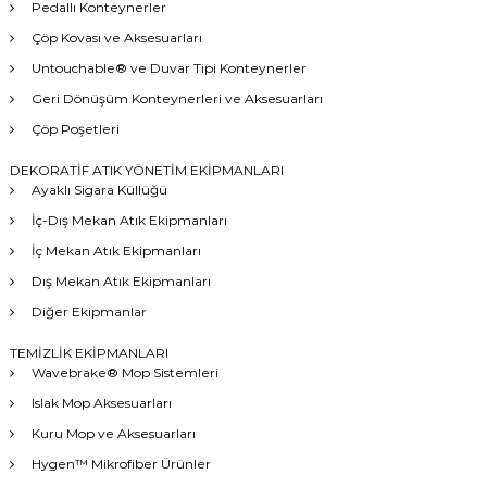
Pedallı Konteynerler
Çöp Kovası ve Aksesuarları
Untouchable® ve Duvar Tipi Konteynerler
Geri Dönüşüm Konteynerleri ve Aksesuarları
Çöp Poşetleri
DEKORATİF ATIK YÖNETİM EKİPMANLARI
Ayaklı Sigara Küllüğü
İç-Dış Mekan Atık Ekipmanları
İç Mekan Atık Ekipmanları
Dış Mekan Atık Ekipmanları
Diğer Ekipmanlar
TEMİZLİK EKİPMANLARI
Wavebrake® Mop Sistemleri
Islak Mop Aksesuarları
Kuru Mop ve Aksesuarları
Hygen™ Mikrofiber Ürünler