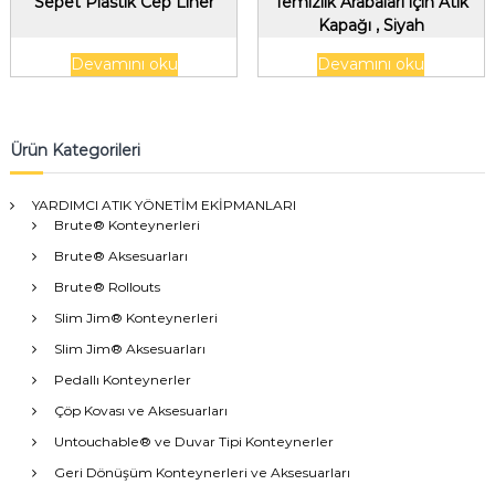
Sepet Plastik Cep Liner
Temizlik Arabaları için Atık
Kapağı , Siyah
Devamını oku
Devamını oku
Ürün Kategorileri
YARDIMCI ATIK YÖNETİM EKİPMANLARI
Brute® Konteynerleri
Brute® Aksesuarları
Brute® Rollouts
Slim Jim® Konteynerleri
Slim Jim® Aksesuarları
Pedallı Konteynerler
Çöp Kovası ve Aksesuarları
Untouchable® ve Duvar Tipi Konteynerler
Geri Dönüşüm Konteynerleri ve Aksesuarları