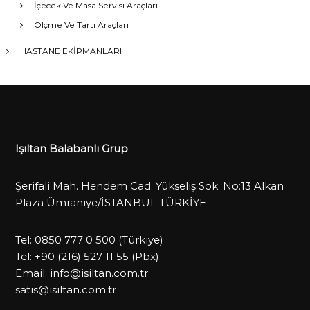
İçecek Ve Masa Servisi Araçları
Ölçme Ve Tartı Araçları
HASTANE EKİPMANLARI
Işıltan Balabanlı Grup
Şerifali Mah. Hendem Cad. Yükseliş Sok. No:13 Alkan
Plaza Ümraniye/İSTANBUL TÜRKİYE
Tel:
0850 777 0 500
(Türkiye)
Tel:
+90 (216) 527 11 55
(Pbx)
Email:
info@isiltan.com.tr
satis@isiltan.com.tr