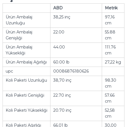
ABD
Metrik
Ürün Ambalaj
38,25 inç
97,16
Uzunluğu
cm
Ürün Ambalaj
22.00
55.88
Genişliği
cm
Ürün Ambalaj
44.00
111.76
Yüksekliği
cm
Ürün Ambalaj Ağırlığı
60.00 lb
27,22 kg
upc
00086876180626
Koli Paketi Uzunluğu
38,70 inç
98.30
cm
Koli Paketi Genişliği
22.70 inç
57.66
cm
Koli Paketi Yüksekliği
20.70 inç
52,58
cm
Koli Paketi Ağırlığı
66.01 lb
30,00