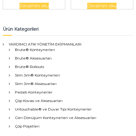
Devamını oku
Devamını oku
Ürün Kategorileri
YARDIMCI ATIK YÖNETİM EKİPMANLARI
Brute® Konteynerleri
Brute® Aksesuarları
Brute® Rollouts
Slim Jim® Konteynerleri
Slim Jim® Aksesuarları
Pedallı Konteynerler
Çöp Kovası ve Aksesuarları
Untouchable® ve Duvar Tipi Konteynerler
Geri Dönüşüm Konteynerleri ve Aksesuarları
Çöp Poşetleri