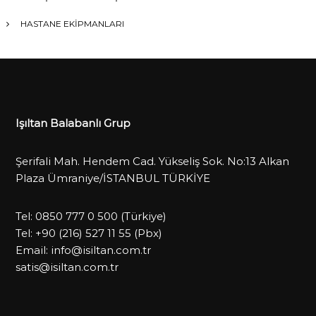
HASTANE EKİPMANLARI
Işıltan Balabanlı Grup
Şerifali Mah. Hendem Cad. Yükseliş Sok. No:13 Alkan
Plaza Ümraniye/İSTANBUL TÜRKİYE
Tel:
0850 777 0 500
(Türkiye)
Tel:
+90 (216) 527 11 55
(Pbx)
Email:
info@isiltan.com.tr
satis@isiltan.com.tr