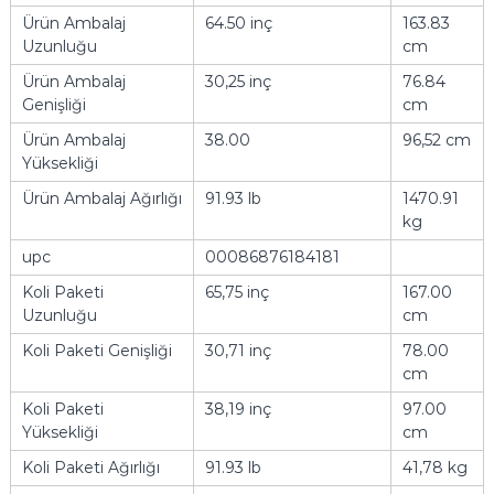
Ürün Ambalaj
64.50 inç
163.83
Uzunluğu
cm
Ürün Ambalaj
30,25 inç
76.84
Genişliği
cm
Ürün Ambalaj
38.00
96,52 cm
Yüksekliği
Ürün Ambalaj Ağırlığı
91.93 lb
1470.91
kg
upc
00086876184181
Koli Paketi
65,75 inç
167.00
Uzunluğu
cm
Koli Paketi Genişliği
30,71 inç
78.00
cm
Koli Paketi
38,19 inç
97.00
Yüksekliği
cm
Koli Paketi Ağırlığı
91.93 lb
41,78 kg