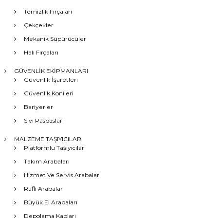
Temizlik Fırçaları
Çekçekler
Mekanik Süpürücüler
Halı Fırçaları
GÜVENLİK EKİPMANLARI
Güvenlik İşaretleri
Güvenlik Konileri
Bariyerler
Sıvı Paspasları
MALZEME TAŞIYICILAR
Platformlu Taşıyıcılar
Takım Arabaları
Hizmet Ve Servis Arabaları
Raflı Arabalar
Büyük El Arabaları
Depolama Kapları