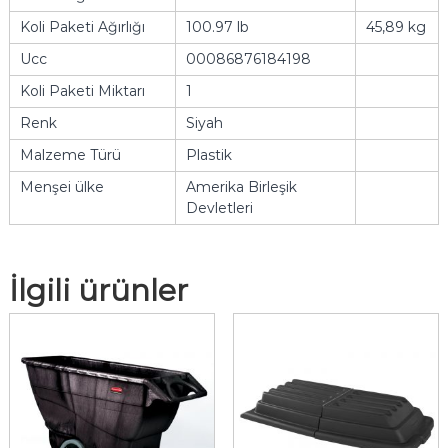
Koli Paketi Ağırlığı
100.97 lb
45,89 kg
Ucc
00086876184198
Koli Paketi Miktarı
1
Renk
Siyah
Malzeme Türü
Plastik
Menşei ülke
Amerika Birleşik
Devletleri
İlgili ürünler