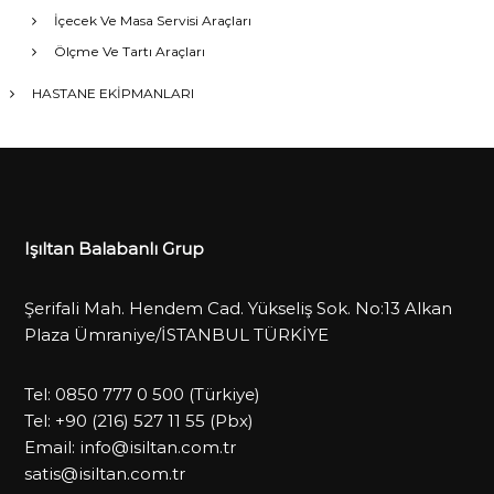
İçecek Ve Masa Servisi Araçları
Ölçme Ve Tartı Araçları
HASTANE EKİPMANLARI
Işıltan Balabanlı Grup
Şerifali Mah. Hendem Cad. Yükseliş Sok. No:13 Alkan
Plaza Ümraniye/İSTANBUL TÜRKİYE
Tel:
0850 777 0 500
(Türkiye)
Tel:
+90 (216) 527 11 55
(Pbx)
Email:
info@isiltan.com.tr
satis@isiltan.com.tr