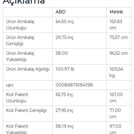
Açıklama
ABD
Metrik
Ürün Ambalaj
64.50 inç
163.83
Uzunluğu
cm
Ürün Ambalaj
29,75 inç
75,57 cm
Genişliği
Ürün Ambalaj
38.00
96,52 cm
Yüksekliği
Ürün Ambalaj Ağırlığı
100.97 lb
1615,54
kg
upc
00086876184198
Koli Paketi
65,75 inç
167.00
Uzunluğu
cm
Koli Paketi Genişliği
27.95 inç
71.00
cm
Koli Paketi
38,19 inç
97.00
Yüksekliği
cm