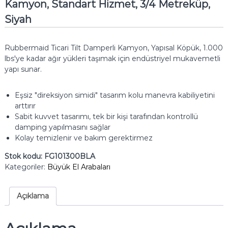
Kamyon, Standart Hizmet, 3/4 Metreküp,
Siyah
Rubbermaid Ticari Tilt Damperli Kamyon, Yapısal Köpük, 1.000
lbs'ye kadar ağır yükleri taşımak için endüstriyel mukavemetli
yapı sunar.
Eşsiz "direksiyon simidi" tasarım kolu manevra kabiliyetini
arttırır
Sabit kuvvet tasarımı, tek bir kişi tarafından kontrollü
damping yapılmasını sağlar
Kolay temizlenir ve bakım gerektirmez
Stok kodu:
FG101300BLA
Kategoriler:
Büyük El Arabaları
Açıklama