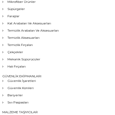
Mikrofiber Ürünler
Süpürgeler
Faraşlar
Kat Arabaları Ve Aksesuarları
Temizlik Arabaları Ve Aksesuarları
Temizlik Aksesuarları
Temizlik Fırçaları
Çekçekler
Mekanik Süpürücüler
Halı Fırçaları
GÜVENLİK EKİPMANLARI
Güvenlik İşaretleri
Güvenlik Konileri
Bariyerler
Sıvı Paspasları
MALZEME TAŞIYICILAR