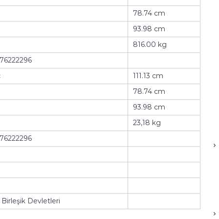
78.74 cm
93.98 cm
816.00 kg
76222296
ç
111.13 cm
78.74 cm
93.98 cm
23,18 kg
76222296
Birleşik Devletleri