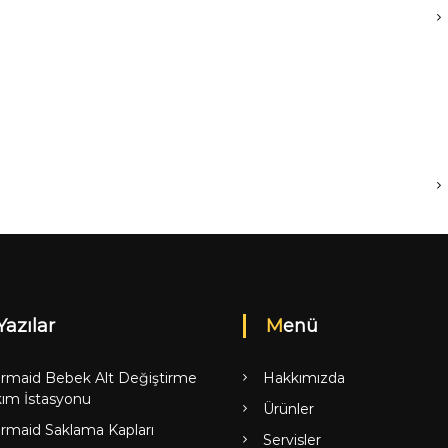
Yazılar
Menü
rmaid Bebek Alt Değiştirme
Hakkımızda
ım İstasyonu
Ürünler
rmaid Saklama Kapları
Servisler