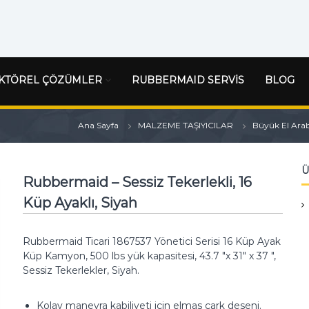
KTÖREL ÇÖZÜMLER
RUBBERMAID SERVİS
BLOG
Ana Sayfa
MALZEME TAŞIYICILAR
Büyük El Arab
Ü
Rubbermaid – Sessiz Tekerlekli, 16
Küp Ayaklı, Siyah
Rubbermaid Ticari 1867537 Yönetici Serisi 16 Küp Ayak
Küp Kamyon, 500 lbs yük kapasitesi, 43.7 "x 31" x 37 ",
Sessiz Tekerlekler, Siyah.
Kolay manevra kabiliyeti için elmas çark deseni.