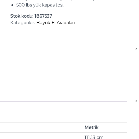
500 lbs yük kapasitesi.
Stok kodu:
1867537
Kategoriler:
Büyük El Arabaları
Metrik
ç
111.13 cm