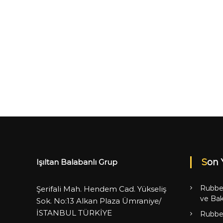
Son 
Işıltan Balabanlı Grup
Rubbe
Şerifali Mah. Hendem Cad. Yükseliş
ve Bak
Sok. No:13 Alkan Plaza Ümraniye/
İSTANBUL TÜRKİYE
Rubbe