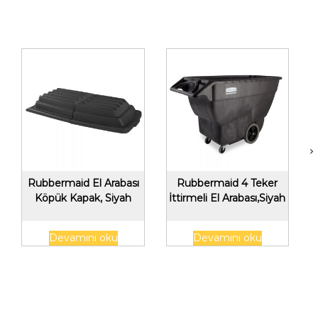
Rubbermaid El Arabası
Rubbermaid 4 Teker
Köpük Kapak, Siyah
İttirmeli El Arabası,Siyah
Devamını oku
Devamını oku