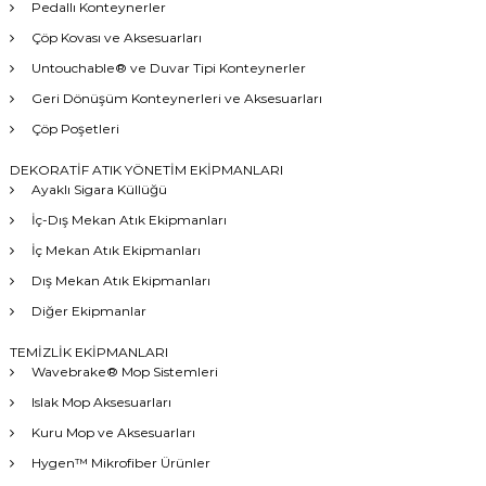
Pedallı Konteynerler
Çöp Kovası ve Aksesuarları
Untouchable® ve Duvar Tipi Konteynerler
Geri Dönüşüm Konteynerleri ve Aksesuarları
Çöp Poşetleri
DEKORATİF ATIK YÖNETİM EKİPMANLARI
Ayaklı Sigara Küllüğü
İç-Dış Mekan Atık Ekipmanları
İç Mekan Atık Ekipmanları
Dış Mekan Atık Ekipmanları
Diğer Ekipmanlar
TEMİZLİK EKİPMANLARI
Wavebrake® Mop Sistemleri
Islak Mop Aksesuarları
Kuru Mop ve Aksesuarları
Hygen™ Mikrofiber Ürünler