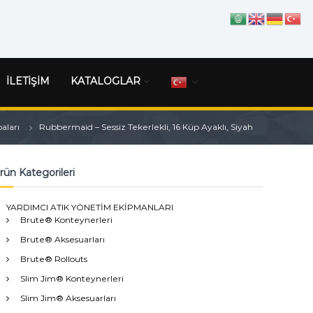
İLETİŞİM
KATALOGLAR
aları
Rubbermaid – Sessiz Tekerlekli, 16 Küp Ayaklı, Siyah
rün Kategorileri
YARDIMCI ATIK YÖNETİM EKİPMANLARI
Brute® Konteynerleri
Brute® Aksesuarları
Brute® Rollouts
Slim Jim® Konteynerleri
Slim Jim® Aksesuarları