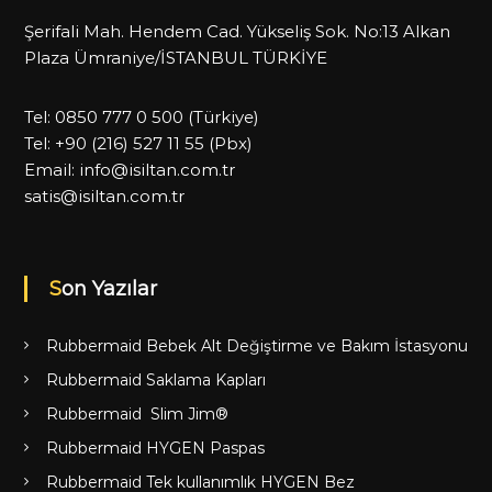
Şerifali Mah. Hendem Cad. Yükseliş Sok. No:13 Alkan
Plaza Ümraniye/İSTANBUL TÜRKİYE
Tel:
0850 777 0 500
(Türkiye)
Tel:
+90 (216) 527 11 55
(Pbx)
Email:
info@isiltan.com.tr
satis@isiltan.com.tr
Son Yazılar
Rubbermaid Bebek Alt Değiştirme ve Bakım İstasyonu
Rubbermaid Saklama Kapları
Rubbermaid Slim Jim®
Rubbermaid HYGEN Paspas
Rubbermaid Tek kullanımlık HYGEN Bez