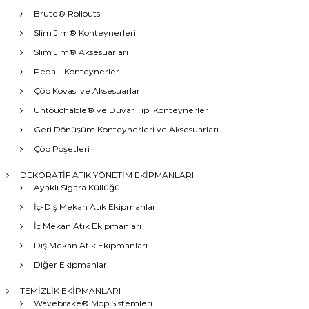
Brute® Rollouts
Slim Jim® Konteynerleri
Slim Jim® Aksesuarları
Pedallı Konteynerler
Çöp Kovası ve Aksesuarları
Untouchable® ve Duvar Tipi Konteynerler
Geri Dönüşüm Konteynerleri ve Aksesuarları
Çöp Poşetleri
DEKORATİF ATIK YÖNETİM EKİPMANLARI
Ayaklı Sigara Küllüğü
İç-Dış Mekan Atık Ekipmanları
İç Mekan Atık Ekipmanları
Dış Mekan Atık Ekipmanları
Diğer Ekipmanlar
TEMİZLİK EKİPMANLARI
Wavebrake® Mop Sistemleri