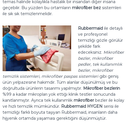
temas halinde kolaylıkla hastalık bir insandan diğer insana
geçebilir. Bu yüzden bu ortamların
mikrofiber bez
sistemleri
ile sık sık temizlenmelidir.
Rubbermaid
ile detaylı
ve profesyonel
temizliği gözle görülür
şekilde fark
edeceksiniz.
Mikrofiber
bezler, mikrofiber
pedler, tek kullanımlık
bezler, mikrofiber
temizlik sistemleri, mikrofiber paspas sistemleri
gibi geniş
ürün yelpazesine hakimdir. Tüm alanlar düşünülmüş ve bu
doğrultuda ürünlerin tasarımı yapılmıştır.
Mikrofiber bezlerin
%99 a kadar mikropları yok ettiği klinik testler sonucunda
kanıtlanmıştır. Ayrıca tek kullanımlık
mikrofiber
bezler ile kolay
ve hızlı temizlik mümkündür.
Rubbermaid HYGEN
serisi ile
temizliği farklı boyuta taşıyan Rubbermaid, insanların daha
hijyenik ortamda yaşaması gerektiğini düşünmüştür.