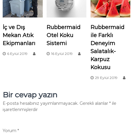
İç ve Dış
Rubbermaid
Rubbermaid
Mekan Atık
Otel Koku
ile Farklı
Ekipmanları
Sistemi
Deneyim
Salatalık-
6 Eylül 2019
16 Eylül 2019
Karpuz
Kokusu
29 Eylül 2019
Bir cevap yazın
E-posta hesabınız yayımlanmayacak.
Gerekli alanlar
*
ile
işaretlenmişlerdir
Yorum
*