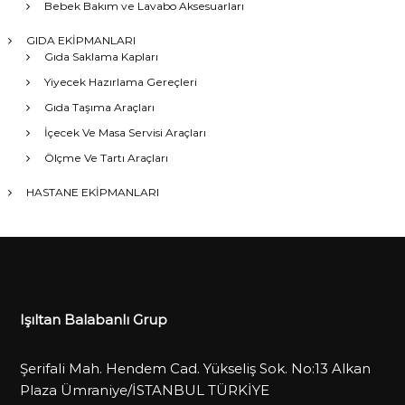
Bebek Bakım ve Lavabo Aksesuarları
GIDA EKİPMANLARI
Gıda Saklama Kapları
Yiyecek Hazırlama Gereçleri
Gıda Taşıma Araçları
İçecek Ve Masa Servisi Araçları
Ölçme Ve Tartı Araçları
HASTANE EKİPMANLARI
Işıltan Balabanlı Grup
Şerifali Mah. Hendem Cad. Yükseliş Sok. No:13 Alkan
Plaza Ümraniye/İSTANBUL TÜRKİYE