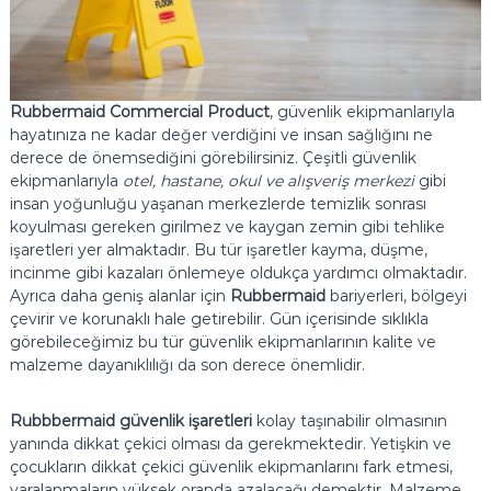
Rubbermaid Commercial Product
, güvenlik ekipmanlarıyla
hayatınıza ne kadar değer verdiğini ve insan sağlığını ne
derece de önemsediğini görebilirsiniz. Çeşitli güvenlik
ekipmanlarıyla
otel, hastane, okul ve alışveriş merkezi
gibi
insan yoğunluğu yaşanan merkezlerde temizlik sonrası
koyulması gereken girilmez ve kaygan zemin gibi tehlike
işaretleri yer almaktadır. Bu tür işaretler kayma, düşme,
incinme gibi kazaları önlemeye oldukça yardımcı olmaktadır.
Ayrıca daha geniş alanlar için
Rubbermaid
bariyerleri, bölgeyi
çevirir ve korunaklı hale getirebilir. Gün içerisinde sıklıkla
görebileceğimiz bu tür güvenlik ekipmanlarının kalite ve
malzeme dayanıklılığı da son derece önemlidir.
Rubbbermaid güvenlik işaretleri
kolay taşınabilir olmasının
yanında dikkat çekici olması da gerekmektedir. Yetişkin ve
çocukların dikkat çekici güvenlik ekipmanlarını fark etmesi,
yaralanmaların yüksek oranda azalacağı demektir. Malzeme