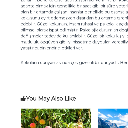
zorlanır. Buna kokusal adaptasyon adı verilir ve bir ko
adapte olmak için genellikle bir saat gibi bir süre yete
olan bir ortamda çalışan insanlar genellikle bu esansa 
kokusunu ayırt edemezken dışarıdan bu ortama girenle
edebilir. Güzel kokunun, insanı ruhsal ve psikolojik açıd
bilimsel olarak ispat edilmiştir. Psikolojik durumları deği
değişmeler tedavide kullanılabilir. Güzel bir koku kişiyi 
mutluluk, özgüven gibi iyi hissetme duyguları verebiliy
yatıştırıcı, dinlendirici etkileri var.
Kokuların dünyası aslında çok gizemli bir dünyadır. H
You May Also Like