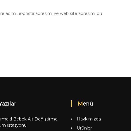
re adımı, e-posta adresimi ve web site adresimi bu
Yazılar
Menü
rmaid Bebek Alt Değiştirme
Hakkımızda
ım İstasyonu
Ürünler