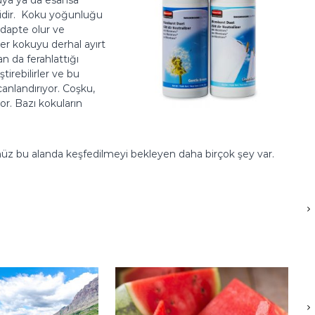
kuya ya da esansa
rlidir. Koku yoğunluğu
adapte olur ve
r kokuyu derhal ayırt
an da ferahlattığı
ştirebilirler ve bu
canlandırıyor. Coşku,
or. Bazı kokuların
enüz bu alanda keşfedilmeyi bekleyen daha birçok şey var.