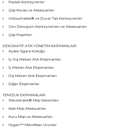
Pedallı Konteynerler
Çöp Kovası ve Aksesuarları
Untouchable® ve Duvar Tipi Konteynerler
Geri Dönüşüm Konteynerleri ve Aksesuarları
Çöp Poşetleri
DEKORATİF ATIK YÖNETİM EKİPMANLARI
Ayaklı Sigara Küllüğü
İç-Dış Mekan Atık Ekipmanları
İç Mekan Atık Ekipmanları
Dış Mekan Atık Ekipmanları
Diğer Ekipmanlar
TEMİZLİK EKİPMANLARI
Wavebrake® Mop Sistemleri
Islak Mop Aksesuarları
Kuru Mop ve Aksesuarları
Hygen™ Mikrofiber Ürünler