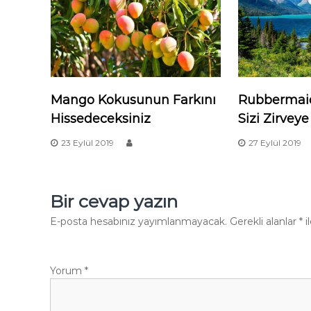
Mango Kokusunun Farkını
Rubbermaid
Hissedeceksiniz
Sizi Zirvey
23 Eylül 2019
27 Eylül 2019
Bir cevap yazın
E-posta hesabınız yayımlanmayacak.
Gerekli alanlar
*
i
Yorum
*