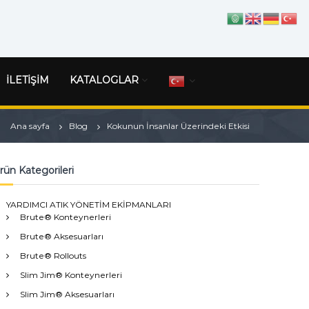
İLETİŞİM
KATALOGLAR
Ana sayfa
Blog
Kokunun İnsanlar Üzerindeki Etkisi
rün Kategorileri
YARDIMCI ATIK YÖNETİM EKİPMANLARI
Brute® Konteynerleri
Brute® Aksesuarları
Brute® Rollouts
Slim Jim® Konteynerleri
Slim Jim® Aksesuarları