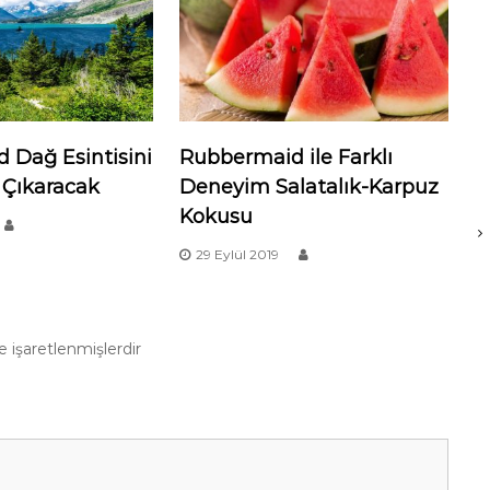
 Dağ Esintisini
Rubbermaid ile Farklı
e Çıkaracak
Deneyim Salatalık-Karpuz
Kokusu
29 Eylül 2019
le işaretlenmişlerdir