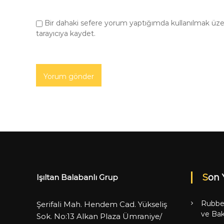
Bir dahaki sefere yorum yaptığımda kullanılmak üze
tarayıcıya kaydet.
Son 
Işıltan Balabanlı Grup
Rubbe
Şerifali Mah. Hendem Cad. Yükseliş
ve Bak
Sok. No:13 Alkan Plaza Ümraniye/