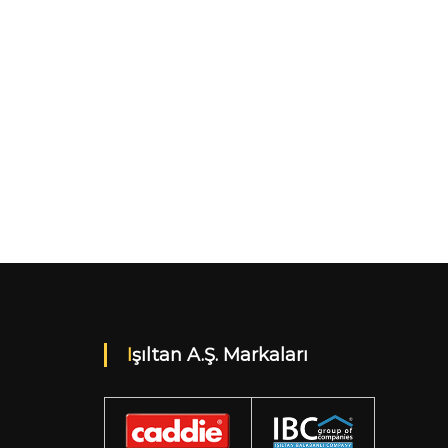
Işıltan A.Ş. Markaları