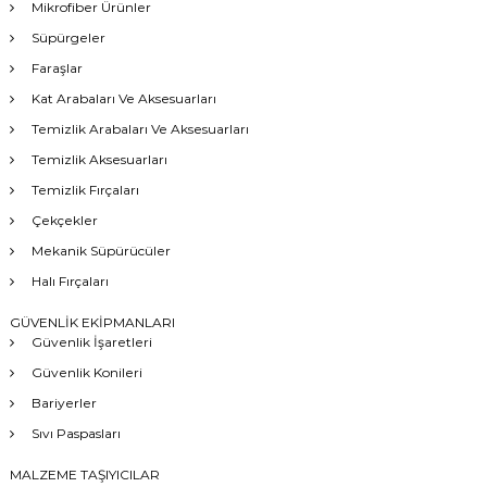
Mikrofiber Ürünler
Süpürgeler
Faraşlar
Kat Arabaları Ve Aksesuarları
Temizlik Arabaları Ve Aksesuarları
Temizlik Aksesuarları
Temizlik Fırçaları
Çekçekler
Mekanik Süpürücüler
Halı Fırçaları
GÜVENLİK EKİPMANLARI
Güvenlik İşaretleri
Güvenlik Konileri
Bariyerler
Sıvı Paspasları
MALZEME TAŞIYICILAR