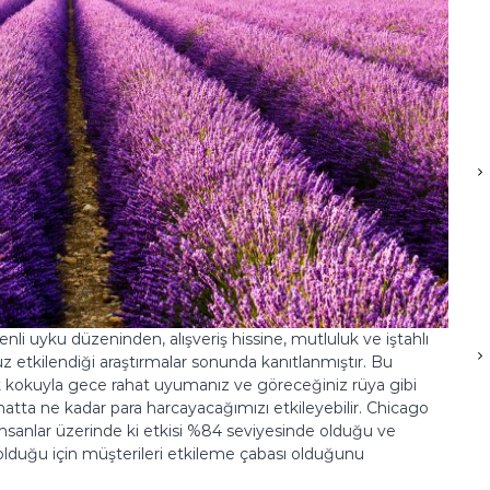
li uyku düzeninden, alışveriş hissine, mutluluk ve iştahlı
z etkilendiği araştırmalar sonunda kanıtlanmıştır. Bu
k kokuyla gece rahat uyumanız ve göreceğiniz rüya gibi
 hatta ne kadar para harcayacağımızı etkileyebilir. Chicago
insanlar üzerinde ki etkisi %84 seviyesinde olduğu ve
 olduğu için müşterileri etkileme çabası olduğunu