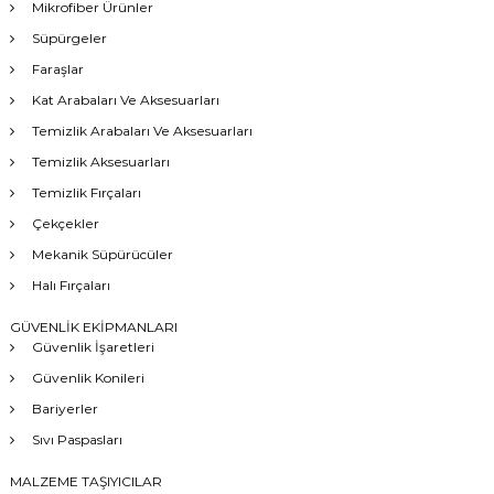
Mikrofiber Ürünler
Süpürgeler
Faraşlar
Kat Arabaları Ve Aksesuarları
Temizlik Arabaları Ve Aksesuarları
Temizlik Aksesuarları
Temizlik Fırçaları
Çekçekler
Mekanik Süpürücüler
Halı Fırçaları
GÜVENLİK EKİPMANLARI
Güvenlik İşaretleri
Güvenlik Konileri
Bariyerler
Sıvı Paspasları
MALZEME TAŞIYICILAR