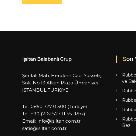
Son 
Işıltan Balabanlı Grup
Rubbe
Şerifali Mah. Hendem Cad. Yükseliş
ve Bak
Sok. No:13 Alkan Plaza Ümraniye/
İSTANBUL TÜRKİYE
Rubbe
Rubbe
Tel:
0850 777 0 500
(Türkiye)
Rubbe
Tel:
+90 (216) 527 11 55
(Pbx)
Rubbe
Email:
info@isiltan.com.tr
Bez
satis@isiltan.com.tr