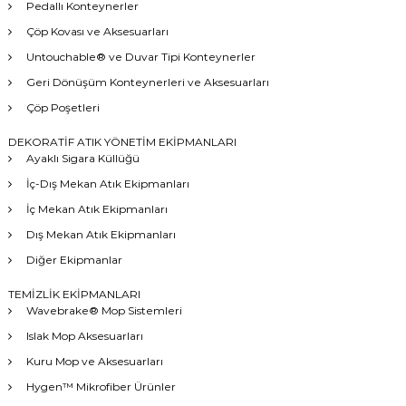
Pedallı Konteynerler
Çöp Kovası ve Aksesuarları
Untouchable® ve Duvar Tipi Konteynerler
Geri Dönüşüm Konteynerleri ve Aksesuarları
Çöp Poşetleri
DEKORATİF ATIK YÖNETİM EKİPMANLARI
Ayaklı Sigara Küllüğü
İç-Dış Mekan Atık Ekipmanları
İç Mekan Atık Ekipmanları
Dış Mekan Atık Ekipmanları
Diğer Ekipmanlar
TEMİZLİK EKİPMANLARI
Wavebrake® Mop Sistemleri
Islak Mop Aksesuarları
Kuru Mop ve Aksesuarları
Hygen™ Mikrofiber Ürünler