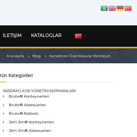
İLETİŞİM
KATALOGLAR
Ana sayfa
Blog
Kendinize Özel Kokular Belirleyin
rün Kategorileri
YARDIMCI ATIK YÖNETİM EKİPMANLARI
Brute® Konteynerleri
Brute® Aksesuarları
Brute® Rollouts
Slim Jim® Konteynerleri
Slim Jim® Aksesuarları