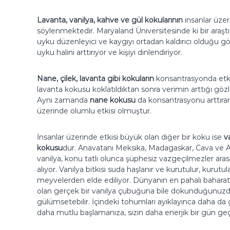
Lavanta, vanilya, kahve ve gül kokularının
insanlar üzer
söylenmektedir. Maryaland Üniversitesinde ki bir araştı
uyku düzenleyici ve kaygıyı ortadan kaldırıcı olduğu g
uyku halini arttırıyor ve kişiyi dinlendiriyor.
Nane, çilek, lavanta gibi kokuların
konsantrasyonda etkis
lavanta kokusu
koklatıldıktan sonra verimin arttığı göz
Aynı zamanda
nane kokusu
da konsantrasyonu arttırar
üzerinde olumlu etkisi olmuştur.
İnsanlar üzerinde etkisi büyük olan diğer bir koku ise
v
kokusu
dur. Anavatanı Meksika, Madagaskar, Cava ve An
vanilya, konu tatlı olunca şüphesiz vazgeçilmezler aras
alıyor. Vanilya bitkisi suda haşlanır ve kurutulur, kurutul
meyvelerden elde ediliyor. Dünyanın en pahalı baharatl
olan gerçek bir vanilya çubuğuna bile dokunduğunuzda
gülümsetebilir. İçindeki tohumları ayıklayınca daha da 
daha mutlu başlamanıza, sizin daha enerjik bir gün geçir