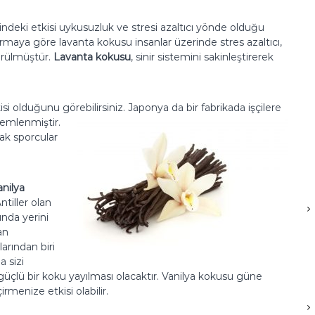
indeki etkisi uykusuzluk ve stresi azaltıcı yönde olduğu
rmaya göre lavanta kokusu insanlar üzerinde stres azaltıcı,
örülmüştür.
Lavanta kokusu
, sinir sistemini sakinleştirerek
i olduğunu görebilirsiniz. Japonya da bir fabrikada işçilere
lemlenmiştir.
ak sporcular
anilya
tiller olan
ında yerini
an
arından biri
 sizi
güçlü bir koku yayılması olacaktır. Vanilya kokusu güne
menize etkisi olabilir.