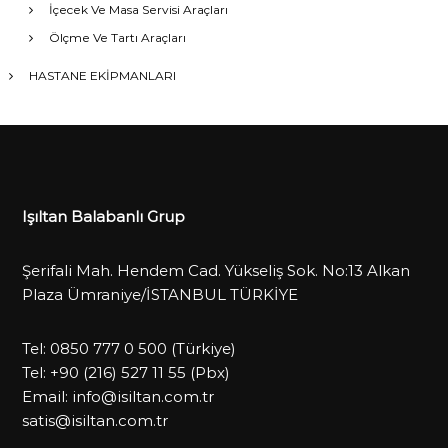
İçecek Ve Masa Servisi Araçları
Ölçme Ve Tartı Araçları
HASTANE EKİPMANLARI
Işıltan Balabanlı Grup
Şerifali Mah. Hendem Cad. Yükseliş Sok. No:13 Alkan
Plaza Ümraniye/İSTANBUL TÜRKİYE
Tel:
0850 777 0 500
(Türkiye)
Tel:
+90 (216) 527 11 55
(Pbx)
Email:
info@isiltan.com.tr
satis@isiltan.com.tr