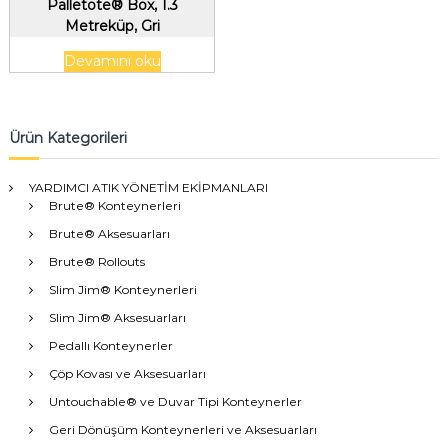
Palletote® Box, 1.3
Metreküp, Gri
Devamını oku
Ürün Kategorileri
YARDIMCI ATIK YÖNETİM EKİPMANLARI
Brute® Konteynerleri
Brute® Aksesuarları
Brute® Rollouts
Slim Jim® Konteynerleri
Slim Jim® Aksesuarları
Pedallı Konteynerler
Çöp Kovası ve Aksesuarları
Untouchable® ve Duvar Tipi Konteynerler
Geri Dönüşüm Konteynerleri ve Aksesuarları