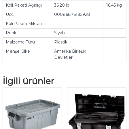
Koli Paketi Ağırlığı
36.20 lb
16.45 kg
Ucc
00086876185928
Koli Paketi Miktarı
1
Renk
Siyah
Malzeme Türü
Plastik
Menşei ülke
Amerika Birleşik
Devletleri
İlgili ürünler