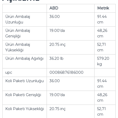
ABD
Metrik
Ürün Ambalaj
36.00
91.44
Uzunluğu
cm
Ürün Ambalaj
19.00’da
48,26
Genişliği
cm
Ürün Ambalaj
20.75 inç
52,71
Yüksekliği
cm
Ürün Ambalaj Ağırlığı
36.20 lb
579.20
kg
upc
00086876186000
Koli Paketi Uzunluğu
36.00
91.44
cm
Koli Paketi Genişliği
19.00’da
48,26
cm
Koli Paketi Yüksekliği
20.75 inç
52,71
cm