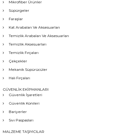
Mikrofiber Ürünler
Süpürgeler
Faraşlar
Kat Arabaları Ve Aksesuarları
Temizlik Arabaları Ve Aksesuarları
Temizlik Aksesuarları
Temizlik Fırçaları
Çekçekler
Mekanik Süpürücüler
Halı Fırçaları
GÜVENLİK EKİPMANLARI
Güvenlik İşaretleri
Güvenlik Konileri
Bariyerler
Sıvı Paspasları
MALZEME TAŞIYICILAR