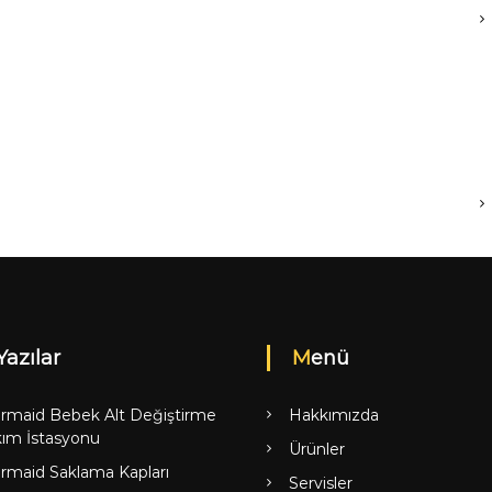
Yazılar
Menü
rmaid Bebek Alt Değiştirme
Hakkımızda
ım İstasyonu
Ürünler
rmaid Saklama Kapları
Servisler