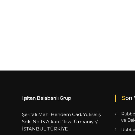
Son 
Işıltan Balabanlı Grup
Rubbe
Şerifali Mah. Hendem Cad. Yükseliş
ve Bak
Sok. No:13 Alkan Plaza Ümraniye/
İSTANBUL TÜRKİYE
Rubbe