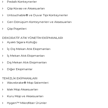
Pedallı Konteynerler
Çöp Kovası ve Aksesuarları
Untouchable® ve Duvar Tipi Konteynerler
Geri Dönüşüm Konteynerleri ve Aksesuarları
Çöp Poşetleri
DEKORATİF ATIK YÖNETİM EKİPMANLARI
Ayaklı Sigara Küllüğü
İç-Dış Mekan Atık Ekipmanları
İç Mekan Atık Ekipmanları
Dış Mekan Atık Ekipmanları
Diğer Ekipmanlar
TEMİZLİK EKİPMANLARI
Wavebrake® Mop Sistemleri
Islak Mop Aksesuarları
Kuru Mop ve Aksesuarları
Hygen™ Mikrofiber Ürünler