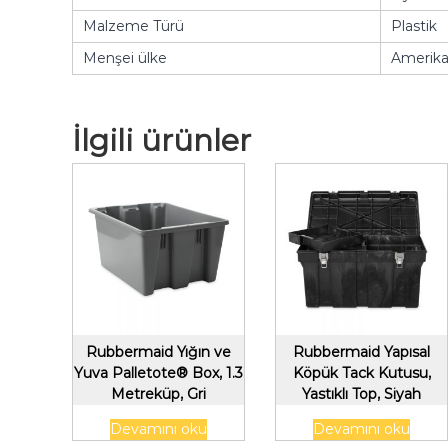
Malzeme Türü
Plastik
Menşei ülke
Amerika 
İlgili ürünler
Rubbermaid Yığın ve
Rubbermaid Yapısal
Yuva Palletote® Box, 1.3
Köpük Tack Kutusu,
Metreküp, Gri
Yastıklı Top, Siyah
Devamını oku
Devamını oku