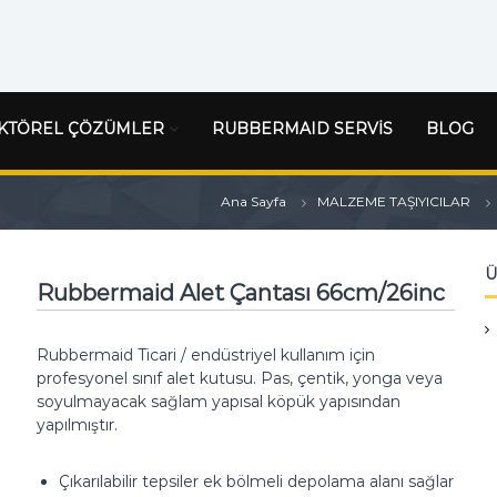
KTÖREL ÇÖZÜMLER
RUBBERMAID SERVİS
BLOG
Ana Sayfa
MALZEME TAŞIYICILAR
Ü
Rubbermaid Alet Çantası 66cm/26inc
Rubbermaid Ticari / endüstriyel kullanım için
profesyonel sınıf alet kutusu.
Pas, çentik, yonga veya
soyulmayacak sağlam yapısal köpük yapısından
yapılmıştır.
Çıkarılabilir tepsiler ek bölmeli depolama alanı sağlar