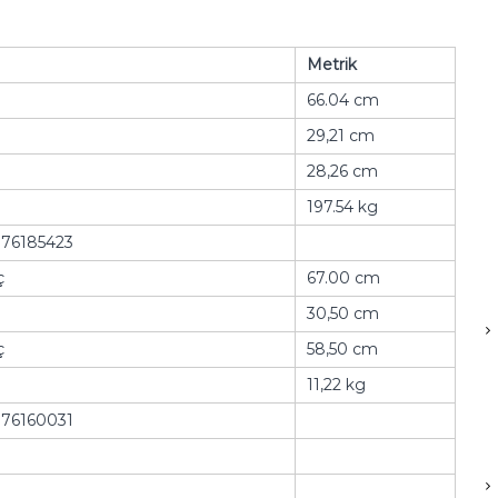
Metrik
66.04 cm
29,21 cm
28,26 cm
197.54 kg
76185423
ç
67.00 cm
30,50 cm
ç
58,50 cm
11,22 kg
76160031