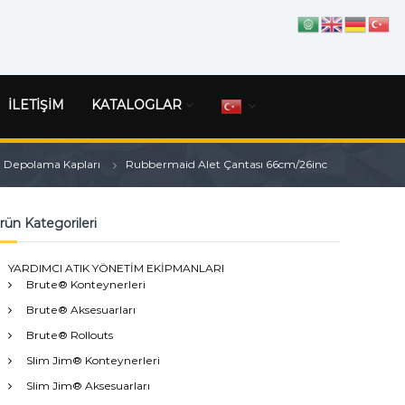
İLETİŞİM
KATALOGLAR
Depolama Kapları
Rubbermaid Alet Çantası 66cm/26inc
rün Kategorileri
YARDIMCI ATIK YÖNETİM EKİPMANLARI
Brute® Konteynerleri
Brute® Aksesuarları
Brute® Rollouts
Slim Jim® Konteynerleri
Slim Jim® Aksesuarları