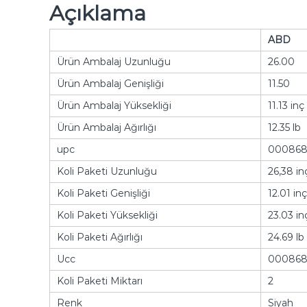
Açıklama
ABD
Ürün Ambalaj Uzunluğu
26.00
Ürün Ambalaj Genişliği
11.50
Ürün Ambalaj Yüksekliği
11.13 inç
Ürün Ambalaj Ağırlığı
12.35 lb
upc
000868
Koli Paketi Uzunluğu
26,38 in
Koli Paketi Genişliği
12.01 inç
Koli Paketi Yüksekliği
23.03 in
Koli Paketi Ağırlığı
24.69 lb
Ucc
000868
Koli Paketi Miktarı
2
Renk
Siyah