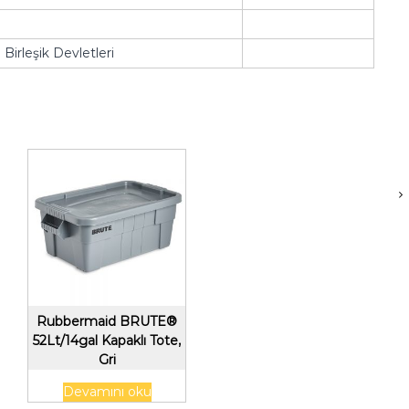
Birleşik Devletleri
Rubbermaid BRUTE®
52Lt/14gal Kapaklı Tote,
Gri
Devamını oku