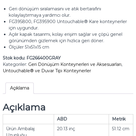
Geri dönüşüm sıralamasını ve atık bertarafını
kolaylaştırmaya yardımcı olur.
FG395800, FG395900 Untouchable® Kare konteynerler
için uygundur.
Açılır kapak tasarımı, kolay erişim sağlar ve çöpü genel
görünümden gizlemek için hızlıca geri döner.
Ölçüler 51x51x15 cm
Stok kodu:
FG266400GRAY
Kategoriler:
Geri Dönüşüm Konteynerleri ve Aksesuarları
,
Untouchable® ve Duvar Tipi Konteynerler
Açıklama
Açıklama
ABD
Metrik
Ürün Ambalaj
20.13 inç
51.12 cm
Uzunluğu