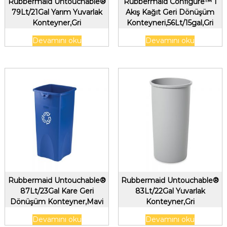
Rubbermaid Untouchable®
Rubbermaid Configure™ 1
79Lt/21Gal Yarım Yuvarlak
Akış Kağıt Geri Dönüşüm
Konteyner,Gri
Konteyneri,56Lt/15gal,Gri
Devamını oku
Devamını oku
Rubbermaid Untouchable®
Rubbermaid Untouchable®
87Lt/23Gal Kare Geri
83Lt/22Gal Yuvarlak
Dönüşüm Konteyner,Mavi
Konteyner,Gri
Devamını oku
Devamını oku