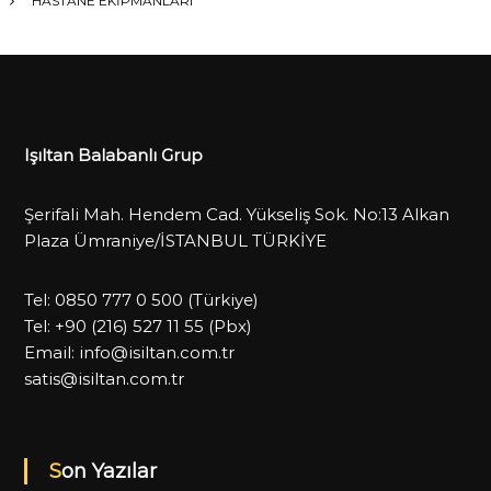
HASTANE EKİPMANLARI
Işıltan Balabanlı Grup
Şerifali Mah. Hendem Cad. Yükseliş Sok. No:13 Alkan
Plaza Ümraniye/İSTANBUL TÜRKİYE
Tel:
0850 777 0 500
(Türkiye)
Tel:
+90 (216) 527 11 55
(Pbx)
Email:
info@isiltan.com.tr
satis@isiltan.com.tr
Son Yazılar