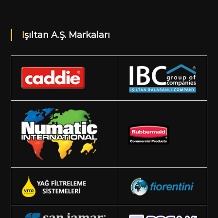
Işıltan A.Ş. Markaları