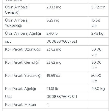
Ürün Ambalaj
20.13 inç
51.12 cm
Genişliği
Ürün Ambalaj
6.25 inç
15.88
Yüksekliği
cm
Ürün Ambalaj Ağırlığı
5.40 lb
2,45 kg
upc
00086876057621
Koli Paketi Uzunluğu
23.62 inç
60.00
cm
Koli Paketi Genişliği
23.62 inç
60.00
cm
Koli Paketi Yüksekliği
19.69’da
50.00
cm
Koli Paketi Ağırlığı
21.61 lb
9.80 kg
Ucc
00086876057621
Koli Paketi Miktarı
4