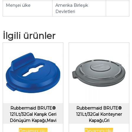
Menşei ülke
Amerika Birleşik
Devletleri
İlgili ürünler
Rubbermaid BRUTE®
Rubbermaid BRUTE®
121Lt/32Gal Karışık Geri
121Lt/32Gal Konteyner
Dönüşüm Kapağı,Mavi
Kapağı,Gri
Devamını oku
Devamını oku