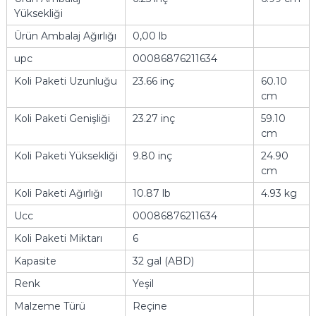
Yüksekliği
Ürün Ambalaj Ağırlığı
0,00 lb
upc
00086876211634
Koli Paketi Uzunluğu
23.66 inç
60.10
cm
Koli Paketi Genişliği
23.27 inç
59.10
cm
Koli Paketi Yüksekliği
9.80 inç
24.90
cm
Koli Paketi Ağırlığı
10.87 lb
4.93 kg
Ucc
00086876211634
Koli Paketi Miktarı
6
Kapasite
32 gal (ABD)
Renk
Yeşil
Malzeme Türü
Reçine