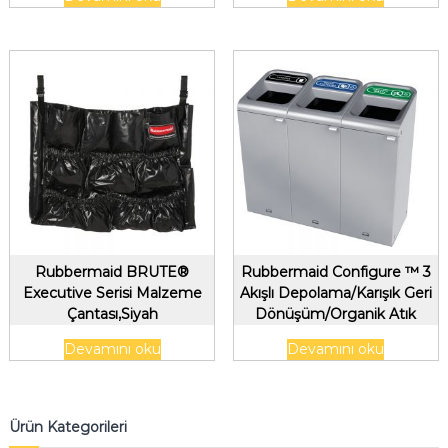
Rubbermaid BRUTE®
Rubbermaid Configure ™ 3
Executive Serisi Malzeme
Akışlı Depolama/Karışık Geri
Çantası,Siyah
Dönüşüm/Organik Atık
Konteyneri,56Lt/15gal
Devamını oku
Devamını oku
Ürün Kategorileri