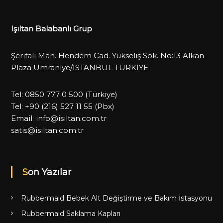
Işıltan Balabanlı Grup
Şerifali Mah. Hendem Cad. Yükseliş Sok. No:13 Alkan
Plaza Ümraniye/İSTANBUL TÜRKİYE
Tel:
0850 777 0 500
(Türkiye)
Tel:
+90 (216) 527 11 55
(Pbx)
Email:
info@isiltan.com.tr
satis@isiltan.com.tr
Son Yazılar
Rubbermaid Bebek Alt Değiştirme ve Bakım İstasyonu
Rubbermaid Saklama Kapları