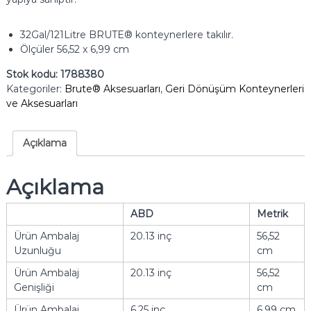
32Gal/121Litre BRUTE® konteynerlere takılır.
Ölçüler 56,52 x 6,99 cm
Stok kodu:
1788380
Kategoriler:
Brute® Aksesuarları
,
Geri Dönüşüm Konteynerleri
ve Aksesuarları
Açıklama
Açıklama
ABD
Metrik
Ürün Ambalaj
20.13 inç
56,52
Uzunluğu
cm
Ürün Ambalaj
20.13 inç
56,52
Genişliği
cm
Ürün Ambalaj
6.25 inç
6.99 cm