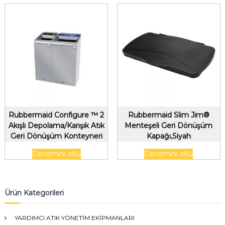
Rubbermaid Configure ™ 2
Rubbermaid Slim Jim®
Akışlı Depolama/Karışık Atık
Menteşeli Geri Dönüşüm
Geri Dönüşüm Konteyneri
Kapağı,Siyah
56Lt/15Gal 87Lt/23Gal
Devamını oku
Devamını oku
Ürün Kategorileri
YARDIMCI ATIK YÖNETİM EKİPMANLARI