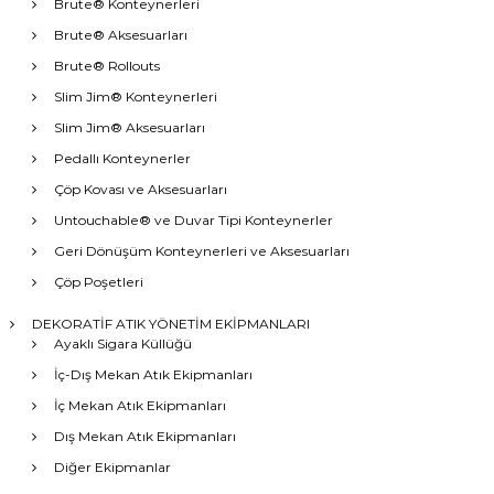
Brute® Konteynerleri
Brute® Aksesuarları
Brute® Rollouts
Slim Jim® Konteynerleri
Slim Jim® Aksesuarları
Pedallı Konteynerler
Çöp Kovası ve Aksesuarları
Untouchable® ve Duvar Tipi Konteynerler
Geri Dönüşüm Konteynerleri ve Aksesuarları
Çöp Poşetleri
DEKORATİF ATIK YÖNETİM EKİPMANLARI
Ayaklı Sigara Küllüğü
İç-Dış Mekan Atık Ekipmanları
İç Mekan Atık Ekipmanları
Dış Mekan Atık Ekipmanları
Diğer Ekipmanlar