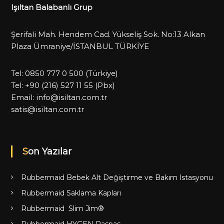
Işıltan Balabanlı Grup
Şerifali Mah. Hendem Cad. Yükseliş Sok. No:13 Alkan
Plaza Ümraniye/İSTANBUL TÜRKİYE
Tel:
0850 777 0 500
(Türkiye)
Tel:
+90 (216) 527 11 55
(Pbx)
Email:
info@isiltan.com.tr
satis@isiltan.com.tr
Son Yazılar
Rubbermaid Bebek Alt Değiştirme ve Bakım İstasyonu
Rubbermaid Saklama Kapları
Rubbermaid Slim Jim®
Rubbermaid HYGEN Paspas