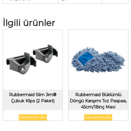
İlgili ürünler
Rubbermaid Slim Jim®
Rubbermaid Büklümlü
Çubuk Klips (2 Paket)
Döngü Karışımı Toz Paspası,
45cm/18inç Mavi
Devamını oku
Devamını oku