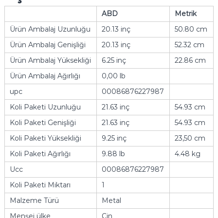
ABD
Metrik
Ürün Ambalaj Uzunluğu
20.13 inç
50.80 cm
Ürün Ambalaj Genişliği
20.13 inç
52.32 cm
Ürün Ambalaj Yüksekliği
6.25 inç
22.86 cm
Ürün Ambalaj Ağırlığı
0,00 lb
upc
00086876227987
Koli Paketi Uzunluğu
21.63 inç
54.93 cm
Koli Paketi Genişliği
21.63 inç
54.93 cm
Koli Paketi Yüksekliği
9.25 inç
23,50 cm
Koli Paketi Ağırlığı
9.88 lb
4.48 kg
Ucc
00086876227987
Koli Paketi Miktarı
1
Malzeme Türü
Metal
Menşei ülke
Çin