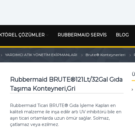
KTÖREL ÇÖZÜMLER
RUBBERMAID SERVİS
BLOG
YARDIMCI ATIK YÖNETİM EKİPMANLARI
Brute® Konteynerleri
Ü
Rubbermaid BRUTE®121Lt/32Gal Gıda
Taşıma Konteyneri,Gri
Rubbermaid Ticari BRUTE® Gıda İşleme Kapları en
kaliteli malzeme ile inşa edilir artı UV inhibitörü bile en
aşırı ticari ortamlarda uzun ömür sağlar. S
olmaz,
çatlamaz veya ezilmez.