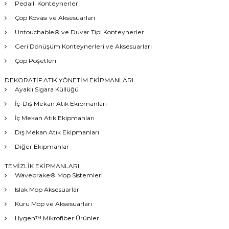
Pedallı Konteynerler
Çöp Kovası ve Aksesuarları
Untouchable® ve Duvar Tipi Konteynerler
Geri Dönüşüm Konteynerleri ve Aksesuarları
Çöp Poşetleri
DEKORATİF ATIK YÖNETİM EKİPMANLARI
Ayaklı Sigara Küllüğü
İç-Dış Mekan Atık Ekipmanları
İç Mekan Atık Ekipmanları
Dış Mekan Atık Ekipmanları
Diğer Ekipmanlar
TEMİZLİK EKİPMANLARI
Wavebrake® Mop Sistemleri
Islak Mop Aksesuarları
Kuru Mop ve Aksesuarları
Hygen™ Mikrofiber Ürünler