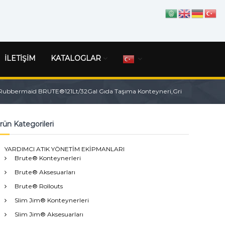
İLETİŞİM
KATALOGLAR
Rubbermaid BRUTE®121Lt/32Gal Gıda Taşıma Konteyneri,Gri
rün Kategorileri
YARDIMCI ATIK YÖNETİM EKİPMANLARI
Brute® Konteynerleri
Brute® Aksesuarları
Brute® Rollouts
Slim Jim® Konteynerleri
Slim Jim® Aksesuarları