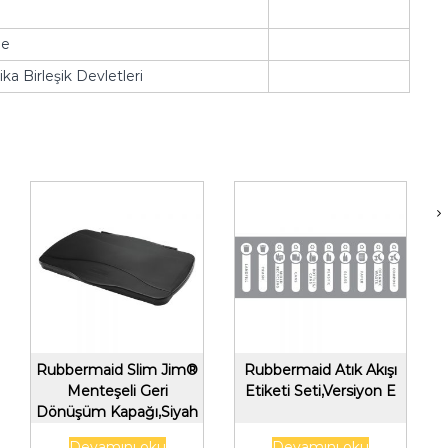
ne
ka Birleşik Devletleri
Rubbermaid Slim Jim®
Rubbermaid Atık Akışı
Menteşeli Geri
Etiketi Seti,Versiyon E
Dönüşüm Kapağı,Siyah
Devamını oku
Devamını oku