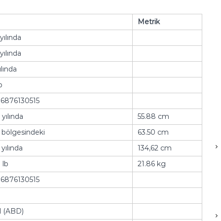
Metrik
yılında
yılında
ılında
b
6876130515
 yılında
55.88 cm
 bölgesindeki
63.50 cm
 yılında
134,62 cm
 lb
21.86 kg
6876130515
l (ABD)