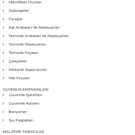
Mikrofiber Ürünler
Süpürgeler
Faraşlar
Kat Arabaları Ve Aksesuarları
Temizlik Arabaları Ve Aksesuarları
Temizlik Aksesuarları
Temizlik Fırçaları
Çekçekler
Mekanik Süpürücüler
Halı Fırçaları
GÜVENLİK EKİPMANLARI
Güvenlik İşaretleri
Güvenlik Konileri
Bariyerler
Sıvı Paspasları
MALZEME TAŞIYICILAR