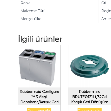
Renk
Gri
Malzeme Türü
Reçi
Menşei ülke
Ameri
İlgili ürünler
Rubbermaid Configure
Rubbermaid
™ 3 Akışlı
BRUTE®121Lt/32Gal
Depolama/Karışık Geri
Karışık Geri Dönüşüm
Dönüşüm/Organik Atık
Kapağı,Yeşil
Devamını oku
Devamını oku