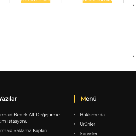
Yazılar
Menü
rmaid Bebek Alt Değiştirme
Hakkımızda
ım İstasyonu
Ürünler
rmaid Saklama Kapları
Servisler