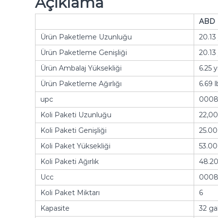
Açıklama
ABD
Ürün Paketleme Uzunluğu
20.13 
Ürün Paketleme Genişliği
20.13 
Ürün Ambalaj Yüksekliği
6.25 y
Ürün Paketleme Ağırlığı
6.69 l
upc
0008
Koli Paketi Uzunluğu
22,00
Koli Paketi Genişliği
25.00
Koli Paket Yüksekliği
53.00
Koli Paketi Ağırlık
48.20
Ucc
0008
Koli Paket Miktarı
6
Kapasite
32 ga