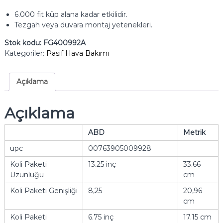
6.000 fit küp alana kadar etkilidir.
Tezgah veya duvara montaj yetenekleri.
Stok kodu:
FG400992A
Kategoriler:
Pasif Hava Bakımı
Açıklama
Açıklama
ABD
Metrik
upc
00763905009928
Koli Paketi
13.25 inç
33.66
Uzunluğu
cm
Koli Paketi Genişliği
8,25
20,96
cm
Koli Paketi
6.75 inç
17.15 cm