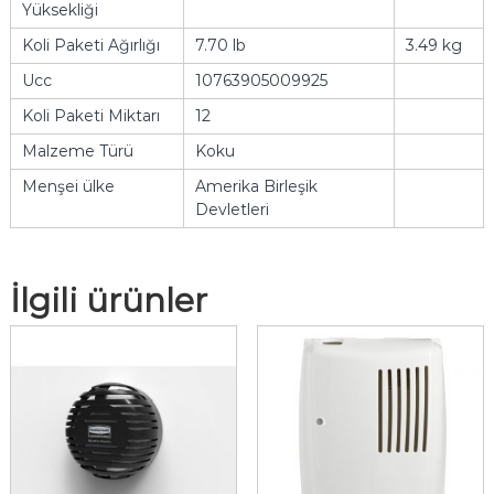
Yüksekliği
Koli Paketi Ağırlığı
7.70 lb
3.49 kg
Ucc
10763905009925
Koli Paketi Miktarı
12
Malzeme Türü
Koku
Menşei ülke
Amerika Birleşik
Devletleri
İlgili ürünler