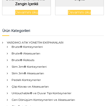
Zengin İçerikli
Devamını oku
Devamını oku
Ürün Kategorileri
YARDIMCI ATIK YÖNETİM EKİPMANLARI
Brute® Konteynerleri
Brute® Aksesuarları
Brute® Rollouts
Slim Jim® Konteynerleri
Slim Jim® Aksesuarları
Pedallı Konteynerler
Çöp Kovası ve Aksesuarları
Untouchable® ve Duvar Tipi Konteynerler
Geri Dönüşüm Konteynerleri ve Aksesuarları