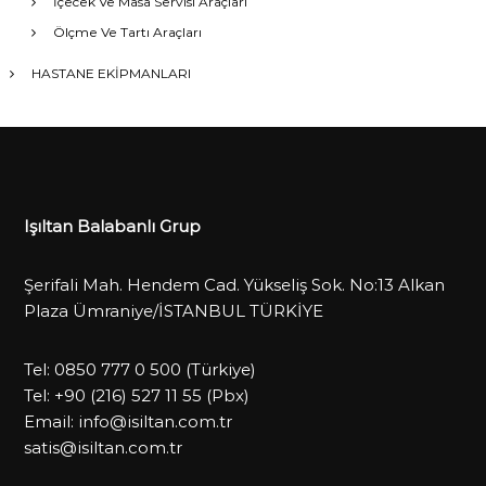
İçecek Ve Masa Servisi Araçları
Ölçme Ve Tartı Araçları
HASTANE EKİPMANLARI
Işıltan Balabanlı Grup
Şerifali Mah. Hendem Cad. Yükseliş Sok. No:13 Alkan
Plaza Ümraniye/İSTANBUL TÜRKİYE
Tel:
0850 777 0 500
(Türkiye)
Tel:
+90 (216) 527 11 55
(Pbx)
Email:
info@isiltan.com.tr
satis@isiltan.com.tr