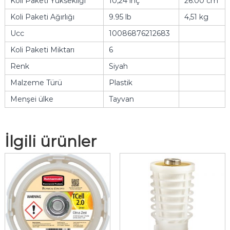
Koli Paketi Yüksekliği
10,24 inç
26.00 cm
Koli Paketi Ağırlığı
9.95 lb
4,51 kg
Ucc
10086876212683
Koli Paketi Miktarı
6
Renk
Siyah
Malzeme Türü
Plastik
Menşei ülke
Tayvan
İlgili ürünler