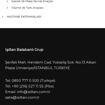
İçecek Ve Masa Servisi Araçları
Ölçme Ve Tartı Araçları
HASTANE EKİPMANLARI
Işıltan Balabanlı Grup
Şerifali Mah. Hendem Cad. Yükseliş Sok. No:13 Alkan
Plaza Ümraniye/İSTANBUL TÜRKİYE
Tel:
0850 777 0 500
(Türkiye)
Tel:
+90 (216) 527 11 55
(Pbx)
Email:
info@isiltan.com.tr
satis@isiltan.com.tr