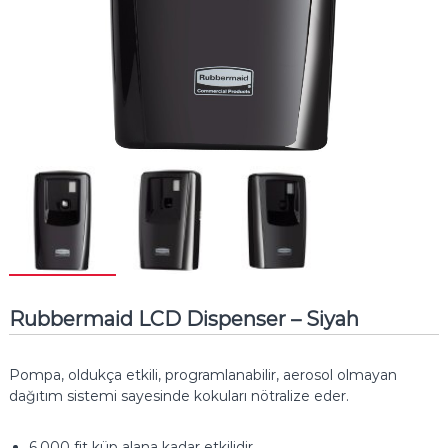
Rubbermaid LCD Dispenser – Siyah
Pompa, oldukça etkili, programlanabilir, aerosol olmayan
dağıtım sistemi sayesinde kokuları nötralize eder.
6.000 fit küp alana kadar etkilidir.