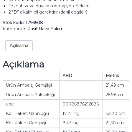
Tezgah veya duvara montaj yetenekleri.
2 “D” alkalin pil gerektirir (dahil değildir)
Stok kodu:
1793508
Kategoriler:
Pasif Hava Bakımı
Açıklama
Açıklama
ABD
Metrik
Ürün Ambalaj Genişliği
21.49 cm
Ürün Ambalaj Yüksekliği
25.98 cm
upc
00086876212686
Koli Paketi Uzunluğu
17.21 inç
43.70 cm
Koli Paketi Genişliği
8.47 inç
21,50 cm