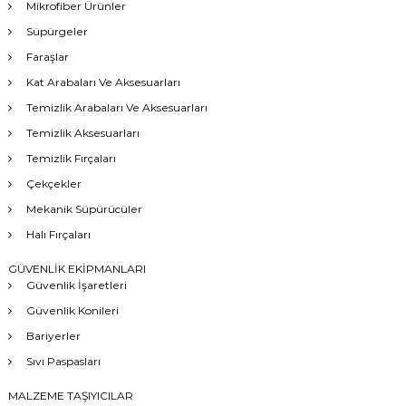
Mikrofiber Ürünler
Süpürgeler
Faraşlar
Kat Arabaları Ve Aksesuarları
Temizlik Arabaları Ve Aksesuarları
Temizlik Aksesuarları
Temizlik Fırçaları
Çekçekler
Mekanik Süpürücüler
Halı Fırçaları
GÜVENLİK EKİPMANLARI
Güvenlik İşaretleri
Güvenlik Konileri
Bariyerler
Sıvı Paspasları
MALZEME TAŞIYICILAR