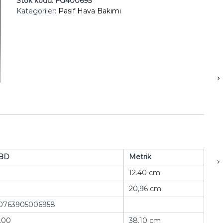
Stok kodu:
FG400695
Kategoriler:
Pasif Hava Bakımı
BD
Metrik
12.40 cm
20,96 cm
0763905006958
5.00
38.10 cm