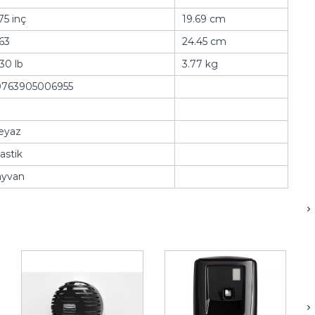
75 inç
19.69 cm
63
24.45 cm
30 lb
3.77 kg
0763905006955
eyaz
astik
ayvan