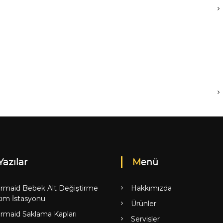
Yazılar
Menü
rmaid Bebek Alt Değiştirme
Hakkımızda
ım İstasyonu
Ürünler
rmaid Saklama Kapları
Servisler