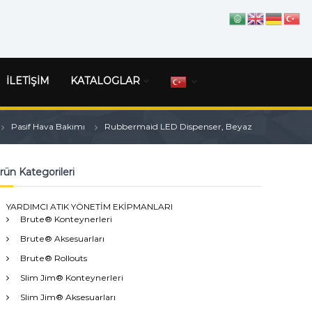
İLETİŞİM
KATALOGLAR
Pasif Hava Bakımı
Rubbermaid LED Dispenser, Beyaz
rün Kategorileri
YARDIMCI ATIK YÖNETİM EKİPMANLARI
Brute® Konteynerleri
Brute® Aksesuarları
Brute® Rollouts
Slim Jim® Konteynerleri
Slim Jim® Aksesuarları