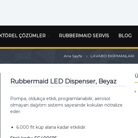
KTÖREL ÇÖZÜMLER
RUBBERMAID SERVİS
BLOG
Ana Sayfa
LAVABO EKİPMANLARI
Ü
Rubbermaid LED Dispenser, Beyaz
Pompa, oldukça etkili, programlanabilir, aerosol
olmayan dağıtım sistemi sayesinde kokuları nötralize
eder.
6.000 fit küp alana kadar etkilidir.