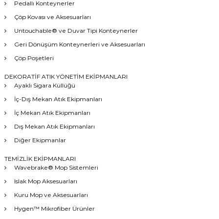
Pedallı Konteynerler
Çöp Kovası ve Aksesuarları
Untouchable® ve Duvar Tipi Konteynerler
Geri Dönüşüm Konteynerleri ve Aksesuarları
Çöp Poşetleri
DEKORATİF ATIK YÖNETİM EKİPMANLARI
Ayaklı Sigara Küllüğü
İç-Dış Mekan Atık Ekipmanları
İç Mekan Atık Ekipmanları
Dış Mekan Atık Ekipmanları
Diğer Ekipmanlar
TEMİZLİK EKİPMANLARI
Wavebrake® Mop Sistemleri
Islak Mop Aksesuarları
Kuru Mop ve Aksesuarları
Hygen™ Mikrofiber Ürünler