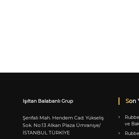
Son 
Işıltan Balabanlı Grup
Rubbe
Şerifali Mah. Hendem Cad. Yükseliş
ve Bak
Sok. No:13 Alkan Plaza Ümraniye/
İSTANBUL TÜRKİYE
Rubbe