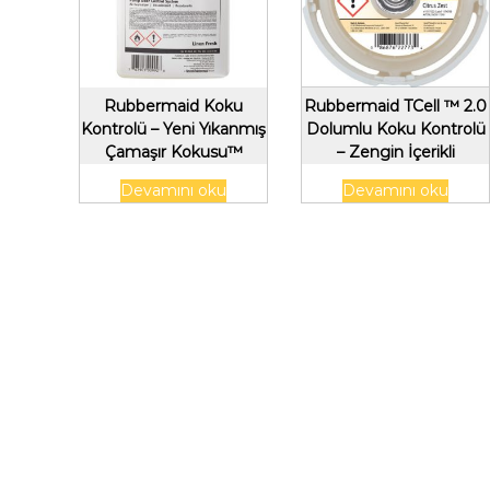
Rubbermaid Koku
Rubbermaid TCell ™ 2.0
Kontrolü – Yeni Yıkanmış
Dolumlu Koku Kontrolü
Çamaşır Kokusu™
– Zengin İçerikli
Devamını oku
Devamını oku