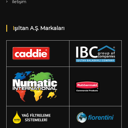
İletişim
Işıltan A.Ş. Markaları