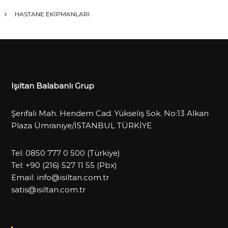
HASTANE EKİPMANLARI
Işıltan Balabanlı Grup
Şerifali Mah. Hendem Cad. Yükseliş Sok. No:13 Alkan
Plaza Ümraniye/İSTANBUL TÜRKİYE
Tel:
0850 777 0 500
(Türkiye)
Tel:
+90 (216) 527 11 55
(Pbx)
Email:
info@isiltan.com.tr
satis@isiltan.com.tr