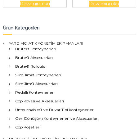
Devamını oku
Devamını oku
Ürün Kategorileri
YARDIMCI ATIK YÖNETİM EKİPMANLARI
Brute® Konteynerleri
Brute® Aksesuarları
Brute® Rollouts
Slim Jim® Konteynerleri
Slim Jim® Aksesuarları
Pedallı Konteynerler
Çöp Kovası ve Aksesuarları
Untouchable® ve Duvar Tipi Konteynerler
Geri Dönüşüm Konteynerleri ve Aksesuarları
Çöp Poşetleri
DEKORATİF ATIK YÖNETİM EKİPMANLARI