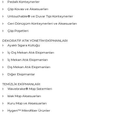
Pedallı Konteynerler
Çöp Kovası ve Aksesuarları
Untouchable® ve Duvar Tipi Konteynerler
Geri Dönüşüm Konteynerleri ve Aksesuarları
Çöp Poşetleri
DEKORATİF ATIK YÖNETİM EKİPMANLARI
Ayaklı Sigara Küllüğü
İç-Dış Mekan Atık Ekipmanları
İç Mekan Atık Ekipmanları
Dış Mekan Atık Ekipmanları
Diğer Ekipmanlar
TEMİZLİK EKİPMANLARI
Wavebrake® Mop Sistemleri
Islak Mop Aksesuarları
Kuru Mop ve Aksesuarları
Hygen™ Mikrofiber Ürünler