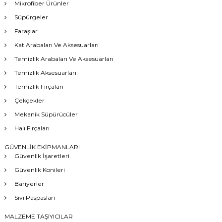
Mikrofiber Ürünler
Süpürgeler
Faraşlar
Kat Arabaları Ve Aksesuarları
Temizlik Arabaları Ve Aksesuarları
Temizlik Aksesuarları
Temizlik Fırçaları
Çekçekler
Mekanik Süpürücüler
Halı Fırçaları
GÜVENLİK EKİPMANLARI
Güvenlik İşaretleri
Güvenlik Konileri
Bariyerler
Sıvı Paspasları
MALZEME TAŞIYICILAR