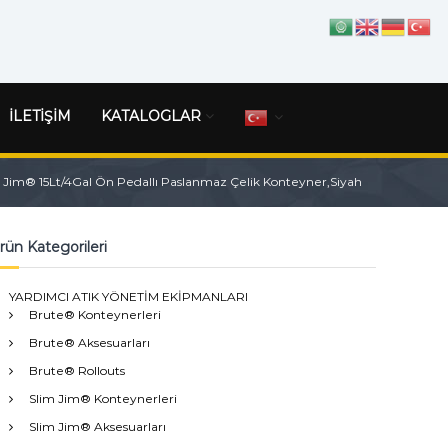
İLETİŞİM
KATALOGLAR
Jim® 15Lt/4Gal Ön Pedallı Paslanmaz Çelik Konteyner,Siyah
rün Kategorileri
YARDIMCI ATIK YÖNETİM EKİPMANLARI
Brute® Konteynerleri
Brute® Aksesuarları
Brute® Rollouts
Slim Jim® Konteynerleri
Slim Jim® Aksesuarları