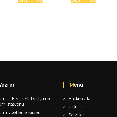
Devamını oku
Devamını oku
Yazılar
Menü
rmaid Bebek Alt Değiştirme
Hakkımızda
ım İstasyonu
Ürünler
rmaid Saklama Kapları
Servisler