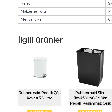
Renk
Si
Malzeme Türü
M
Menşei ülke
Çi
İlgili ürünler
Rubbermaid Pedallı Çöp
Rubbermaid Slim
Kovası 5.6 Litre
Jim®30Lt/8Gal Yan
Pedallı Paslanmaz Çelik
Konteyner için Astar