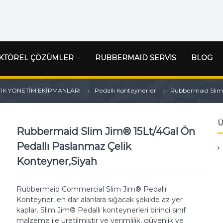
KTÖREL ÇÖZÜMLER
RUBBERMAID SERVİS
BLOG
TIK YÖNETİM EKİPMANLARI
Pedallı Konteynerler
Rubbermaid Slim 
Ü
Rubbermaid Slim Jim® 15Lt/4Gal Ön
Pedallı Paslanmaz Çelik
Konteyner,Siyah
Rubbermaid Commercial Slim Jim® Pedallı
Konteyner, en dar alanlara sığacak şekilde az yer
kaplar.
Slim Jim® Pedallı konteynerleri birinci sınıf
malzeme ile üretilmiştir ve verimlilik, güvenlik ve