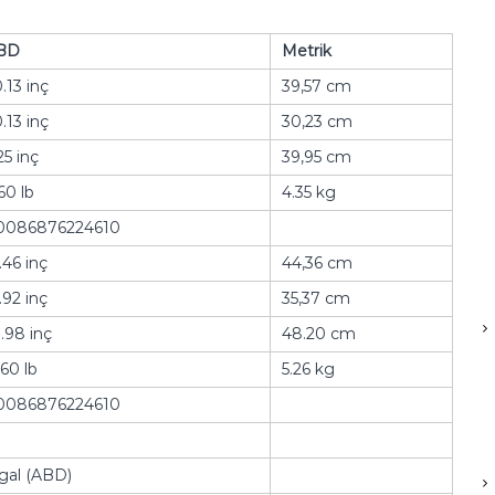
BD
Metrik
.13 inç
39,57 cm
.13 inç
30,23 cm
25 inç
39,95 cm
60 lb
4.35 kg
0086876224610
.46 inç
44,36 cm
.92 inç
35,37 cm
.98 inç
48.20 cm
.60 lb
5.26 kg
0086876224610
gal (ABD)