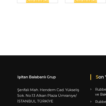
Devamını oku
Devamını oku
Son 
Işıltan Balabanlı Grup
Rubbe
Şerifali Mah. Hendem Cad. Yükseliş
ve Bak
Sok. No:13 Alkan Plaza Ümraniye/
İSTANBUL TÜRKİYE
Rubbe