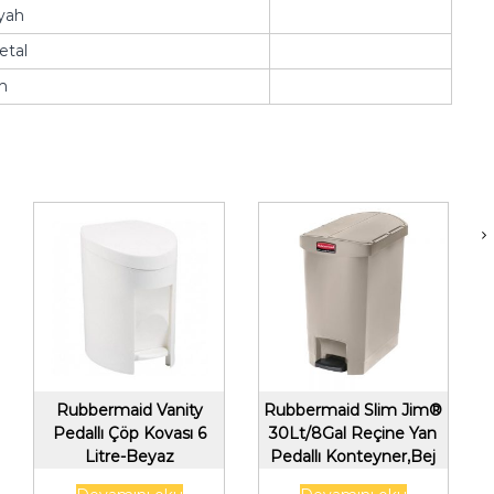
yah
etal
n
Rubbermaid Vanity
Rubbermaid Slim Jim®
Pedallı Çöp Kovası 6
30Lt/8Gal Reçine Yan
Litre-Beyaz
Pedallı Konteyner,Bej