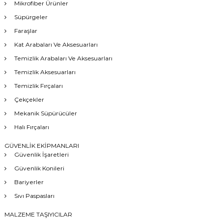
Mikrofiber Ürünler
Süpürgeler
Faraşlar
Kat Arabaları Ve Aksesuarları
Temizlik Arabaları Ve Aksesuarları
Temizlik Aksesuarları
Temizlik Fırçaları
Çekçekler
Mekanik Süpürücüler
Halı Fırçaları
GÜVENLİK EKİPMANLARI
Güvenlik İşaretleri
Güvenlik Konileri
Bariyerler
Sıvı Paspasları
MALZEME TAŞIYICILAR