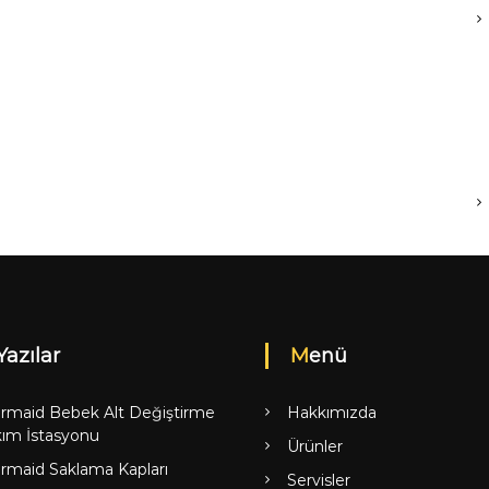
Yazılar
Menü
rmaid Bebek Alt Değiştirme
Hakkımızda
ım İstasyonu
Ürünler
rmaid Saklama Kapları
Servisler