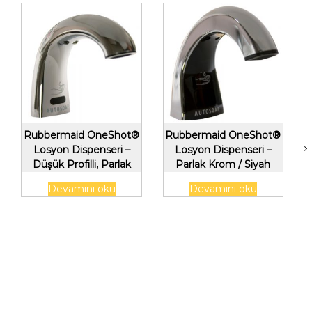
Rubbermaid OneShot®
Rubbermaid OneShot®
Losyon Dispenseri –
Losyon Dispenseri –
Düşük Profilli, Parlak
Parlak Krom / Siyah
Krom
Devamını oku
Devamını oku