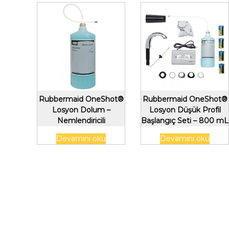
Rubbermaid OneShot®
Rubbermaid OneShot®
Losyon Dolum –
Losyon Düşük Profil
Nemlendiricili
Başlangıç ​​Seti – 800 mL
Zenginleştirilmiş Losyon
Devamını oku
Devamını oku
El Sabunu, 800 mL