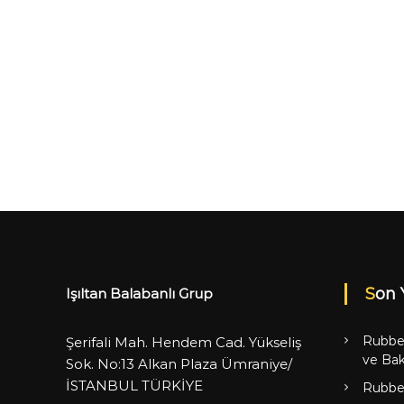
Son 
Işıltan Balabanlı Grup
Rubbe
Şerifali Mah. Hendem Cad. Yükseliş
ve Bak
Sok. No:13 Alkan Plaza Ümraniye/
İSTANBUL TÜRKİYE
Rubbe