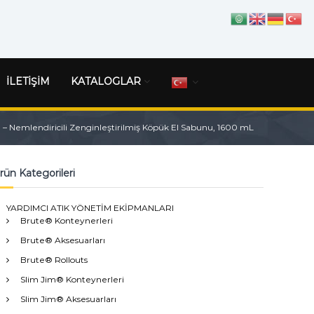
İLETİŞİM
KATALOGLAR
emlendiricili Zenginleştirilmiş Köpük El Sabunu, 1600 mL
rün Kategorileri
YARDIMCI ATIK YÖNETİM EKİPMANLARI
Brute® Konteynerleri
Brute® Aksesuarları
Brute® Rollouts
Slim Jim® Konteynerleri
Slim Jim® Aksesuarları