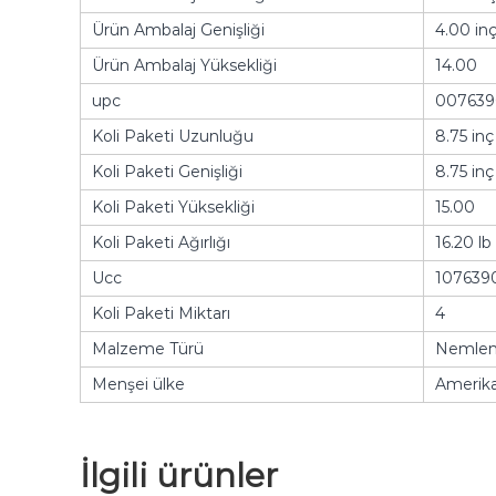
Ürün Ambalaj Genişliği
4.00 in
Ürün Ambalaj Yüksekliği
14.00
upc
007639
Koli Paketi Uzunluğu
8.75 inç
Koli Paketi Genişliği
8.75 inç
Koli Paketi Yüksekliği
15.00
Koli Paketi Ağırlığı
16.20 lb
Ucc
107639
Koli Paketi Miktarı
4
Malzeme Türü
Nemlend
Menşei ülke
Amerika 
İlgili ürünler