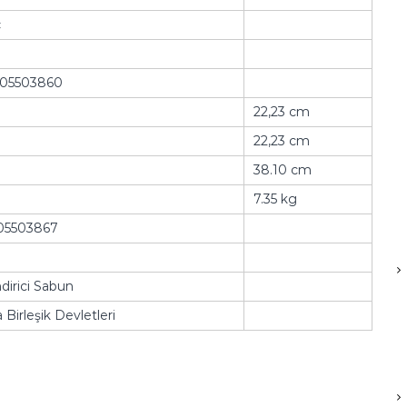
ç
05503860
22,23 cm
22,23 cm
38.10 cm
7.35 kg
05503867
irici Sabun
Birleşik Devletleri