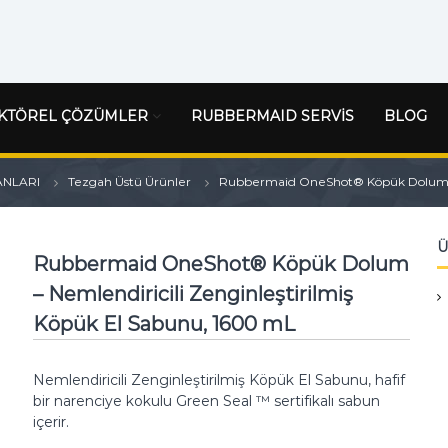
KTÖREL ÇÖZÜMLER
RUBBERMAID SERVİS
BLOG
ANLARI
Tezgah Üstü Ürünler
Rubbermaid OneShot® Köpük Dolum – N
Ü
Rubbermaid OneShot® Köpük Dolum
– Nemlendiricili Zenginleştirilmiş
Köpük El Sabunu, 1600 mL
Nemlendiricili Zenginleştirilmiş Köpük El Sabunu, hafif
bir narenciye kokulu Green Seal ™ sertifikalı sabun
içerir.