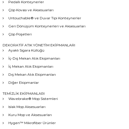
Pedallı Konteynerler
Çöp Kovası ve Aksesuarları
Untouchable® ve Duvar Tipi Konteynerler
Geri Dönüşüm Konteynerleri ve Aksesuarları
Çöp Poşetleri
DEKORATİF ATIK YÖNETİM EKİPMANLARI
Ayaklı Sigara Küllüğü
İç-Dış Mekan Atık Ekipmanları
İç Mekan Atık Ekipmanları
Dış Mekan Atık Ekipmanları
Diğer Ekipmanlar
TEMİZLİK EKİPMANLARI
Wavebrake® Mop Sistemleri
Islak Mop Aksesuarları
Kuru Mop ve Aksesuarları
Hygen™ Mikrofiber Ürünler