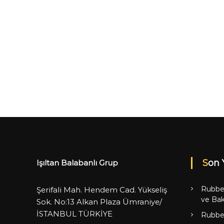
Son 
Işıltan Balabanlı Grup
Rubbe
Şerifali Mah. Hendem Cad. Yükseliş
ve Bak
Sok. No:13 Alkan Plaza Ümraniye/
İSTANBUL TÜRKİYE
Rubbe