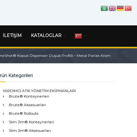
İLETİŞİM
KATALOGLAR
Shot® Köpük Dispenser Düşük Profilli – Metal Parlak Krom
rün Kategorileri
YARDIMCI ATIK YÖNETİM EKİPMANLARI
Brute® Konteynerleri
Brute® Aksesuarları
Brute® Rollouts
Slim Jim® Konteynerleri
Slim Jim® Aksesuarları