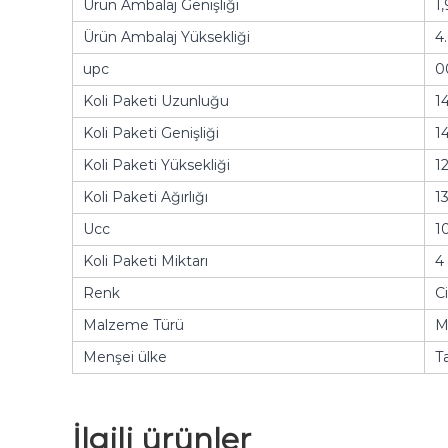
Ürün Ambalaj Genişliği
1,
Ürün Ambalaj Yüksekliği
4
upc
0
Koli Paketi Uzunluğu
14
Koli Paketi Genişliği
14
Koli Paketi Yüksekliği
1
Koli Paketi Ağırlığı
1
Ucc
1
Koli Paketi Miktarı
4
Renk
Ci
Malzeme Türü
M
Menşei ülke
T
İlgili ürünler