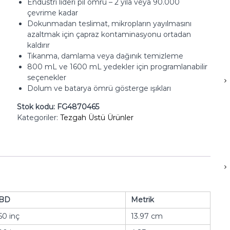
Endüstri lideri pil ömrü – 2 yıla veya 90.000
çevrime kadar
Dokunmadan teslimat, mikropların yayılmasını
azaltmak için çapraz kontaminasyonu ortadan
kaldırır
Tıkanma, damlama veya dağınık temizleme
800 mL ve 1600 mL yedekler için programlanabilir
seçenekler
Dolum ve batarya ömrü gösterge ışıkları
Stok kodu:
FG4870465
Kategoriler:
Tezgah Üstü Ürünler
BD
Metrik
50 inç
13.97 cm