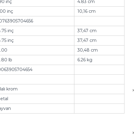
90 inç
4.83 cm
.00 inç
10,16 cm
0763905704656
.75 inç
37,47 cm
.75 inç
37,47 cm
2.00
30,48 cm
3.80 lb
6.26 kg
0063905704654
lalı krom
etal
ayvan