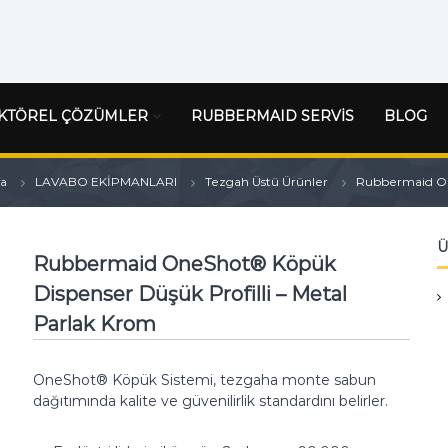
KTÖREL ÇÖZÜMLER
RUBBERMAID SERVİS
BLOG
fa
LAVABO EKİPMANLARI
Tezgah Üstü Ürünler
Rubbermaid One
Ü
Rubbermaid OneShot® Köpük
Dispenser Düşük Profilli – Metal
Parlak Krom
OneShot® Köpük Sistemi, tezgaha monte sabun
dağıtımında kalite ve güvenilirlik standardını belirler.