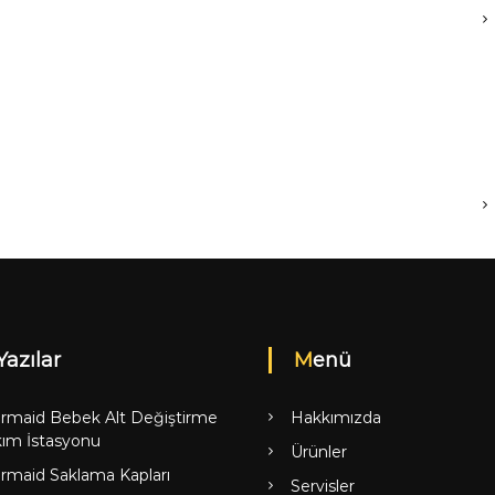
Yazılar
Menü
rmaid Bebek Alt Değiştirme
Hakkımızda
ım İstasyonu
Ürünler
rmaid Saklama Kapları
Servisler