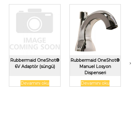
Rubbermaid OneShot®
Rubbermaid OneShot®
6V Adaptör (süngü)
Manuel Losyon
Dispenseri
Devamını oku
Devamını oku