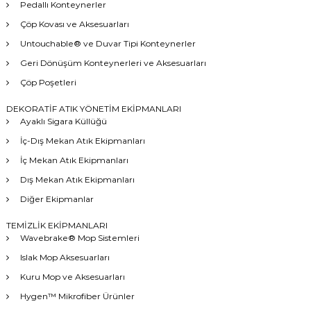
Pedallı Konteynerler
Çöp Kovası ve Aksesuarları
Untouchable® ve Duvar Tipi Konteynerler
Geri Dönüşüm Konteynerleri ve Aksesuarları
Çöp Poşetleri
DEKORATİF ATIK YÖNETİM EKİPMANLARI
Ayaklı Sigara Küllüğü
İç-Dış Mekan Atık Ekipmanları
İç Mekan Atık Ekipmanları
Dış Mekan Atık Ekipmanları
Diğer Ekipmanlar
TEMİZLİK EKİPMANLARI
Wavebrake® Mop Sistemleri
Islak Mop Aksesuarları
Kuru Mop ve Aksesuarları
Hygen™ Mikrofiber Ürünler