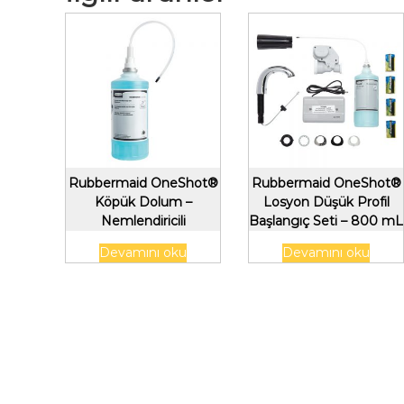
Rubbermaid OneShot®
Rubbermaid OneShot®
Köpük Dolum –
Losyon Düşük Profil
Nemlendiricili
Başlangıç ​​Seti – 800 mL
Zenginleştirilmiş Köpük
Devamını oku
Devamını oku
El Sabunu, 1600 mL