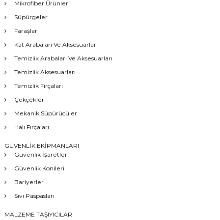
Mikrofiber Ürünler
Süpürgeler
Faraşlar
Kat Arabaları Ve Aksesuarları
Temizlik Arabaları Ve Aksesuarları
Temizlik Aksesuarları
Temizlik Fırçaları
Çekçekler
Mekanik Süpürücüler
Halı Fırçaları
GÜVENLİK EKİPMANLARI
Güvenlik İşaretleri
Güvenlik Konileri
Bariyerler
Sıvı Paspasları
MALZEME TAŞIYICILAR