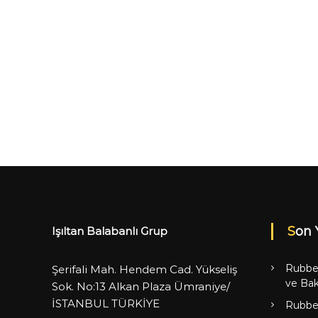
Son 
Işıltan Balabanlı Grup
Rubbe
Şerifali Mah. Hendem Cad. Yükseliş
ve Bak
Sok. No:13 Alkan Plaza Ümraniye/
İSTANBUL TÜRKİYE
Rubbe