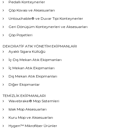
Pedallı Konteynerler
Çöp Kovası ve Aksesuarları
Untouchable® ve Duvar Tipi Konteynerler
Geri Dönüşüm Konteynerleri ve Aksesuarları
Çöp Poşetleri
DEKORATİF ATIK YÖNETİM EKİPMANLARI
Ayaklı Sigara Küllüğü
İç-Dış Mekan Atık Ekipmanları
İç Mekan Atık Ekipmanları
Dış Mekan Atık Ekipmanları
Diğer Ekipmanlar
TEMİZLİK EKİPMANLARI
Wavebrake® Mop Sistemleri
Islak Mop Aksesuarları
Kuru Mop ve Aksesuarları
Hygen™ Mikrofiber Ürünler