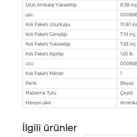
Ürün Ambalaj Yüksekliği
8.38 inç
upc
000868
Koli Paketi Uzunluğu
10.81 in
Koli Paketi Genişliği
7.19 inç
Koli Paketi Yüksekliği
7.63 inç
Koli Paketi Ağırlığı
1,50 lb
Ucc
000868
Koli Paketi Miktarı
1
Renk
Beyaz
Malzeme Türü
Çeşitli
Menşei ülke
Amerika 
İlgili ürünler