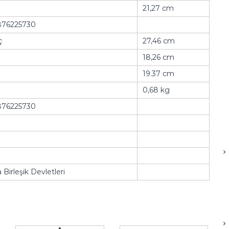
21,27 cm
76225730
ç
27,46 cm
18,26 cm
19.37 cm
0,68 kg
76225730
Birleşik Devletleri