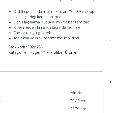
C. diff sporları dahil olmak üzere,% 99.9 mikropu
uzaklaştırdığı kanıtlanmıştır.
Dahili fırçalama gücüyle mikrofiber temizlik
Kirlenmeden kiri etkili biçimde temizler
Çamaşır suyu güvenli
Toz alma ve ıslak temizleme için ideal
Stok kodu:
1928756
Kategoriler:
Hygen™ Mikrofiber Ürünler
Metrik
ç
35.09 cm
22,39 cm