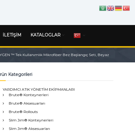
İLETİŞİM
KATALOGLAR
EN ™ Tek Kullanımlık Mikrofiber Bez Başlangıç ​​Seti, Beyaz
rün Kategorileri
YARDIMCI ATIK YÖNETİM EKİPMANLARI
Brute® Konteynerleri
Brute® Aksesuarları
Brute® Rollouts
Slim Jim® Konteynerleri
Slim Jim® Aksesuarları