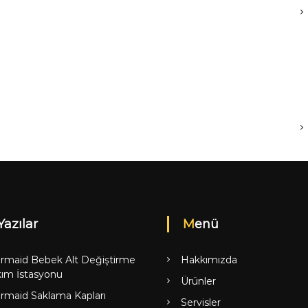
Yazılar
Menü
rmaid Bebek Alt Değiştirme
Hakkımızda
ım İstasyonu
Ürünler
rmaid Saklama Kapları
Servisler