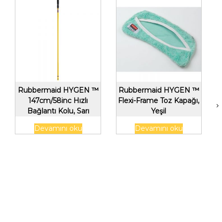
Rubbermaid HYGEN ™
Rubbermaid HYGEN ™
147cm/58inc Hızlı
Flexi-Frame Toz Kapağı,
Bağlantı Kolu, Sarı
Yeşil
Devamını oku
Devamını oku