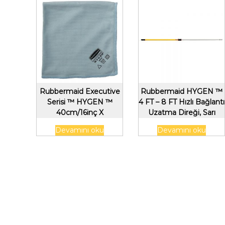
Rubbermaid Executive
Rubbermaid HYGEN ™
Serisi ™ HYGEN ™
4 FT – 8 FT Hızlı Bağlantı
40cm/16inç X
Uzatma Direği, Sarı
40cm/16inç Cam
Devamını oku
Devamını oku
Mikrofiber Bez, 6’lı
Paket, Mavi