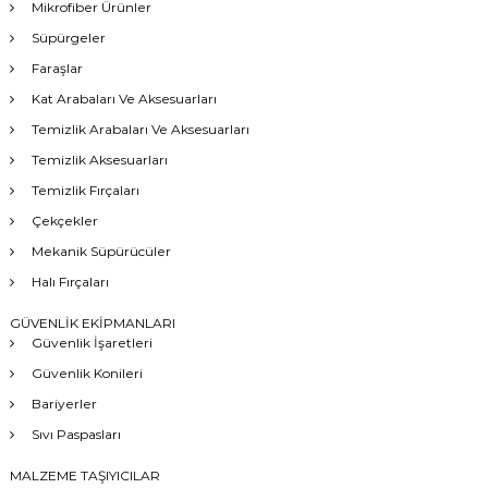
Mikrofiber Ürünler
Süpürgeler
Faraşlar
Kat Arabaları Ve Aksesuarları
Temizlik Arabaları Ve Aksesuarları
Temizlik Aksesuarları
Temizlik Fırçaları
Çekçekler
Mekanik Süpürücüler
Halı Fırçaları
GÜVENLİK EKİPMANLARI
Güvenlik İşaretleri
Güvenlik Konileri
Bariyerler
Sıvı Paspasları
MALZEME TAŞIYICILAR