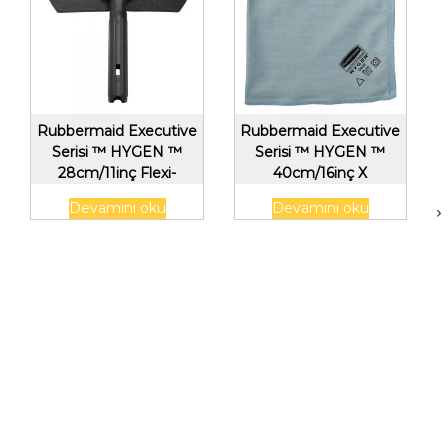
Rubbermaid Executive
Rubbermaid Executive
Serisi ™ HYGEN ™
Serisi ™ HYGEN ™
28cm/11inç Flexi-
40cm/16inç X
Çerçeve, Siyah
40cm/16inç Cam
Devamını oku
Devamını oku
Mikrofiber Bez, 6’lı
Paket, Mavi