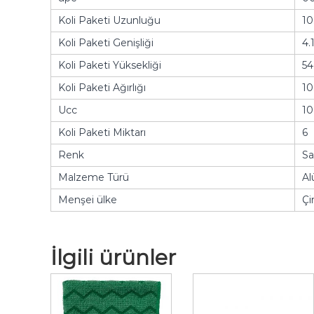
Koli Paketi Uzunluğu
10
Koli Paketi Genişliği
4.
Koli Paketi Yüksekliği
54
Koli Paketi Ağırlığı
10
Ucc
10
Koli Paketi Miktarı
6
Renk
Sa
Malzeme Türü
A
Menşei ülke
Çi
İlgili ürünler