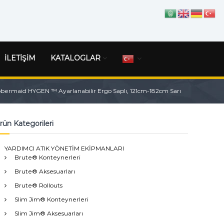
İLETİŞİM
KATALOGLAR
bermaid HYGEN ™ Ayarlanabilir Ergo Saplı, 121cm-182cm Sarı
rün Kategorileri
YARDIMCI ATIK YÖNETİM EKİPMANLARI
Brute® Konteynerleri
Brute® Aksesuarları
Brute® Rollouts
Slim Jim® Konteynerleri
Slim Jim® Aksesuarları