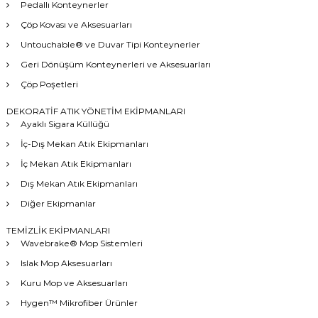
Pedallı Konteynerler
Çöp Kovası ve Aksesuarları
Untouchable® ve Duvar Tipi Konteynerler
Geri Dönüşüm Konteynerleri ve Aksesuarları
Çöp Poşetleri
DEKORATİF ATIK YÖNETİM EKİPMANLARI
Ayaklı Sigara Küllüğü
İç-Dış Mekan Atık Ekipmanları
İç Mekan Atık Ekipmanları
Dış Mekan Atık Ekipmanları
Diğer Ekipmanlar
TEMİZLİK EKİPMANLARI
Wavebrake® Mop Sistemleri
Islak Mop Aksesuarları
Kuru Mop ve Aksesuarları
Hygen™ Mikrofiber Ürünler