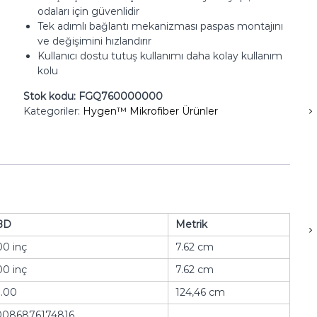
odaları için güvenlidir
Tek adımlı bağlantı mekanizması paspas montajını
ve değişimini hızlandırır
Kullanıcı dostu tutuş kullanımı daha kolay kullanım
kolu
Stok kodu:
FGQ760000000
Kategoriler:
Hygen™ Mikrofiber Ürünler
BD
Metrik
00 inç
7.62 cm
00 inç
7.62 cm
.00
124,46 cm
0086876174816