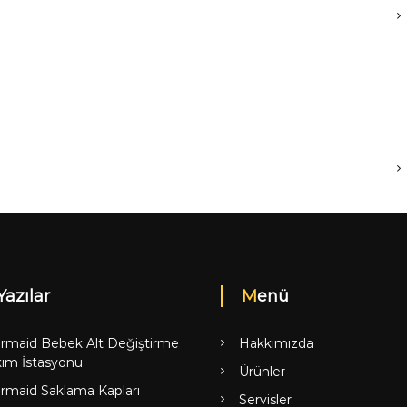
Yazılar
Menü
rmaid Bebek Alt Değiştirme
Hakkımızda
ım İstasyonu
Ürünler
rmaid Saklama Kapları
Servisler