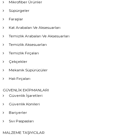
Mikrofiber Ürünler
Süpürgeler
Faraşlar
Kat Arabaları Ve Aksesuarları
Temizlik Arabaları Ve Aksesuarları
Temizlik Aksesuarları
Temizlik Fırçaları
Çekçekler
Mekanik Süpürücüler
Halı Fırçaları
GÜVENLİK EKİPMANLARI
Güvenlik İşaretleri
Güvenlik Konileri
Bariyerler
Sıvı Paspasları
MALZEME TAŞIYICILAR