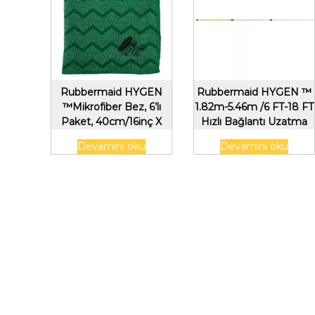
Rubbermaid HYGEN
Rubbermaid HYGEN ™
™Mikrofiber Bez, 6’lı
1.82m-5.46m /6 FT-18 FT
Paket, 40cm/16inç X
Hızlı Bağlantı Uzatma
40cm/16inç Yeşil
Kolu, Sarı
Devamını oku
Devamını oku