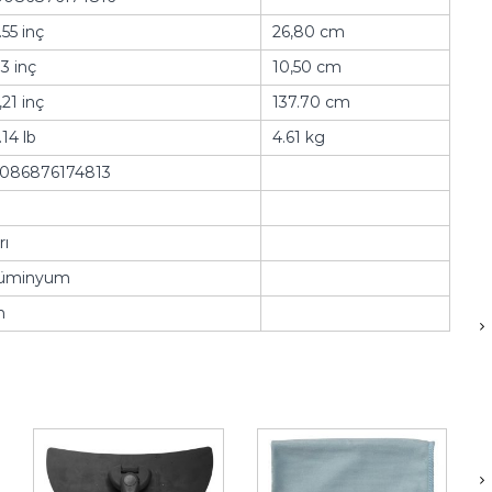
.55 inç
26,80 cm
13 inç
10,50 cm
,21 inç
137.70 cm
.14 lb
4.61 kg
086876174813
rı
lüminyum
n