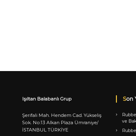
Son 
Işıltan Balabanlı Grup
Rubbe
Şerifali Mah. Hendem Cad. Yükseliş
ve Bak
Sok. No:13 Alkan Plaza Ümraniye/
İSTANBUL TÜRKİYE
Rubbe