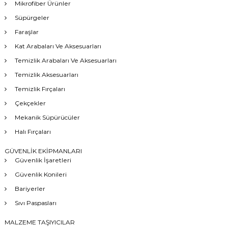
Mikrofiber Ürünler
Süpürgeler
Faraşlar
Kat Arabaları Ve Aksesuarları
Temizlik Arabaları Ve Aksesuarları
Temizlik Aksesuarları
Temizlik Fırçaları
Çekçekler
Mekanik Süpürücüler
Halı Fırçaları
GÜVENLİK EKİPMANLARI
Güvenlik İşaretleri
Güvenlik Konileri
Bariyerler
Sıvı Paspasları
MALZEME TAŞIYICILAR