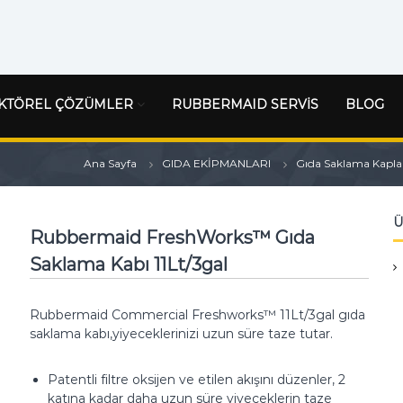
KTÖREL ÇÖZÜMLER
RUBBERMAID SERVİS
BLOG
Ana Sayfa
GIDA EKİPMANLARI
Gıda Saklama Kapla
Ü
Rubbermaid FreshWorks™ Gıda
Saklama Kabı 11Lt/3gal
Rubbermaid Commercial Freshworks™ 11Lt/3gal gıda
saklama kabı,yiyeceklerinizi uzun süre taze tutar.
Patentli filtre oksijen ve etilen akışını düzenler, 2
katına kadar daha uzun süre yiyeceklerin taze