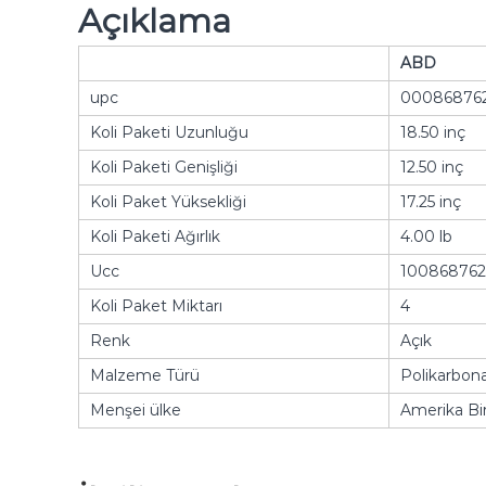
Açıklama
ABD
upc
00086876
Koli Paketi Uzunluğu
18.50 inç
Koli Paketi Genişliği
12.50 inç
Koli Paket Yüksekliği
17.25 inç
Koli Paketi Ağırlık
4.00 lb
Ucc
100868762
Koli Paket Miktarı
4
Renk
Açık
Malzeme Türü
Polikarbona
Menşei ülke
Amerika Bir