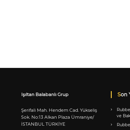
Son 
Işıltan Balabanlı Grup
Rubbe
Şerifali Mah. Hendem Cad. Yükseliş
ve Bak
Sok. No:13 Alkan Plaza Ümraniye/
İSTANBUL TÜRKİYE
Rubbe