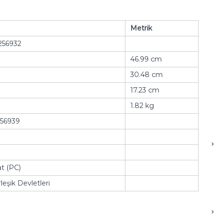
Metrik
256932
46.99 cm
30.48 cm
17.23 cm
1.82 kg
56939
t (PC)
leşik Devletleri