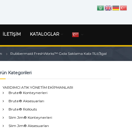
İLETİŞİM
KATALOGLAR
rı
Rubbermaid FreshWorks™ Gıda Saklama Kabı 11Lt/3gal
rün Kategorileri
YARDIMCI ATIK YÖNETİM EKİPMANLARI
Brute® Konteynerleri
Brute® Aksesuarları
Brute® Rollouts
Slim Jim® Konteynerleri
Slim Jim® Aksesuarları