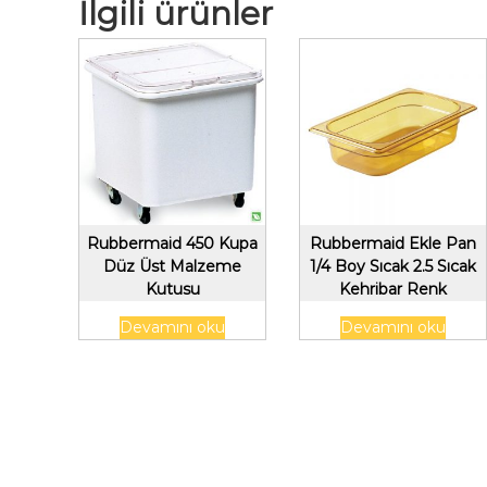
İlgili ürünler
Rubbermaid 450 Kupa
Rubbermaid Ekle Pan
Düz Üst Malzeme
1/4 Boy Sıcak 2.5 Sıcak
Kutusu
Kehribar Renk
Devamını oku
Devamını oku