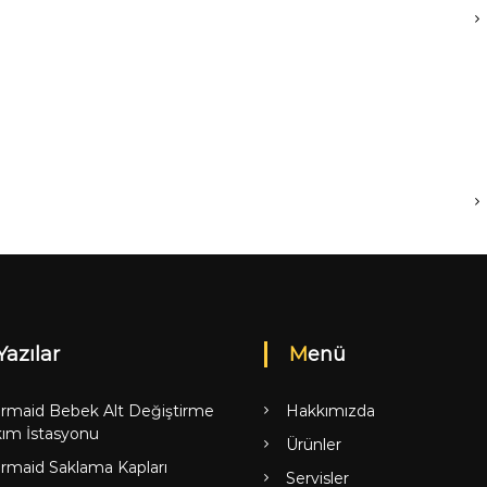
Yazılar
Menü
rmaid Bebek Alt Değiştirme
Hakkımızda
ım İstasyonu
Ürünler
rmaid Saklama Kapları
Servisler