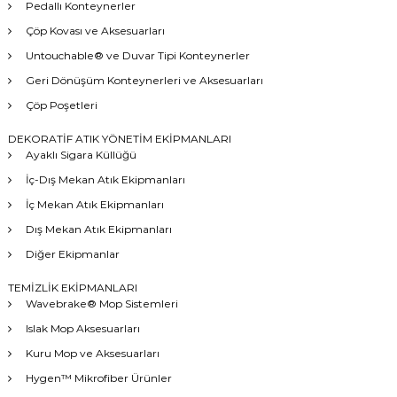
Pedallı Konteynerler
Çöp Kovası ve Aksesuarları
Untouchable® ve Duvar Tipi Konteynerler
Geri Dönüşüm Konteynerleri ve Aksesuarları
Çöp Poşetleri
DEKORATİF ATIK YÖNETİM EKİPMANLARI
Ayaklı Sigara Küllüğü
İç-Dış Mekan Atık Ekipmanları
İç Mekan Atık Ekipmanları
Dış Mekan Atık Ekipmanları
Diğer Ekipmanlar
TEMİZLİK EKİPMANLARI
Wavebrake® Mop Sistemleri
Islak Mop Aksesuarları
Kuru Mop ve Aksesuarları
Hygen™ Mikrofiber Ürünler