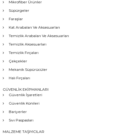
Mikrofiber Ürünler
Süpürgeler
Faraşlar
Kat Arabaları Ve Aksesuarları
Temizlik Arabaları Ve Aksesuarları
Temizlik Aksesuarları
Temizlik Fırçaları
Çekçekler
Mekanik Süpürücüler
Halı Fırçaları
GÜVENLİK EKİPMANLARI
Güvenlik İşaretleri
Güvenlik Konileri
Bariyerler
Sıvı Paspasları
MALZEME TAŞIYICILAR