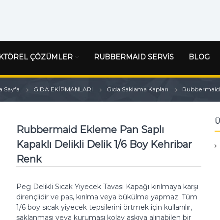
KTÖREL ÇÖZÜMLER
RUBBERMAID SERVİS
BLOG
a Sayfa
GIDA EKİPMANLARI
Gıda Saklama Kapları
Rubbermaid E
Ü
Rubbermaid Ekleme Pan Saplı
Kapaklı Delikli Delik 1/6 Boy Kehribar
Renk
Peg Delikli Sıcak Yiyecek Tavası Kapağı kırılmaya karşı
dirençlidir ve pas, kırılma veya bükülme yapmaz.
Tüm
1/6 boy sıcak yiyecek tepsilerini örtmek için kullanılır,
saklanması veya kuruması kolay askıya alınabilen bir