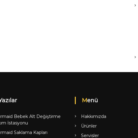
Yazılar
Menü
rmaid Bebek Alt Değiştirme
Hakkımızda
ım İstasyonu
Ürünler
rmaid Saklama Kapları
Servisler