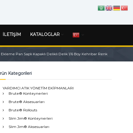
İLETİŞİM
KATALOGLAR
kleme Pan Saplı Kapaklı Delikli Delik 1/6 Boy Kehribar Renk
rün Kategorileri
YARDIMCI ATIK YÖNETİM EKİPMANLARI
Brute® Konteynerleri
Brute® Aksesuarları
Brute® Rollouts
Slim Jim® Konteynerleri
Slim Jim® Aksesuarları