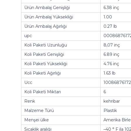
Ürün Ambalaj Genişliği
6.38 inç
Ürün Ambalaj Yüksekliği
1.00
Ürün Ambalaj Ağırlığı
0.27 lb
upc
0008687617
Koli Paketi Uzunluğu
8,07 inç
Koli Paketi Genişliği
6.89 inç
Koli Paketi Yüksekliği
4.76 inç
Koli Paketi Ağırlığı
1.63 lb
Ucc
1008687617
Koli Paketi Miktarı
6
Renk
kehribar
Malzeme Türü
Plastik
Menşei ülke
Amerika Birle
Sıcaklık aralığı
–40 ° F ila 102