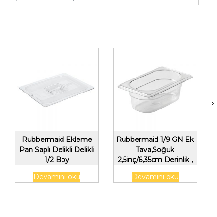
Rubbermaid Ekleme
Rubbermaid 1/9 GN Ek
Pan Saplı Delikli Delikli
Tava,Soğuk
1/2 Boy
2,5inç/6,35cm Derinlik ,
Şeffaf
Devamını oku
Devamını oku