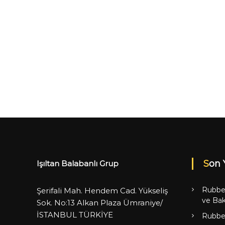
Son 
Işıltan Balabanlı Grup
Rubbe
Şerifali Mah. Hendem Cad. Yükseliş
ve Bak
Sok. No:13 Alkan Plaza Ümraniye/
İSTANBUL TÜRKİYE
Rubbe