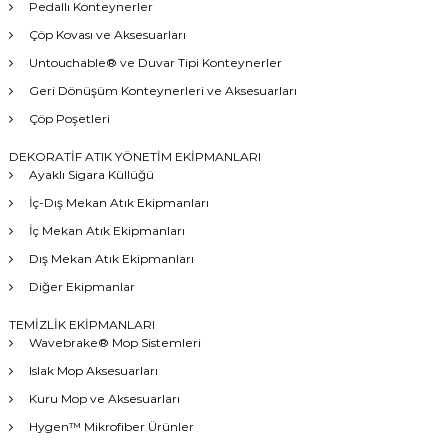
Pedallı Konteynerler
Çöp Kovası ve Aksesuarları
Untouchable® ve Duvar Tipi Konteynerler
Geri Dönüşüm Konteynerleri ve Aksesuarları
Çöp Poşetleri
DEKORATİF ATIK YÖNETİM EKİPMANLARI
Ayaklı Sigara Küllüğü
İç-Dış Mekan Atık Ekipmanları
İç Mekan Atık Ekipmanları
Dış Mekan Atık Ekipmanları
Diğer Ekipmanlar
TEMİZLİK EKİPMANLARI
Wavebrake® Mop Sistemleri
Islak Mop Aksesuarları
Kuru Mop ve Aksesuarları
Hygen™ Mikrofiber Ürünler