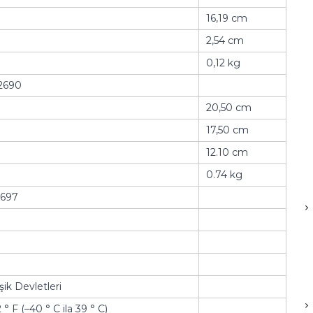
16,19 cm
2,54 cm
0,12 kg
2690
20,50 cm
17,50 cm
12.10 cm
0.74 kg
2697
şik Devletleri
 ° F (–40 ° C ila 39 ° C)