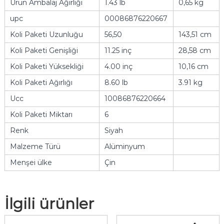
Ürün Ambalaj Ağırlığı
1.43 lb
0,65 kg
upc
00086876220667
Koli Paketi Uzunluğu
56,50
143,51 cm
Koli Paketi Genişliği
11.25 inç
28,58 cm
Koli Paketi Yüksekliği
4.00 inç
10,16 cm
Koli Paketi Ağırlığı
8.60 lb
3.91 kg
Ucc
10086876220664
Koli Paketi Miktarı
6
Renk
Siyah
Malzeme Türü
Alüminyum
Menşei ülke
Çin
İlgili ürünler