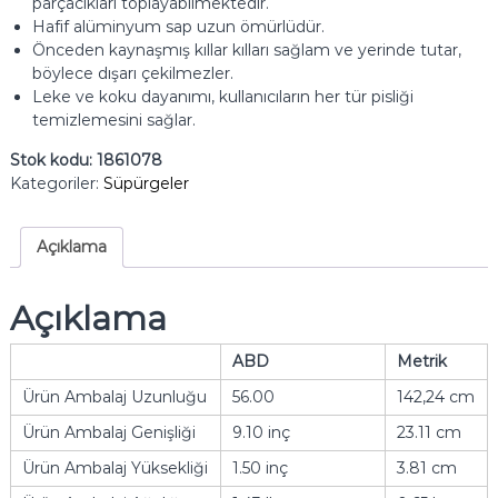
parçacıkları toplayabilmektedir.
Hafif alüminyum sap uzun ömürlüdür.
Önceden kaynaşmış kıllar kılları sağlam ve yerinde tutar,
böylece dışarı çekilmezler.
Leke ve koku dayanımı, kullanıcıların her tür pisliği
temizlemesini sağlar.
Stok kodu:
1861078
Kategoriler:
Süpürgeler
Açıklama
Açıklama
ABD
Metrik
Ürün Ambalaj Uzunluğu
56.00
142,24 cm
Ürün Ambalaj Genişliği
9.10 inç
23.11 cm
Ürün Ambalaj Yüksekliği
1.50 inç
3.81 cm