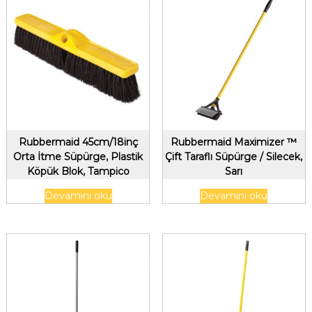
Rubbermaid 45cm/18inç
Rubbermaid Maximizer ™
Orta İtme Süpürge, Plastik
Çift Taraflı Süpürge / Silecek,
Köpük Blok, Tampico
Sarı
Dolgusu, Siyah
Devamını oku
Devamını oku