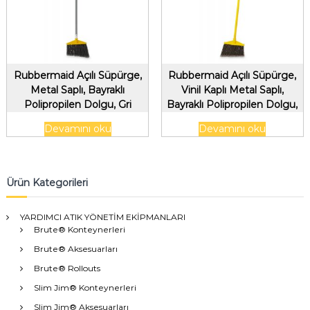
Rubbermaid Açılı Süpürge,
Rubbermaid Açılı Süpürge,
Metal Saplı, Bayraklı
Vinil Kaplı Metal Saplı,
Polipropilen Dolgu, Gri
Bayraklı Polipropilen Dolgu,
Gri
Devamını oku
Devamını oku
Ürün Kategorileri
YARDIMCI ATIK YÖNETİM EKİPMANLARI
Brute® Konteynerleri
Brute® Aksesuarları
Brute® Rollouts
Slim Jim® Konteynerleri
Slim Jim® Aksesuarları