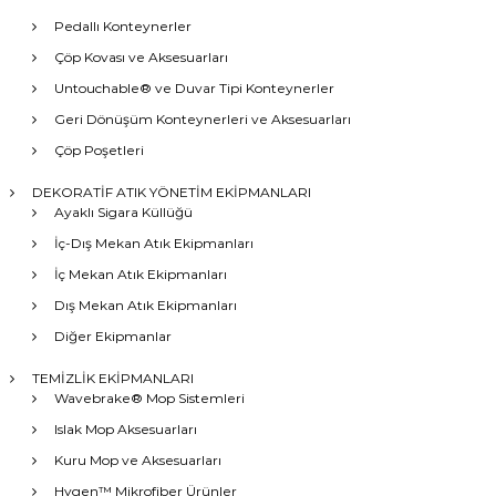
Pedallı Konteynerler
Çöp Kovası ve Aksesuarları
Untouchable® ve Duvar Tipi Konteynerler
Geri Dönüşüm Konteynerleri ve Aksesuarları
Çöp Poşetleri
DEKORATİF ATIK YÖNETİM EKİPMANLARI
Ayaklı Sigara Küllüğü
İç-Dış Mekan Atık Ekipmanları
İç Mekan Atık Ekipmanları
Dış Mekan Atık Ekipmanları
Diğer Ekipmanlar
TEMİZLİK EKİPMANLARI
Wavebrake® Mop Sistemleri
Islak Mop Aksesuarları
Kuru Mop ve Aksesuarları
Hygen™ Mikrofiber Ürünler