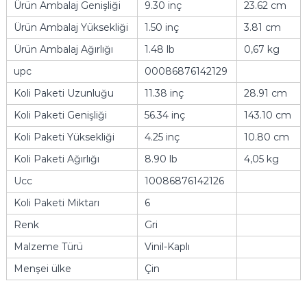
Ürün Ambalaj Genişliği
9.30 inç
23.62 cm
Ürün Ambalaj Yüksekliği
1.50 inç
3.81 cm
Ürün Ambalaj Ağırlığı
1.48 lb
0,67 kg
upc
00086876142129
Koli Paketi Uzunluğu
11.38 inç
28.91 cm
Koli Paketi Genişliği
56.34 inç
143.10 cm
Koli Paketi Yüksekliği
4.25 inç
10.80 cm
Koli Paketi Ağırlığı
8.90 lb
4,05 kg
Ucc
10086876142126
Koli Paketi Miktarı
6
Renk
Gri
Malzeme Türü
Vinil-Kaplı
Menşei ülke
Çin