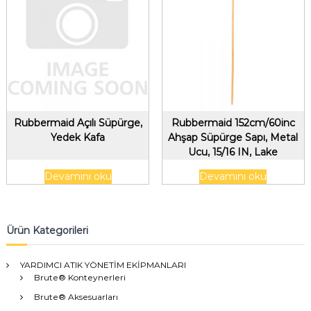
Rubbermaid Açılı Süpürge,
Rubbermaid 152cm/60inc
Yedek Kafa
Ahşap Süpürge Sapı, Metal
Ucu, 15/16 IN, Lake
Devamını oku
Devamını oku
Ürün Kategorileri
YARDIMCI ATIK YÖNETİM EKİPMANLARI
Brute® Konteynerleri
Brute® Aksesuarları