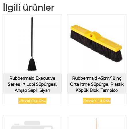
İlgili ürünler
Rubbermaid Executive
Rubbermaid 45cm/18inç
Series ™ Lobi Süpürgesi,
Orta İtme Süpürge, Plastik
Ahşap Saplı, Siyah
Köpük Blok, Tampico
Dolgusu, Siyah
Devamını oku
Devamını oku