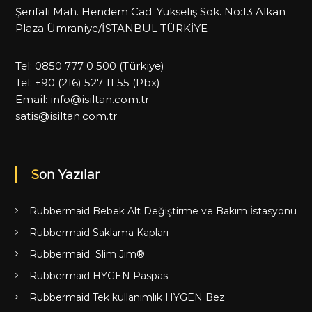
Şerifali Mah. Hendem Cad. Yükseliş Sok. No:13 Alkan
Plaza Ümraniye/İSTANBUL TÜRKİYE
Tel:
0850 777 0 500
(Türkiye)
Tel:
+90 (216) 527 11 55
(Pbx)
Email:
info@isiltan.com.tr
satis@isiltan.com.tr
Son Yazılar
Rubbermaid Bebek Alt Değiştirme ve Bakım İstasyonu
Rubbermaid Saklama Kapları
Rubbermaid Slim Jim®
Rubbermaid HYGEN Paspas
Rubbermaid Tek kullanımlık HYGEN Bez