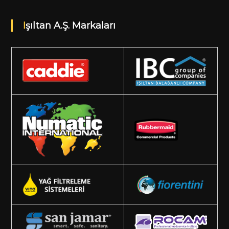
Işıltan A.Ş. Markaları