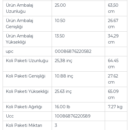
Ürün Ambalaj
25.00
63,50
Uzunluğu
cm
Ürün Ambalaj
10.50
26.67
Genişliği
cm
Ürün Ambalaj
13.50
34,29
Yüksekliği
cm
upc
00086876220582
Koli Paketi Uzunluğu
25,38 inç
64.45
cm
Koli Paketi Genişliği
10.88 inç
27.62
cm
Koli Paketi Yüksekliği
25.63 inç
65.09
cm
Koli Paketi Ağırlığı
16.00 lb
7.27 kg
Ucc
10086876220589
Koli Paketi Miktarı
3