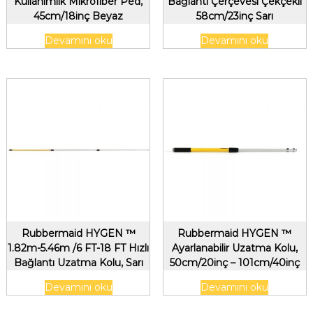
Kullanımlık Mikrofiber Ped,
Bağlantı Çerçevesi Çekçekli
45cm/18inç Beyaz
58cm/23inç Sarı
Devamını oku
Devamını oku
Rubbermaid HYGEN ™
Rubbermaid HYGEN ™
1.82m-5.46m /6 FT-18 FT Hızlı
Ayarlanabilir Uzatma Kolu,
Bağlantı Uzatma Kolu, Sarı
50cm/20inç – 101cm/40inç
Sarı
Devamını oku
Devamını oku