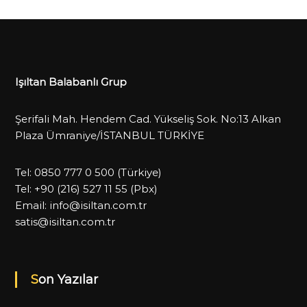
Işıltan Balabanlı Grup
Şerifali Mah. Hendem Cad. Yükseliş Sok. No:13 Alkan
Plaza Ümraniye/İSTANBUL TÜRKİYE
Tel:
0850 777 0 500
(Türkiye)
Tel:
+90 (216) 527 11 55
(Pbx)
Email:
info@isiltan.com.tr
satis@isiltan.com.tr
Son Yazılar