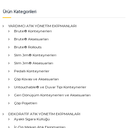
Ürün Kategorileri
YARDIMCI ATIK YÖNETİM EKİPMANLARI
Brute® Konteynerleri
Brute® Aksesuarları
Brute® Rollouts
Slim Jim® Konteynerleri
Slim Jim® Aksesuarları
Pedallı Konteynerler
Çöp Kovası ve Aksesuarları
Untouchable® ve Duvar Tipi Konteynerler
Geri Dönüşüm Konteynerleri ve Aksesuarları
Çöp Poşetleri
DEKORATİF ATIK YÖNETİM EKİPMANLARI
Ayaklı Sigara Küllüğü
İç-Dış Mekan Atık Ekipmanları