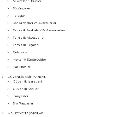
Mikrofiber Ürünler
Süpürgeler
Faraşlar
Kat Arabaları Ve Aksesuarları
Temizlik Arabaları Ve Aksesuarları
Temizlik Aksesuarları
Temizlik Fırçaları
Çekçekler
Mekanik Süpürücüler
Halı Fırçaları
GÜVENLİK EKİPMANLARI
Güvenlik İşaretleri
Güvenlik Konileri
Bariyerler
Sıvı Paspasları
MALZEME TAŞIYICILAR