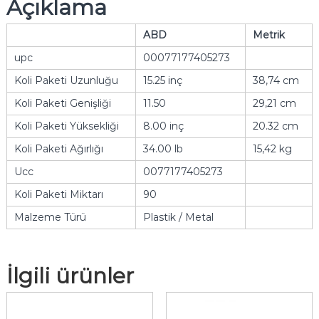
Açıklama
ABD
Metrik
upc
00077177405273
Koli Paketi Uzunluğu
15.25 inç
38,74 cm
Koli Paketi Genişliği
11.50
29,21 cm
Koli Paketi Yüksekliği
8.00 inç
20.32 cm
Koli Paketi Ağırlığı
34.00 lb
15,42 kg
Ucc
0077177405273
Koli Paketi Miktarı
90
Malzeme Türü
Plastik / Metal
İlgili ürünler