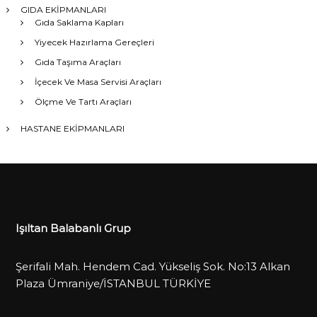
GIDA EKİPMANLARI
Gıda Saklama Kapları
Yiyecek Hazırlama Gereçleri
Gıda Taşıma Araçları
İçecek Ve Masa Servisi Araçları
Ölçme Ve Tartı Araçları
HASTANE EKİPMANLARI
Işıltan Balabanlı Grup
Şerifali Mah. Hendem Cad. Yükseliş Sok. No:13 Alkan
Plaza Ümraniye/İSTANBUL TÜRKİYE