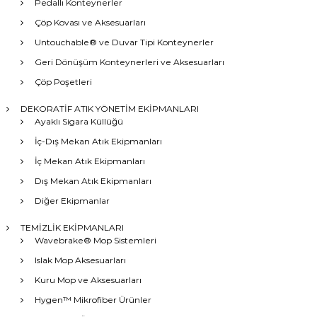
Pedallı Konteynerler
Çöp Kovası ve Aksesuarları
Untouchable® ve Duvar Tipi Konteynerler
Geri Dönüşüm Konteynerleri ve Aksesuarları
Çöp Poşetleri
DEKORATİF ATIK YÖNETİM EKİPMANLARI
Ayaklı Sigara Küllüğü
İç-Dış Mekan Atık Ekipmanları
İç Mekan Atık Ekipmanları
Dış Mekan Atık Ekipmanları
Diğer Ekipmanlar
TEMİZLİK EKİPMANLARI
Wavebrake® Mop Sistemleri
Islak Mop Aksesuarları
Kuru Mop ve Aksesuarları
Hygen™ Mikrofiber Ürünler