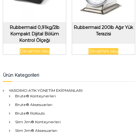
Rubbermaid 0,91kg/2lb
Rubbermaid 200lb Ağır Yük
Kompakt Dijital Bölüm
Terazisi
Kontrol Ölçeği
Devamını oku
Devamını oku
Ürün Kategorileri
YARDIMCI ATIK YÖNETİM EKİPMANLARI
Brute® Konteynerleri
Brute® Aksesuarları
Brute® Rollouts
Slim Jim® Konteynerleri
Slim Jim® Aksesuarları