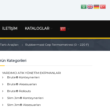
İLETİŞİM
KATALOGLAR
artı Araçları
Rubbermaid Cep Termometresi (0 – 220 F)
rün Kategorileri
YARDIMCI ATIK YÖNETİM EKİPMANLARI
Brute® Konteynerleri
Brute® Aksesuarları
Brute® Rollouts
Slim Jim® Konteynerleri
Slim Jim® Aksesuarları