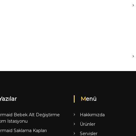
Yazılar
Menü
rmaid Bebek Alt Değiştirme
Hakkımızda
ım İstasyonu
Ürünler
rmaid Saklama Kapları
Servisler