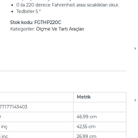
0 ila 220 derece Fahrenheit arası sıcaklıkları okur.
Tedbirler 5 “
Stok kodu:
FGTHP220C
Kategoriler:
Ölçme Ve Tartı Araçları
Metrik
77177143403
0
46.99 cm
 inç
42,55 cm
 inç
26.99 cm