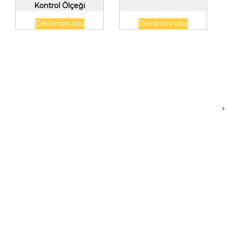
Kontrol Ölçeği
Devamını oku
Devamını oku