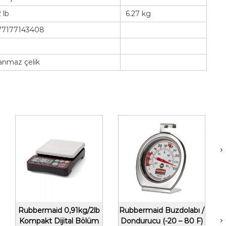
 lb
6.27 kg
77177143408
anmaz çelik
Rubbermaid 0,91kg/2lb
Rubbermaid Buzdolabı /
Kompakt Dijital Bölüm
Dondurucu (-20 – 80 F)