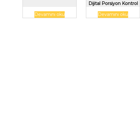
Dijital Porsiyon Kontrol
Ölçeği
Devamını oku
Devamını oku