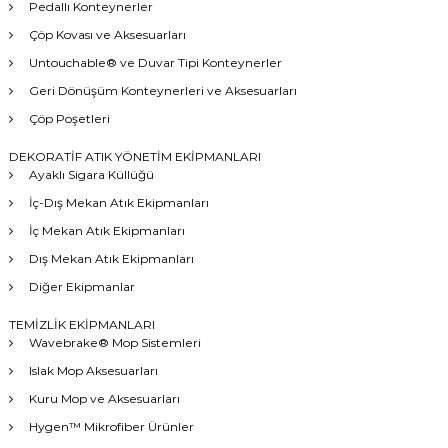
Pedallı Konteynerler
Çöp Kovası ve Aksesuarları
Untouchable® ve Duvar Tipi Konteynerler
Geri Dönüşüm Konteynerleri ve Aksesuarları
Çöp Poşetleri
DEKORATİF ATIK YÖNETİM EKİPMANLARI
Ayaklı Sigara Küllüğü
İç-Dış Mekan Atık Ekipmanları
İç Mekan Atık Ekipmanları
Dış Mekan Atık Ekipmanları
Diğer Ekipmanlar
TEMİZLİK EKİPMANLARI
Wavebrake® Mop Sistemleri
Islak Mop Aksesuarları
Kuru Mop ve Aksesuarları
Hygen™ Mikrofiber Ürünler