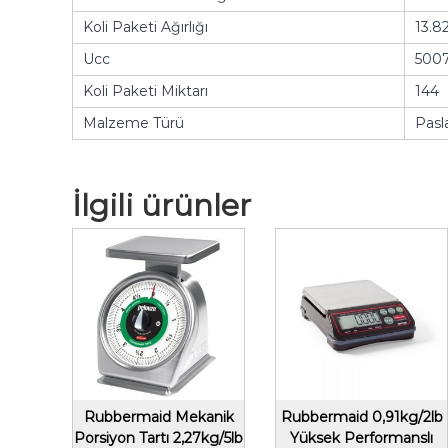
Koli Paketi Ağırlığı
13.82
Ucc
500
Koli Paketi Miktarı
144
Malzeme Türü
Pasl
İlgili ürünler
Rubbermaid Mekanik
Rubbermaid 0,91kg/2lb
Porsiyon Tartı 2,27kg/5lb
Yüksek Performanslı