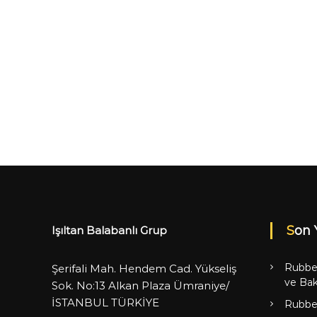
Son 
Işıltan Balabanlı Grup
Rubbe
Şerifali Mah. Hendem Cad. Yükseliş
ve Bak
Sok. No:13 Alkan Plaza Ümraniye/
İSTANBUL TÜRKİYE
Rubbe