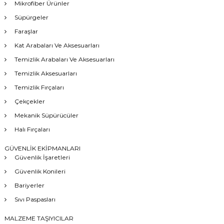
Mikrofiber Ürünler
Süpürgeler
Faraşlar
Kat Arabaları Ve Aksesuarları
Temizlik Arabaları Ve Aksesuarları
Temizlik Aksesuarları
Temizlik Fırçaları
Çekçekler
Mekanik Süpürücüler
Halı Fırçaları
GÜVENLİK EKİPMANLARI
Güvenlik İşaretleri
Güvenlik Konileri
Bariyerler
Sıvı Paspasları
MALZEME TAŞIYICILAR