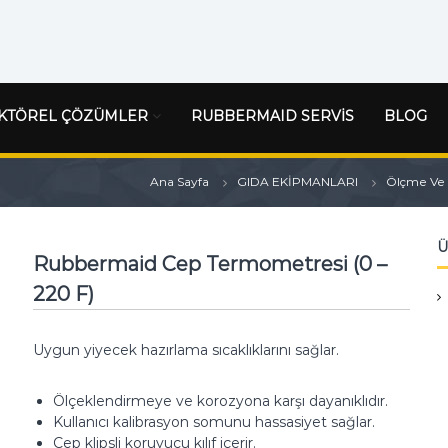
KTÖREL ÇÖZÜMLER
RUBBERMAID SERVİS
BLOG
Ana Sayfa
GIDA EKİPMANLARI
Ölçme Ve T
Ü
Rubbermaid Cep Termometresi (0 –
220 F)
Uygun yiyecek hazırlama sıcaklıklarını sağlar.
Ölçeklendirmeye ve korozyona karşı dayanıklıdır.
Kullanıcı kalibrasyon somunu hassasiyet sağlar.
Cep klipsli koruyucu kılıf içerir.